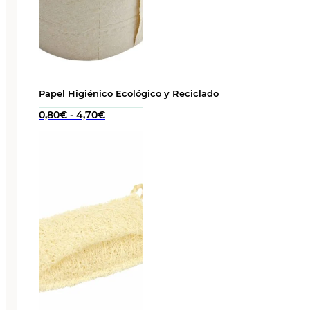
Papel Higiénico Ecológico y Reciclado
Rango
0,80
€
-
4,70
€
de
precios:
desde
0,80€
hasta
4,70€