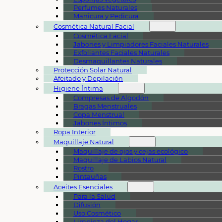
Perfumes Naturales
Manicura y Pedicura
Cosmética Natural Facial
Cosmética Facial
Jabones y Limpiadores Faciales Naturales
Exfoliantes Faciales Naturales
Desmaquillantes Naturales
Protección Solar Natural
Afeitado y Depilación
Higiene Íntima
Compresas de Algodón
Bragas Menstruales
Copa Menstrual
Jabones Íntimos
Ropa Interior
Maquillaje Natural
Maquillaje de ojos y cejas ecológico
Maquillaje de Labios Natural
Rostro
Pintauñas
Aceites Esenciales
Para la Salud
Difusión
Uso Cosmético
Limpieza del Hogar