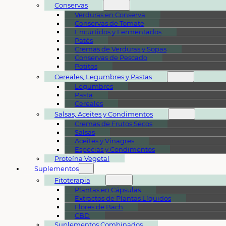
Conservas
Verduras en Conserva
Conservas de Tomate
Encurtidos y Fermentados
Patés
Cremas de Verduras y Sopas
Conservas de Pescado
Potitos
Cereales, Legumbres y Pastas
Legumbres
Pasta
Cereales
Salsas, Aceites y Condimentos
Cremas de Frutos Secos
Salsas
Aceites y Vinagres
Especias y Condimentos
Proteína Vegetal
Suplementos
Fitoterapia
Plantas en Cápsulas
Extractos de Plantas Líquidos
Flores de Bach
CBD
Suplementos Combinados