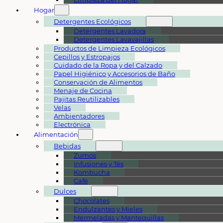
Hogar
Detergentes Ecológicos
Detergentes Lavadora
Detergentes Lavavajillas
Productos de Limpieza Ecológicos
Cepillos y Estropajos
Cuidado de la Ropa y del Calzado
Papel Higiénico y Accesorios de Baño
Conservación de Alimentos
Menaje de Cocina
Pajitas Reutilizables
Velas
Ambientadores
Electrónica
Alimentación
Bebidas
Zumos
Infusiones y Tés
Kombucha
Café
Dulces
Chocolates
Endulzantes y Mieles
Mermeladas y Mantequillas