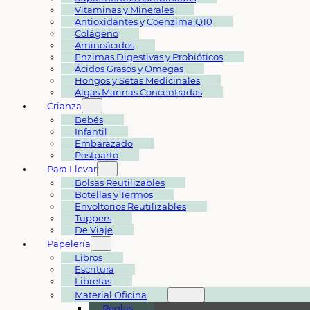
Vitaminas y Minerales
Antioxidantes y Coenzima Q10
Colágeno
Aminoácidos
Enzimas Digestivas y Probióticos
Ácidos Grasos y Omegas
Hongos y Setas Medicinales
Algas Marinas Concentradas
Crianza
Bebés
Infantil
Embarazado
Postparto
Para Llevar
Bolsas Reutilizables
Botellas y Termos
Envoltorios Reutilizables
Tuppers
De Viaje
Papelería
Libros
Escritura
Libretas
Material Oficina
Reglas