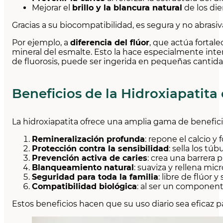
Mejorar el
brillo y la blancura natural
de los die
Gracias a su biocompatibilidad, es segura y no abrasiv
Por ejemplo, a
diferencia del flúor
, que actúa fortal
mineral del esmalte. Esto la hace especialmente inte
de fluorosis, puede ser ingerida en pequeñas cantid
Beneficios de la Hidroxiapatita
La hidroxiapatita ofrece una amplia gama de benefic
Remineralización profunda
: repone el calcio y
Protección contra la sensibilidad
: sella los t
Prevención activa de caries
: crea una barrera p
Blanqueamiento natural
: suaviza y rellena mic
Seguridad para toda la familia
: libre de flúor 
Compatibilidad biológica
: al ser un componente
Estos beneficios hacen que su uso diario sea eficaz 