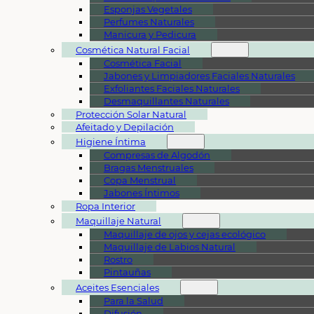
Esponjas Vegetales
Perfumes Naturales
Manicura y Pedicura
Cosmética Natural Facial
Cosmética Facial
Jabones y Limpiadores Faciales Naturales
Exfoliantes Faciales Naturales
Desmaquillantes Naturales
Protección Solar Natural
Afeitado y Depilación
Higiene Íntima
Compresas de Algodón
Bragas Menstruales
Copa Menstrual
Jabones Íntimos
Ropa Interior
Maquillaje Natural
Maquillaje de ojos y cejas ecológico
Maquillaje de Labios Natural
Rostro
Pintauñas
Aceites Esenciales
Para la Salud
Difusión