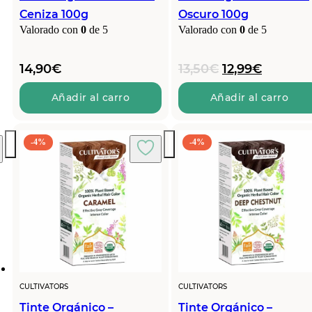
Ceniza 100g
Oscuro 100g
Valorado con
0
de 5
Valorado con
0
de 5
El
El
14,90
€
13,50
€
12,99
€
precio
precio
original
actual
Añadir al carro
Añadir al carro
era:
es:
13,50€.
12,99€.
-4%
-4%
CULTIVATORS
CULTIVATORS
Tinte Orgánico –
Tinte Orgánico –