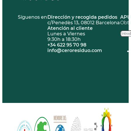
Síguenos en
Dirección y recogida pedidos
APÚ
c/Penedès 13, 08012 Barcelona
Obté
Atención al cliente
Lunes a Viernes
9:30h a 18:30h
+34 622 95 70 98
info@ceroresiduo.com