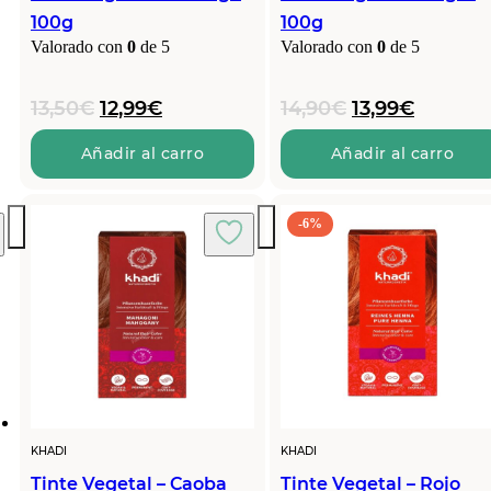
100g
100g
Valorado con
0
de 5
Valorado con
0
de 5
El
El
El
El
13,50
€
12,99
€
14,90
€
13,99
€
precio
precio
precio
precio
original
actual
original
actual
Añadir al carro
Añadir al carro
era:
es:
era:
es:
13,50€.
12,99€.
14,90€.
13,99€.
-6%
KHADI
KHADI
Tinte Vegetal – Caoba
Tinte Vegetal – Rojo