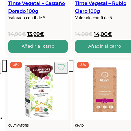
Tinte Vegetal – Castaño
Tinte Vegetal – Rubio
Dorado 100g
Claro 100g
Valorado con
0
de 5
Valorado con
0
de 5
El
El
El
El
14,90
€
13,99
€
14,90
€
14,00
€
precio
precio
precio
precio
original
actual
original
actual
Añadir al carro
Añadir al carro
era:
es:
era:
es:
14,90€.
13,99€.
14,90€.
14,00€.
-4%
-6%
CULTIVATORS
KHADI