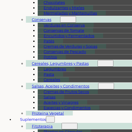
Chocolates
Endulzantes y Mieles
Mermeladas y Mantequillas
Conservas
Verduras en Conserva
Conservas de Tomate
Encurtidos y Fermentados
Patés
Cremas de Verduras y Sopas
Conservas de Pescado
Potitos
Cereales, Legumbres y Pastas
Legumbres
Pasta
Cereales
Salsas, Aceites y Condimentos
Cremas de Frutos Secos
Salsas
Aceites y Vinagres
Especias y Condimentos
Proteína Vegetal
Suplementos
Fitoterapia
Plantas en Cápsulas