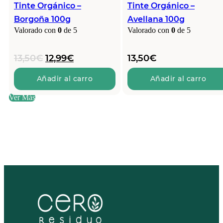
Tinte Orgánico –
Tinte Orgánico –
Borgoña 100g
Avellana 100g
Valorado con
0
de 5
Valorado con
0
de 5
El
El
13,50
€
12,99
€
13,50
€
precio
precio
original
actual
Añadir al carro
Añadir al carro
era:
es:
Ver Más
13,50€.
12,99€.