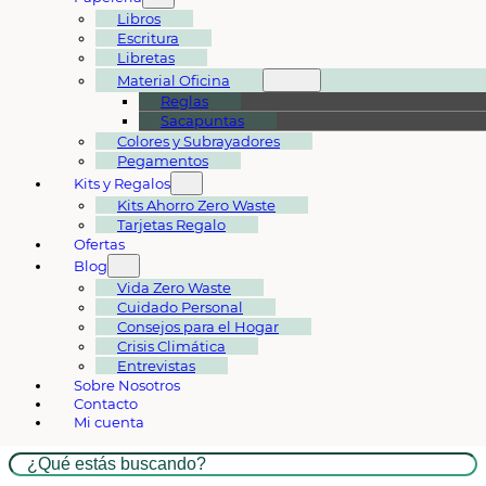
Libros
Escritura
Libretas
Material Oficina
Reglas
Sacapuntas
Colores y Subrayadores
Pegamentos
Kits y Regalos
Kits Ahorro Zero Waste
Tarjetas Regalo
Ofertas
Blog
Vida Zero Waste
Cuidado Personal
Consejos para el Hogar
Crisis Climática
Entrevistas
Sobre Nosotros
Contacto
Mi cuenta
Buscar