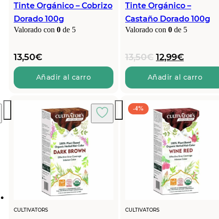
Tinte Orgánico – Cobrizo
Tinte Orgánico –
Dorado 100g
Castaño Dorado 100g
Valorado con
0
de 5
Valorado con
0
de 5
El
El
13,50
€
13,50
€
12,99
€
precio
precio
original
actual
Añadir al carro
Añadir al carro
era:
es:
13,50€.
12,99€.
-4%
CULTIVATORS
CULTIVATORS