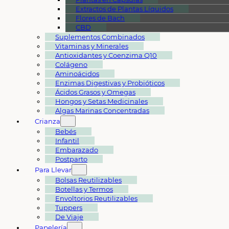
Extractos de Plantas Líquidos
Flores de Bach
CBD
Suplementos Combinados
Vitaminas y Minerales
Antioxidantes y Coenzima Q10
Colágeno
Aminoácidos
Enzimas Digestivas y Probióticos
Ácidos Grasos y Omegas
Hongos y Setas Medicinales
Algas Marinas Concentradas
Crianza
Bebés
Infantil
Embarazado
Postparto
Para Llevar
Bolsas Reutilizables
Botellas y Termos
Envoltorios Reutilizables
Tuppers
De Viaje
Papelería