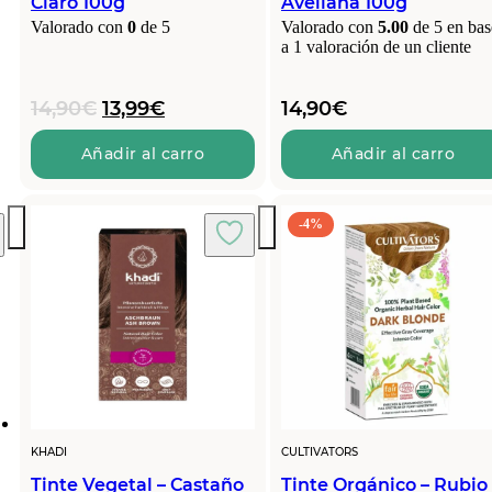
Claro 100g
Avellana 100g
Valorado con
0
de 5
Valorado con
5.00
de 5 en bas
a
1
valoración de un cliente
El
El
14,90
€
13,99
€
14,90
€
precio
precio
original
actual
Añadir al carro
Añadir al carro
era:
es:
14,90€.
13,99€.
-4%
KHADI
CULTIVATORS
Tinte Vegetal – Castaño
Tinte Orgánico – Rubio