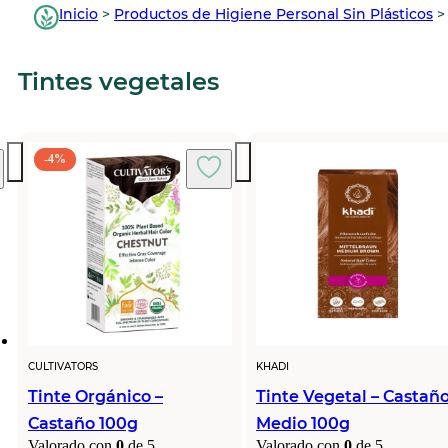
Inicio
>
Productos de Higiene Personal Sin Plásticos
Tintes vegetales
-4%
CULTIVATORS
KHADI
Tinte Orgánico –
Tinte Vegetal – Castañ
Castaño 100g
Medio 100g
Valorado con
0
de 5
Valorado con
0
de 5