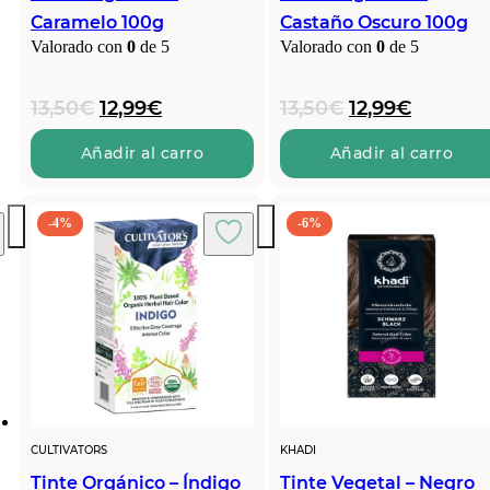
Caramelo 100g
Castaño Oscuro 100g
Valorado con
0
de 5
Valorado con
0
de 5
El
El
El
El
13,50
€
12,99
€
13,50
€
12,99
€
precio
precio
precio
precio
original
actual
original
actual
Añadir al carro
Añadir al carro
era:
es:
era:
es:
13,50€.
12,99€.
13,50€.
12,99€.
-4%
-6%
CULTIVATORS
KHADI
Tinte Orgánico – Índigo
Tinte Vegetal – Negro