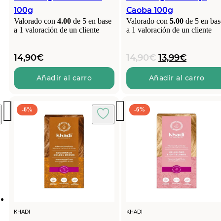
100g
Caoba 100g
Valorado con
4.00
de 5 en base
Valorado con
5.00
de 5 en bas
a
1
valoración de un cliente
a
1
valoración de un cliente
El
El
14,90
€
14,90
€
13,99
€
precio
precio
original
actual
Añadir al carro
Añadir al carro
era:
es:
14,90€.
13,99€.
-6%
-6%
KHADI
KHADI