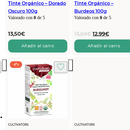
Tinte Orgánico – Dorado
Tinte Orgánico –
Oscuro 100g
Burdeos 100g
Valorado con
0
de 5
Valorado con
0
de 5
El
El
13,50
€
13,50
€
12,99
€
precio
precio
original
actual
Añadir al carro
Añadir al carro
era:
es:
13,50€.
12,99€.
-4%
CULTIVATORS
CULTIVATORS