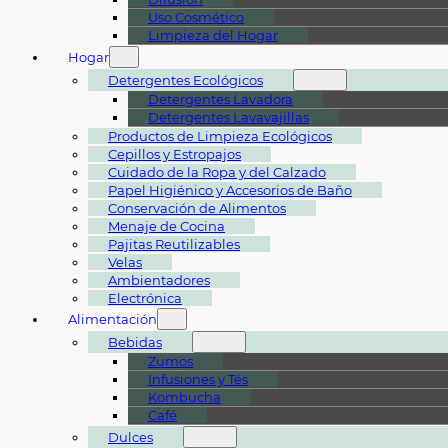
Uso Cosmético
Limpieza del Hogar
Hogar
Detergentes Ecológicos
Detergentes Lavadora
Detergentes Lavavajillas
Productos de Limpieza Ecológicos
Cepillos y Estropajos
Cuidado de la Ropa y del Calzado
Papel Higiénico y Accesorios de Baño
Conservación de Alimentos
Menaje de Cocina
Pajitas Reutilizables
Velas
Ambientadores
Electrónica
Alimentación
Bebidas
Zumos
Infusiones y Tés
Kombucha
Café
Dulces