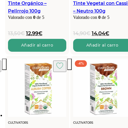
Tinte Orgánico –
Tinte Vegetal con Cass
Pelirrojo 100g
– Neutro 100g
Valorado con
0
de 5
Valorado con
0
de 5
El
El
El
El
13,50
€
12,99
€
14,90
€
14,04
€
precio
precio
precio
precio
original
actual
original
actual
Añadir al carro
Añadir al carro
era:
es:
era:
es:
13,50€.
12,99€.
14,90€.
14,04€.
-4%
CULTIVATORS
CULTIVATORS