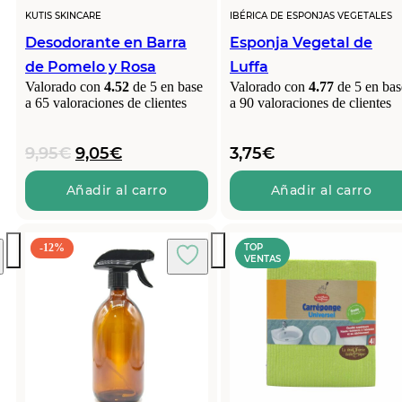
KUTIS SKINCARE
IBÉRICA DE ESPONJAS VEGETALES
Desodorante en Barra
Esponja Vegetal de
de Pomelo y Rosa
Luffa
Valorado con
4.52
de 5 en base
Valorado con
4.77
de 5 en bas
a
65
valoraciones de clientes
a
90
valoraciones de clientes
El
El
9,95
€
9,05
€
3,75
€
precio
precio
original
actual
Añadir al carro
Añadir al carro
era:
es:
9,95€.
9,05€.
-12%
TOP
VENTAS