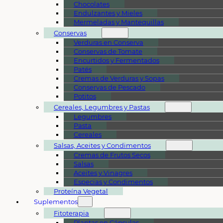
Chocolates
Endulzantes y Mieles
Mermeladas y Mantequillas
Conservas
Verduras en Conserva
Conservas de Tomate
Encurtidos y Fermentados
Patés
Cremas de Verduras y Sopas
Conservas de Pescado
Potitos
Cereales, Legumbres y Pastas
Legumbres
Pasta
Cereales
Salsas, Aceites y Condimentos
Cremas de Frutos Secos
Salsas
Aceites y Vinagres
Especias y Condimentos
Proteína Vegetal
Suplementos
Fitoterapia
Plantas en Cápsulas