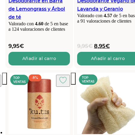
Desodorante en Barra
Desodorante Vegano d
de Lemongrass y Árbol
Lavanda y Geranio
Valorado con
4.57
de 5 en bas
de té
a
91
valoraciones de clientes
Valorado con
4.60
de 5 en base
a
124
valoraciones de clientes
El
El
9,95
€
9,95
€
8,95
€
precio
precio
original
actual
Añadir al carro
Añadir al carro
era:
es:
9,95€.
8,95€.
-9%
TOP
TOP
VENTAS
VENTAS