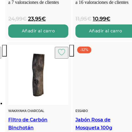
a
7
valoraciones de clientes
a
16
valoraciones de clientes
El
El
El
El
24,99
€
23,95
€
11,95
€
10,99
€
precio
precio
precio
precio
original
actual
original
actual
Añadir al carro
Añadir al carro
era:
es:
era:
es:
24,99€.
23,95€.
11,95€.
10,99€.
-12%
WAKAYAMA CHARCOAL
ESSABO
Filtro de Carbón
Jabón Rosa de
Binchotán
Mosqueta 100g