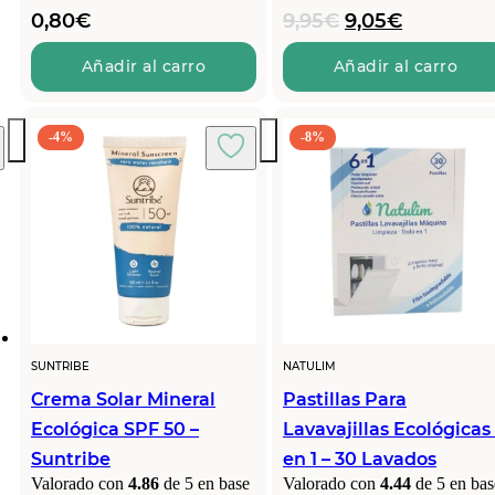
El
El
0,80
€
9,95
€
9,05
€
precio
precio
original
actual
Añadir al carro
Añadir al carro
era:
es:
9,95€.
9,05€.
-4%
-8%
SUNTRIBE
NATULIM
Crema Solar Mineral
Pastillas Para
Ecológica SPF 50 –
Lavavajillas Ecológicas
Suntribe
en 1 – 30 Lavados
Valorado con
4.86
de 5 en base
Valorado con
4.44
de 5 en bas