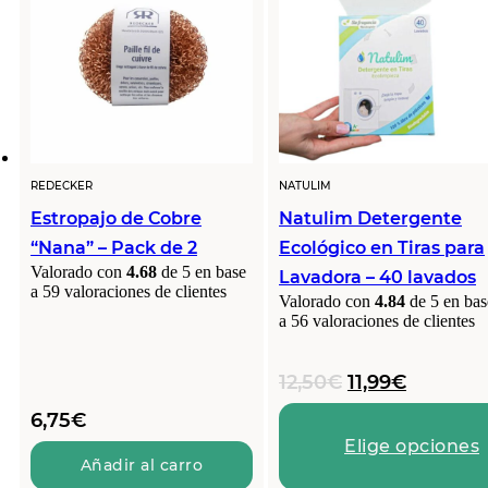
REDECKER
NATULIM
Estropajo de Cobre
Natulim Detergente
“Nana” – Pack de 2
Ecológico en Tiras para
Valorado con
4.68
de 5 en base
Lavadora – 40 lavados
a
59
valoraciones de clientes
Valorado con
4.84
de 5 en bas
a
56
valoraciones de clientes
El
El
12,50
€
11,99
€
precio
precio
6,75
€
original
actual
Elige opciones
era:
es:
Añadir al carro
12,50€.
11,99€.