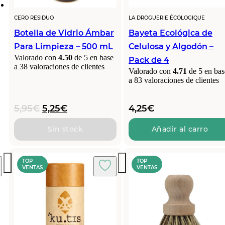
CERO RESIDUO
LA DROGUERIE ÉCOLOGIQUE
Botella de Vidrio Ámbar
Bayeta Ecológica de
Para Limpieza – 500 mL
Celulosa y Algodón –
Valorado con
4.50
de 5 en base
Pack de 4
a
38
valoraciones de clientes
Valorado con
4.71
de 5 en bas
a
83
valoraciones de clientes
El
El
5,95
€
5,25
€
4,25
€
precio
precio
original
actual
Sin stock
Añadir al carro
era:
es:
5,95€.
5,25€.
TOP
TOP
VENTAS
VENTAS