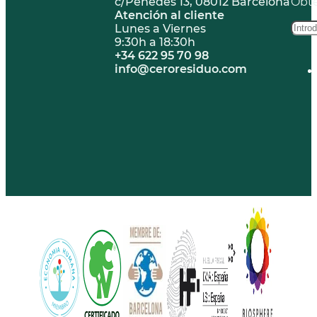
c/Penedès 13, 08012 Barcelona
Obté
Atención al cliente
Lunes a Viernes
9:30h a 18:30h
+34 622 95 70 98
info@ceroresiduo.com