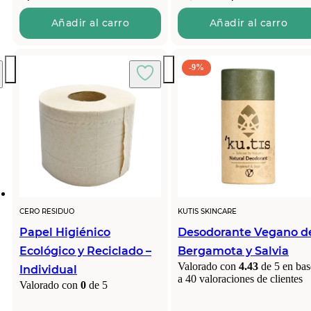
precio
precio
original
actual
Añadir al carro
Añadir al carro
era:
es:
12,50€.
11,99€.
-9%
CERO RESIDUO
KUTIS SKINCARE
Papel Higiénico
Desodorante Vegano d
Ecológico y Reciclado –
Bergamota y Salvia
Valorado con
4.43
de 5 en bas
Individual
a
40
valoraciones de clientes
Valorado con
0
de 5