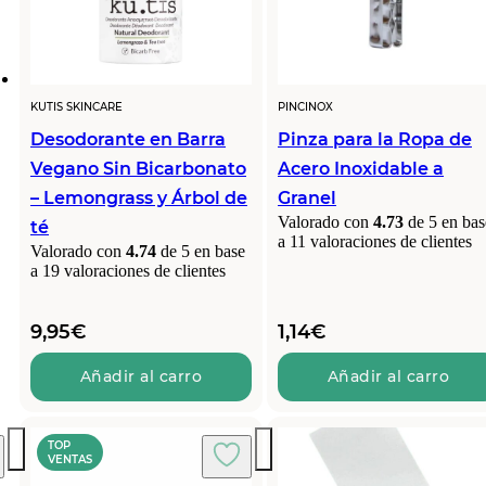
KUTIS SKINCARE
PINCINOX
Desodorante en Barra
Pinza para la Ropa de
Vegano Sin Bicarbonato
Acero Inoxidable a
– Lemongrass y Árbol de
Granel
Valorado con
4.73
de 5 en bas
té
a
11
valoraciones de clientes
Valorado con
4.74
de 5 en base
a
19
valoraciones de clientes
9,95
€
1,14
€
Añadir al carro
Añadir al carro
TOP
VENTAS