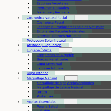
Esponjas Vegetales
Perfumes Naturales
Manicura y Pedicura
Cosmética Natural Facial
Cosmética Facial
Jabones y Limpiadores Faciales Naturales
Exfoliantes Faciales Naturales
Desmaquillantes Naturales
Protección Solar Natural
Afeitado y Depilación
Higiene Íntima
Compresas de Algodón
Bragas Menstruales
Copa Menstrual
Jabones Íntimos
Ropa Interior
Maquillaje Natural
Maquillaje de ojos y cejas ecológico
Maquillaje de Labios Natural
Rostro
Pintauñas
Aceites Esenciales
Para la Salud
Difusión