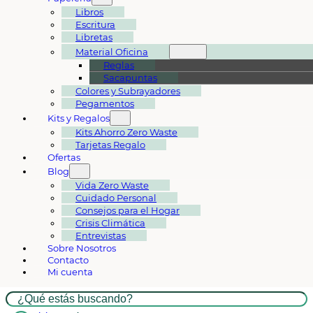
Libros
Escritura
Libretas
Material Oficina
Reglas
Sacapuntas
Colores y Subrayadores
Pegamentos
Kits y Regalos
Kits Ahorro Zero Waste
Tarjetas Regalo
Ofertas
Blog
Vida Zero Waste
Cuidado Personal
Consejos para el Hogar
Crisis Climática
Entrevistas
Sobre Nosotros
Contacto
Mi cuenta
Buscar