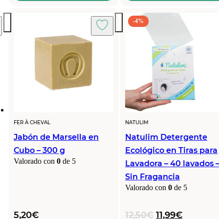
-4%
FER À CHEVAL
NATULIM
Jabón de Marsella en
Natulim Detergente
Cubo – 300 g
Ecológico en Tiras para
Valorado con
0
de 5
Lavadora – 40 lavados 
Sin Fragancia
Valorado con
0
de 5
El
El
5,20
€
12,50
€
11,99
€