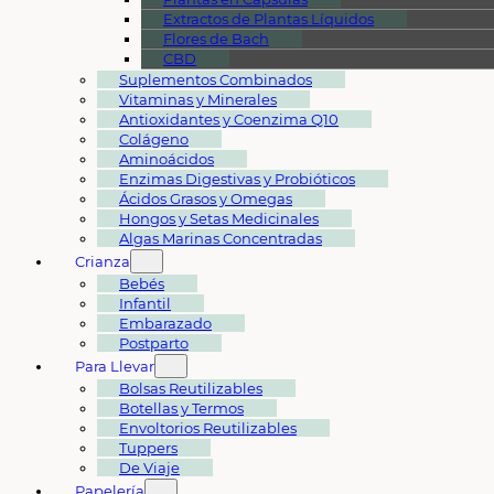
Extractos de Plantas Líquidos
Flores de Bach
CBD
Suplementos Combinados
Vitaminas y Minerales
Antioxidantes y Coenzima Q10
Colágeno
Aminoácidos
Enzimas Digestivas y Probióticos
Ácidos Grasos y Omegas
Hongos y Setas Medicinales
Algas Marinas Concentradas
Crianza
Bebés
Infantil
Embarazado
Postparto
Para Llevar
Bolsas Reutilizables
Botellas y Termos
Envoltorios Reutilizables
Tuppers
De Viaje
Papelería