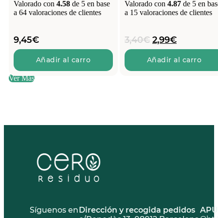
Valorado con
4.58
de 5 en base
Valorado con
4.87
de 5 en bas
a
64
valoraciones de clientes
a
15
valoraciones de clientes
El
El
9,45
€
3,40
€
2,99
€
precio
precio
original
actual
Añadir al carro
Añadir al carro
era:
es:
Ver Más
3,40€.
2,99€.
Síguenos en
Dirección y recogida pedidos
APÚ