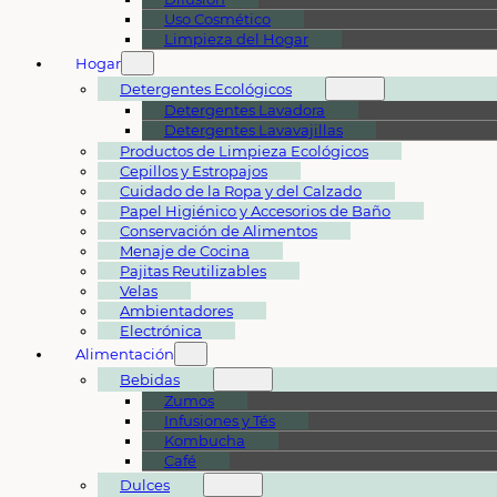
Uso Cosmético
Limpieza del Hogar
Hogar
Detergentes Ecológicos
Detergentes Lavadora
Detergentes Lavavajillas
Productos de Limpieza Ecológicos
Cepillos y Estropajos
Cuidado de la Ropa y del Calzado
Papel Higiénico y Accesorios de Baño
Conservación de Alimentos
Menaje de Cocina
Pajitas Reutilizables
Velas
Ambientadores
Electrónica
Alimentación
Bebidas
Zumos
Infusiones y Tés
Kombucha
Café
Dulces