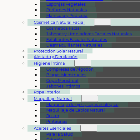
Esponjas Vegetales
Perfumes Naturales
Manicura y Pedicura
Cosmética Natural Facial
Cosmética Facial
Jabones y Limpiadores Faciales Naturales
Exfoliantes Faciales Naturales
Desmaquillantes Naturales
Protección Solar Natural
Afeitado y Depilación
Higiene Íntima
Compresas de Algodón
Bragas Menstruales
Copa Menstrual
Jabones Íntimos
Ropa Interior
Maquillaje Natural
Maquillaje de ojos y cejas ecológico
Maquillaje de Labios Natural
Rostro
Pintauñas
Aceites Esenciales
Para la Salud
Difusión