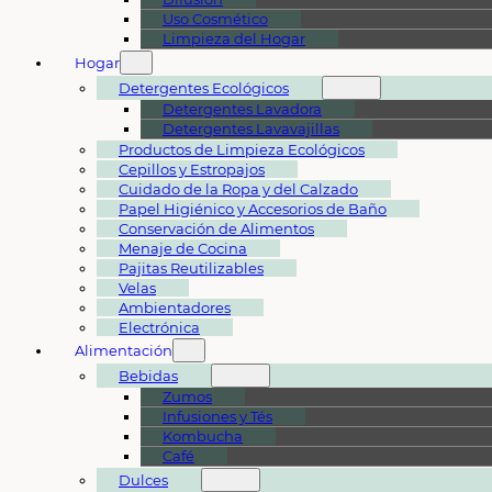
Uso Cosmético
Limpieza del Hogar
Hogar
Detergentes Ecológicos
Detergentes Lavadora
Detergentes Lavavajillas
Productos de Limpieza Ecológicos
Cepillos y Estropajos
Cuidado de la Ropa y del Calzado
Papel Higiénico y Accesorios de Baño
Conservación de Alimentos
Menaje de Cocina
Pajitas Reutilizables
Velas
Ambientadores
Electrónica
Alimentación
Bebidas
Zumos
Infusiones y Tés
Kombucha
Café
Dulces