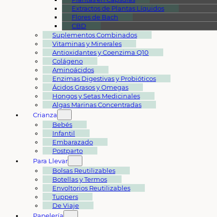
Extractos de Plantas Líquidos
Flores de Bach
CBD
Suplementos Combinados
Vitaminas y Minerales
Antioxidantes y Coenzima Q10
Colágeno
Aminoácidos
Enzimas Digestivas y Probióticos
Ácidos Grasos y Omegas
Hongos y Setas Medicinales
Algas Marinas Concentradas
Crianza
Bebés
Infantil
Embarazado
Postparto
Para Llevar
Bolsas Reutilizables
Botellas y Termos
Envoltorios Reutilizables
Tuppers
De Viaje
Papelería