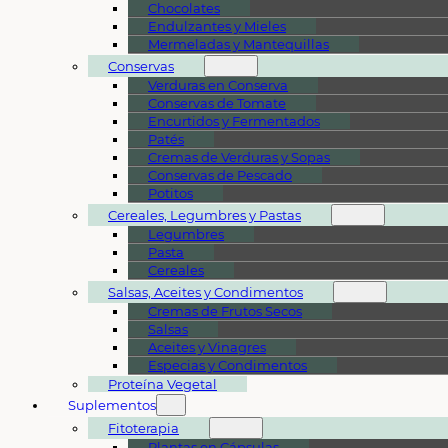
Chocolates
Endulzantes y Mieles
Mermeladas y Mantequillas
Conservas
Verduras en Conserva
Conservas de Tomate
Encurtidos y Fermentados
Patés
Cremas de Verduras y Sopas
Conservas de Pescado
Potitos
Cereales, Legumbres y Pastas
Legumbres
Pasta
Cereales
Salsas, Aceites y Condimentos
Cremas de Frutos Secos
Salsas
Aceites y Vinagres
Especias y Condimentos
Proteína Vegetal
Suplementos
Fitoterapia
Plantas en Cápsulas