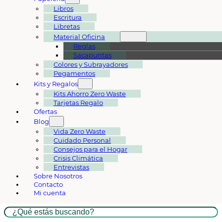
Libros
Escritura
Libretas
Material Oficina
Reglas
Sacapuntas
Colores y Subrayadores
Pegamentos
Kits y Regalos
Kits Ahorro Zero Waste
Tarjetas Regalo
Ofertas
Blog
Vida Zero Waste
Cuidado Personal
Consejos para el Hogar
Crisis Climática
Entrevistas
Sobre Nosotros
Contacto
Mi cuenta
Buscar