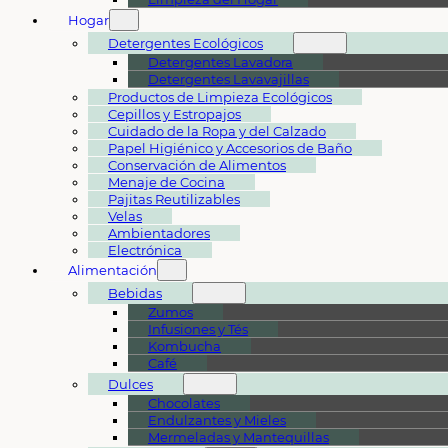
Hogar
Detergentes Ecológicos
Detergentes Lavadora
Detergentes Lavavajillas
Productos de Limpieza Ecológicos
Cepillos y Estropajos
Cuidado de la Ropa y del Calzado
Papel Higiénico y Accesorios de Baño
Conservación de Alimentos
Menaje de Cocina
Pajitas Reutilizables
Velas
Ambientadores
Electrónica
Alimentación
Bebidas
Zumos
Infusiones y Tés
Kombucha
Café
Dulces
Chocolates
Endulzantes y Mieles
Mermeladas y Mantequillas