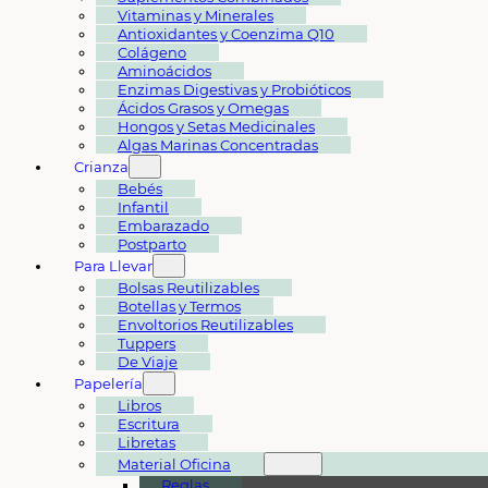
Vitaminas y Minerales
Antioxidantes y Coenzima Q10
Colágeno
Aminoácidos
Enzimas Digestivas y Probióticos
Ácidos Grasos y Omegas
Hongos y Setas Medicinales
Algas Marinas Concentradas
Crianza
Bebés
Infantil
Embarazado
Postparto
Para Llevar
Bolsas Reutilizables
Botellas y Termos
Envoltorios Reutilizables
Tuppers
De Viaje
Papelería
Libros
Escritura
Libretas
Material Oficina
Reglas