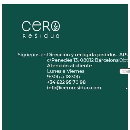
Síguenos en
Dirección y recogida pedidos
APÚ
c/Penedès 13, 08012 Barcelona
Obté
Atención al cliente
Lunes a Viernes
9:30h a 18:30h
+34 622 95 70 98
info@ceroresiduo.com