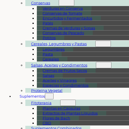
Conservas
Verduras en Conserva
Conservas de Tomate
Encurtidos y Fermentados
Patés
Cremas de Verduras y Sopas
Conservas de Pescado
Potitos
Cereales, Legumbres y Pastas
Legumbres
Pasta
Cereales
Salsas, Aceites y Condimentos
Cremas de Frutos Secos
Salsas
Aceites y Vinagres
Especias y Condimentos
Proteína Vegetal
Suplementos
Fitoterapia
Plantas en Cápsulas
Extractos de Plantas Líquidos
Flores de Bach
CBD
Suplementos Combinados