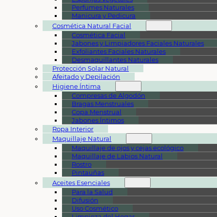
Perfumes Naturales
Manicura y Pedicura
Cosmética Natural Facial
Cosmética Facial
Jabones y Limpiadores Faciales Naturales
Exfoliantes Faciales Naturales
Desmaquillantes Naturales
Protección Solar Natural
Afeitado y Depilación
Higiene Íntima
Compresas de Algodón
Bragas Menstruales
Copa Menstrual
Jabones Íntimos
Ropa Interior
Maquillaje Natural
Maquillaje de ojos y cejas ecológico
Maquillaje de Labios Natural
Rostro
Pintauñas
Aceites Esenciales
Para la Salud
Difusión
Uso Cosmético
Limpieza del Hogar