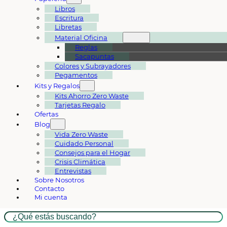
Libros
Escritura
Libretas
Material Oficina
Reglas
Sacapuntas
Colores y Subrayadores
Pegamentos
Kits y Regalos
Kits Ahorro Zero Waste
Tarjetas Regalo
Ofertas
Blog
Vida Zero Waste
Cuidado Personal
Consejos para el Hogar
Crisis Climática
Entrevistas
Sobre Nosotros
Contacto
Mi cuenta
Buscar