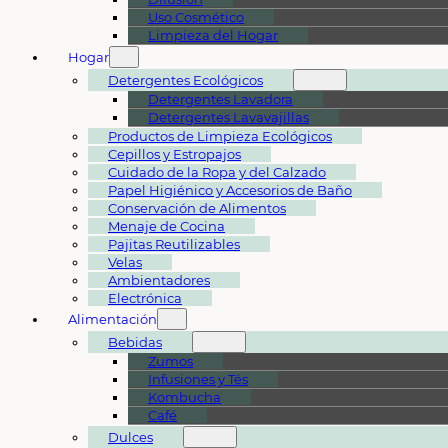
Uso Cosmético
Limpieza del Hogar
Hogar
Detergentes Ecológicos
Detergentes Lavadora
Detergentes Lavavajillas
Productos de Limpieza Ecológicos
Cepillos y Estropajos
Cuidado de la Ropa y del Calzado
Papel Higiénico y Accesorios de Baño
Conservación de Alimentos
Menaje de Cocina
Pajitas Reutilizables
Velas
Ambientadores
Electrónica
Alimentación
Bebidas
Zumos
Infusiones y Tés
Kombucha
Café
Dulces