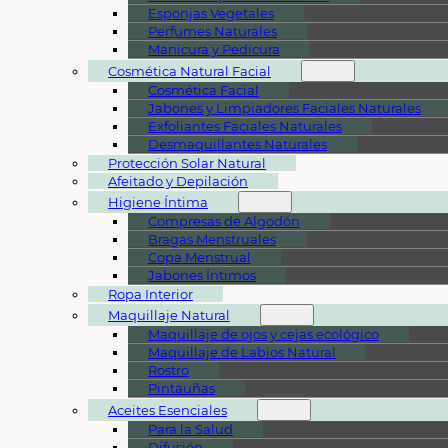
Esponjas Vegetales
Perfumes Naturales
Manicura y Pedicura
Cosmética Natural Facial
Cosmética Facial
Jabones y Limpiadores Faciales Naturales
Exfoliantes Faciales Naturales
Desmaquillantes Naturales
Protección Solar Natural
Afeitado y Depilación
Higiene Íntima
Compresas de Algodón
Bragas Menstruales
Copa Menstrual
Jabones Íntimos
Ropa Interior
Maquillaje Natural
Maquillaje de ojos y cejas ecológico
Maquillaje de Labios Natural
Rostro
Pintauñas
Aceites Esenciales
Para la Salud
Difusión