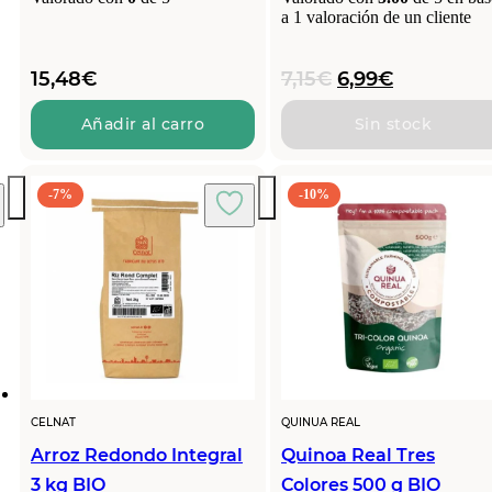
a
1
valoración de un cliente
El
El
15,48
€
7,15
€
6,99
€
precio
precio
original
actual
Añadir al carro
Sin stock
era:
es:
7,15€.
6,99€.
-7%
-10%
CELNAT
QUINUA REAL
Arroz Redondo Integral
Quinoa Real Tres
3 kg BIO
Colores 500 g BIO