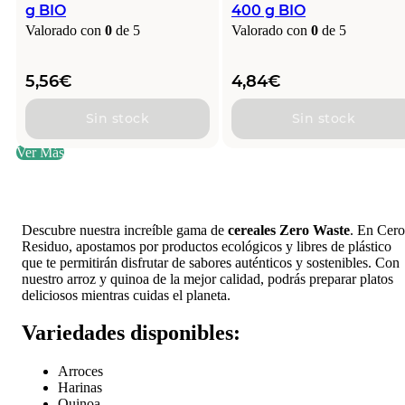
g BIO
400 g BIO
Valorado con
0
de 5
Valorado con
0
de 5
5,56
€
4,84
€
Sin stock
Sin stock
Ver Más
Descubre nuestra increíble gama de
cereales Zero Waste
. En Cero
Residuo, apostamos por productos ecológicos y libres de plástico
que te permitirán disfrutar de sabores auténticos y sostenibles. Con
nuestro arroz y quinoa de la mejor calidad, podrás preparar platos
deliciosos mientras cuidas el planeta.
Variedades disponibles:
Arroces
Harinas
Quinoa