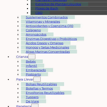
Extractos de Plantas Líquidos
Flores de Bach
CBD
Suplementos Combinados
Vitaminas y Minerales
Antioxidantes y Coenzima Q10
Colágeno
Aminoácidos
Enzimas Digestivas y Probióticos
Ácidos Grasos y Omegas
Hongos y Setas Medicinales
Algas Marinas Concentradas
Crianza
Bebés
Infantil
Embarazado
Postparto
Para Llevar
Bolsas Reutilizables
Botellas y Termos
Envoltorios Reutilizables
Tuppers
De Viaje
Papelería