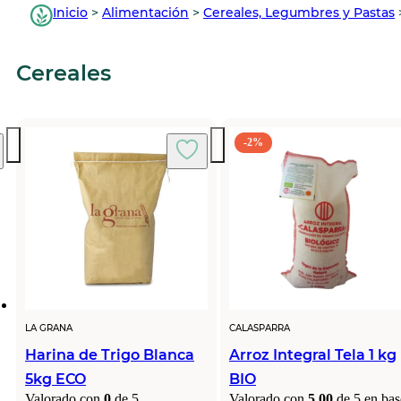
Inicio
>
Alimentación
>
Cereales, Legumbres y Pastas
Cereales
-2%
LA GRANA
CALASPARRA
Harina de Trigo Blanca
Arroz Integral Tela 1 kg
5kg ECO
BIO
Valorado con
0
de 5
Valorado con
5.00
de 5 en bas