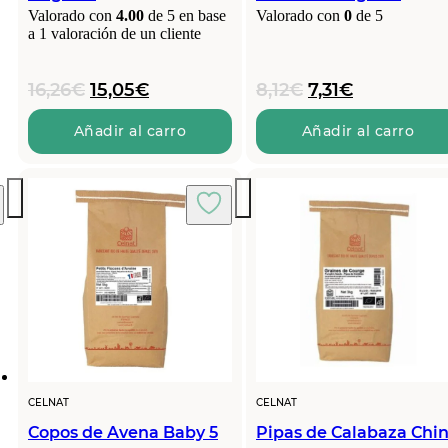
Valorado con
4.00
de 5 en base
Valorado con
0
de 5
a
1
valoración de un cliente
El
El
El
El
16,26
€
15,05
€
8,12
€
7,31
€
precio
precio
precio
precio
original
actual
original
actual
Añadir al carro
Añadir al carro
era:
es:
era:
es:
16,26€.
15,05€.
8,12€.
7,31€.
CELNAT
CELNAT
Copos de Avena Baby 5
Pipas de Calabaza Chi