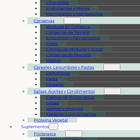
Chocolates
Endulzantes y Mieles
Mermeladas y Mantequillas
Conservas
Verduras en Conserva
Conservas de Tomate
Encurtidos y Fermentados
Patés
Cremas de Verduras y Sopas
Conservas de Pescado
Potitos
Cereales, Legumbres y Pastas
Legumbres
Pasta
Cereales
Salsas, Aceites y Condimentos
Cremas de Frutos Secos
Salsas
Aceites y Vinagres
Especias y Condimentos
Proteína Vegetal
Suplementos
Fitoterapia
Plantas en Cápsulas