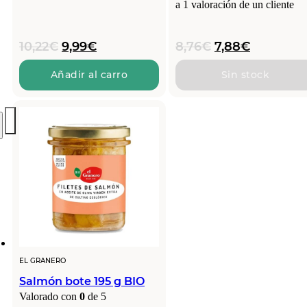
a
1
valoración de un cliente
El
El
El
El
10,22
€
9,99
€
8,76
€
7,88
€
precio
precio
precio
precio
original
actual
original
actual
Añadir al carro
Sin stock
era:
es:
era:
es:
10,22€.
9,99€.
8,76€.
7,88€.
EL GRANERO
Salmón bote 195 g BIO
Valorado con
0
de 5