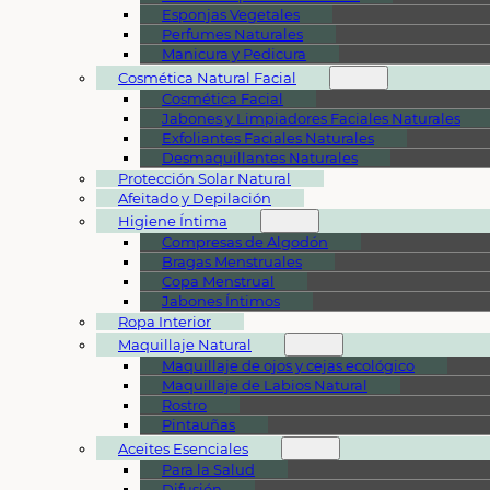
Esponjas Vegetales
Perfumes Naturales
Manicura y Pedicura
Cosmética Natural Facial
Cosmética Facial
Jabones y Limpiadores Faciales Naturales
Exfoliantes Faciales Naturales
Desmaquillantes Naturales
Protección Solar Natural
Afeitado y Depilación
Higiene Íntima
Compresas de Algodón
Bragas Menstruales
Copa Menstrual
Jabones Íntimos
Ropa Interior
Maquillaje Natural
Maquillaje de ojos y cejas ecológico
Maquillaje de Labios Natural
Rostro
Pintauñas
Aceites Esenciales
Para la Salud
Difusión