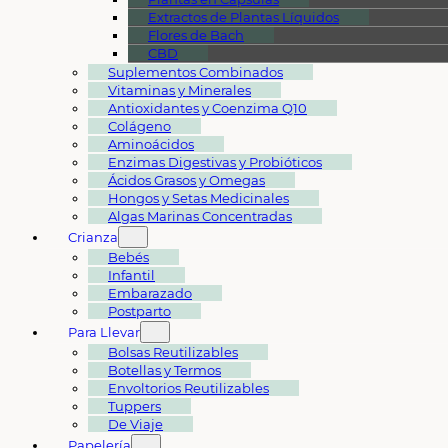
Extractos de Plantas Líquidos
Flores de Bach
CBD
Suplementos Combinados
Vitaminas y Minerales
Antioxidantes y Coenzima Q10
Colágeno
Aminoácidos
Enzimas Digestivas y Probióticos
Ácidos Grasos y Omegas
Hongos y Setas Medicinales
Algas Marinas Concentradas
Crianza
Bebés
Infantil
Embarazado
Postparto
Para Llevar
Bolsas Reutilizables
Botellas y Termos
Envoltorios Reutilizables
Tuppers
De Viaje
Papelería