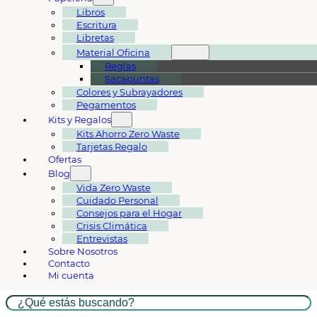
Libros
Escritura
Libretas
Material Oficina
Reglas
Sacapuntas
Colores y Subrayadores
Pegamentos
Kits y Regalos
Kits Ahorro Zero Waste
Tarjetas Regalo
Ofertas
Blog
Vida Zero Waste
Cuidado Personal
Consejos para el Hogar
Crisis Climática
Entrevistas
Sobre Nosotros
Contacto
Mi cuenta
Buscar