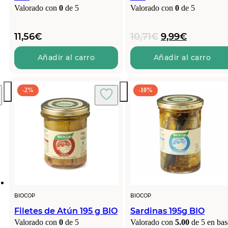
Valorado con
0
de 5
Valorado con
0
de 5
El
El
11,56
€
10,71
€
9,99
€
precio
precio
original
actual
Añadir al carro
Añadir al carro
era:
es:
10,71€.
9,99€.
-2%
-10%
BIOCOP
BIOCOP
Filetes de Atún 195 g BIO
Sardinas 195g BIO
Valorado con
0
de 5
Valorado con
5.00
de 5 en bas