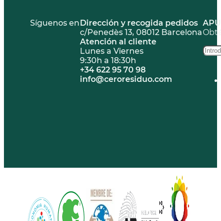
Síguenos en
Dirección y recogida pedidos
APÚ
c/Penedès 13, 08012 Barcelona
Obté
Atención al cliente
Lunes a Viernes
9:30h a 18:30h
+34 622 95 70 98
info@ceroresiduo.com