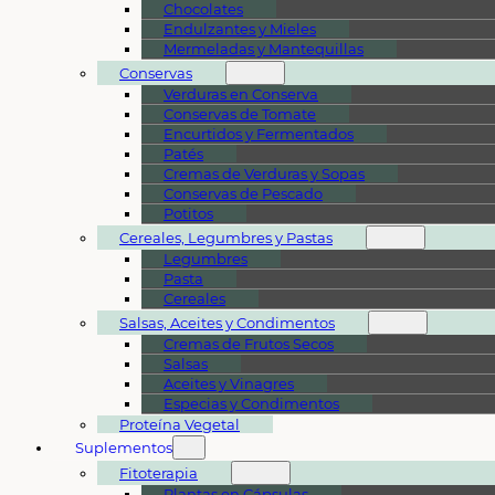
Chocolates
Endulzantes y Mieles
Mermeladas y Mantequillas
Conservas
Verduras en Conserva
Conservas de Tomate
Encurtidos y Fermentados
Patés
Cremas de Verduras y Sopas
Conservas de Pescado
Potitos
Cereales, Legumbres y Pastas
Legumbres
Pasta
Cereales
Salsas, Aceites y Condimentos
Cremas de Frutos Secos
Salsas
Aceites y Vinagres
Especias y Condimentos
Proteína Vegetal
Suplementos
Fitoterapia
Plantas en Cápsulas