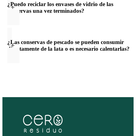
¿Puedo reciclar los envases de vidrio de las
conservas una vez terminados?
Absolutamente, fomentamos el reciclaje de los envases de
vidrio para reducir el impacto ambiental. Puedes depositarlos en
¿Las conservas de pescado se pueden consumir
los contenedores destinados al vidrio para su posterior reciclaje.
directamente de la lata o es necesario calentarlas?
Nuestras conservas de pescado están listas para ser consumidas
directamente del envase. No es necesario calentarlas, aunque si
prefieres degustarlas calientes, puedes hacerlo calentándolas
suavemente en una sartén o en el microondas.