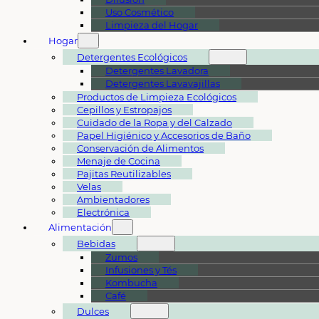
Uso Cosmético
Limpieza del Hogar
Hogar
Detergentes Ecológicos
Detergentes Lavadora
Detergentes Lavavajillas
Productos de Limpieza Ecológicos
Cepillos y Estropajos
Cuidado de la Ropa y del Calzado
Papel Higiénico y Accesorios de Baño
Conservación de Alimentos
Menaje de Cocina
Pajitas Reutilizables
Velas
Ambientadores
Electrónica
Alimentación
Bebidas
Zumos
Infusiones y Tés
Kombucha
Café
Dulces