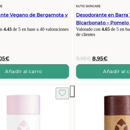
RE
KUTIS SKINCARE
nte Vegano de Bergamota y
Desodorante en Barra
Bicarbonato – Pomelo
on
4.43
de 5 en base a
40
valoraciones
Valorado con
4.65
de 5 en ba
de clientes
El
El
El
05
€
9,95
€
8,95
€
ecio
precio
precio
precio
iginal
actual
original
actual
Añadir al carro
Añadir al 
a:
es:
era:
es:
95€.
9,05€.
9,95€.
8,95€.