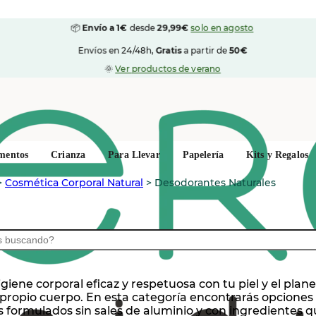
📦
Envío a 1€
desde
29,99€
solo en agosto
Envíos en 24/48h,
Gratis
a partir de
50€
🌞
Ver productos de verano
mentos
Crianza
Para Llevar
Papelería
Kits y Regalos
>
Cosmética Corporal Natural
>
Desodorantes Naturales
giene corporal eficaz y respetuosa con tu piel y el pla
 tu propio cuerpo. En esta categoría encontrarás opcion
formulados sin sales de aluminio y con ingredientes qu