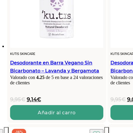
KUTIS SKINCARE
KUTIS SKINCA
Desodorante en Barra Vegano Sin
Desodora
Bicarbonato – Lavanda y Bergamota
Bicarbon
Valorado con
4.25
de 5 en base a
24
valoraciones
Valorado c
de clientes
de clientes
El
El
El
9,95
€
9,14
€
9,95
€
9,
precio
precio
pr
original
actual
or
Añadir al carro
era:
es:
er
9,95€.
9,14€.
9,
-16%