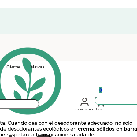
Ofertas
Marcas
0
Iniciar sesión
Cesta
neta. Cuando das con el desodorante adecuado, no solo
es de desodorantes ecológicos en
crema
,
sólidos en
barr
e respetan la transpiración saludable.