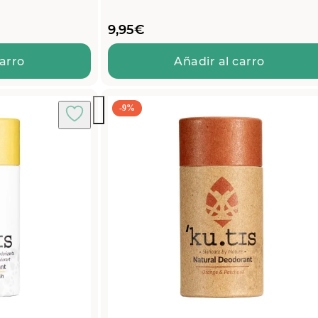
9,95
€
carro
Añadir al carro
-9%