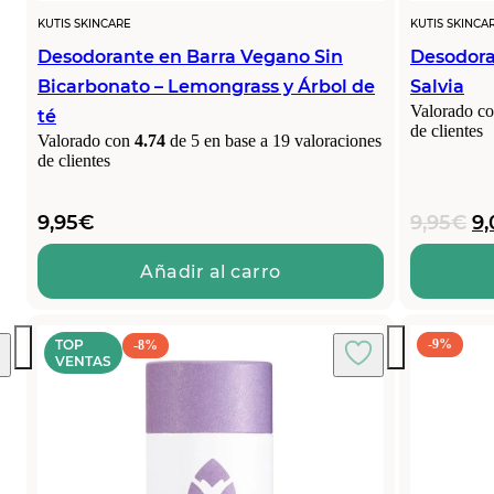
KUTIS SKINCARE
KUTIS SKINCA
Desodorante en Barra Vegano Sin
Desodora
Bicarbonato – Lemongrass y Árbol de
Salvia
Valorado c
té
de clientes
Valorado con
4.74
de 5 en base a
19
valoraciones
de clientes
El
9,95
€
9,95
€
9,
pr
or
Añadir al carro
er
9,
TOP
-9%
-8%
VENTAS