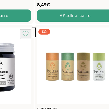
8,49
€
carro
Añadir al carro
-12%
KUTIS SKINCARE