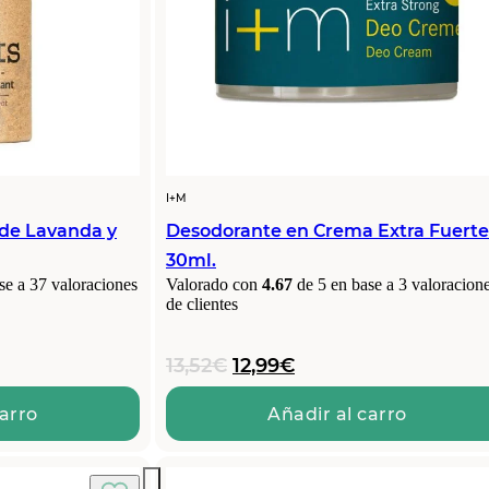
I+M
 de Lavanda y
Desodorante en Crema Extra Fuerte
30ml.
se a
37
valoraciones
Valorado con
4.67
de 5 en base a
3
valoracion
de clientes
El
El
13,52
€
12,99
€
precio
precio
original
actual
carro
Añadir al carro
era:
es:
13,52€.
12,99€.