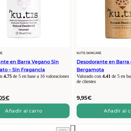
RE
KUTIS SKINCARE
nte en Barra Vegano Sin
Desodorante en Barra
ato – Sin Fragancia
Bergamota
on
4.75
de 5 en base a
16
valoraciones
Valorado con
4.41
de 5 en ba
de clientes
El
05
€
9,95
€
ecio
precio
iginal
actual
Añadir al carro
Añadir al 
a:
es:
95€.
9,05€.