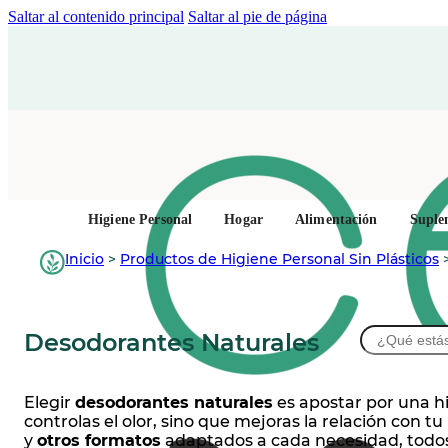
Saltar al contenido principal
Saltar al pie de página
Higiene Personal
Hogar
Alimentación
Suple
Inicio
>
Productos de Higiene Personal Sin Plásticos
Buscar
Desodorantes Naturales
Elegir
desodorantes naturales
es apostar por una hi
controlas el olor, sino que mejoras la relación con
y
otros formatos
adaptados a cada necesidad, todos 