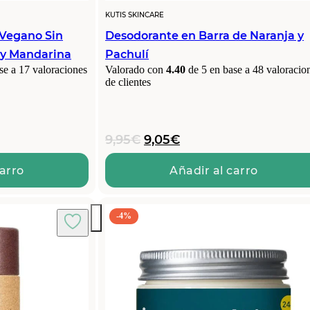
KUTIS SKINCARE
 Vegano Sin
Desodorante en Barra de Naranja y
 y Mandarina
Pachulí
se a
17
valoraciones
Valorado con
4.40
de 5 en base a
48
valoracio
de clientes
El
El
9,95
€
9,05
€
precio
precio
original
actual
carro
Añadir al carro
era:
es:
9,95€.
9,05€.
-4%