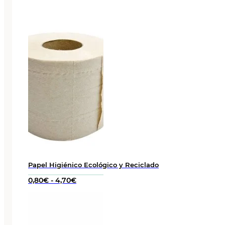
Papel Higiénico Ecológico y Reciclado
Rango
0,80
€
-
4,70
€
de
precios:
desde
0,80€
hasta