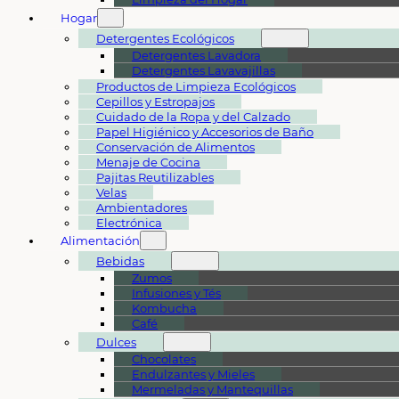
Hogar
Detergentes Ecológicos
Detergentes Lavadora
Detergentes Lavavajillas
Productos de Limpieza Ecológicos
Cepillos y Estropajos
Cuidado de la Ropa y del Calzado
Papel Higiénico y Accesorios de Baño
Conservación de Alimentos
Menaje de Cocina
Pajitas Reutilizables
Velas
Ambientadores
Electrónica
Alimentación
Bebidas
Zumos
Infusiones y Tés
Kombucha
Café
Dulces
Chocolates
Endulzantes y Mieles
Mermeladas y Mantequillas