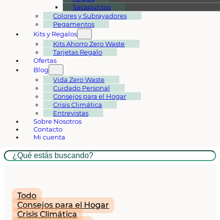
Sacapuntas
Colores y Subrayadores
Pegamentos
Kits y Regalos
Kits Ahorro Zero Waste
Tarjetas Regalo
Ofertas
Blog
Vida Zero Waste
Cuidado Personal
Consejos para el Hogar
Crisis Climática
Entrevistas
Sobre Nosotros
Contacto
Mi cuenta
Buscar
Todo
Cocina Zero Waste
Consejos para el Hogar
Crisis Climática