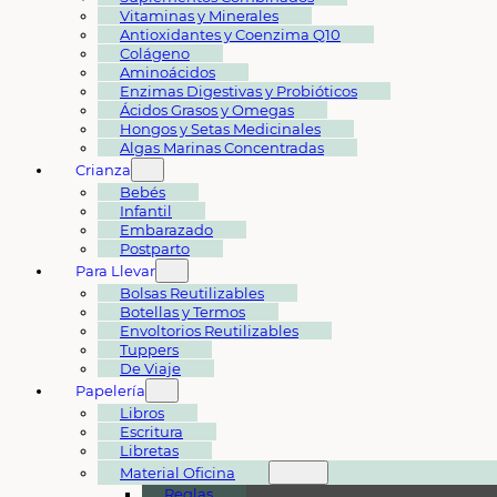
Vitaminas y Minerales
Antioxidantes y Coenzima Q10
Colágeno
Aminoácidos
Enzimas Digestivas y Probióticos
Ácidos Grasos y Omegas
Hongos y Setas Medicinales
Algas Marinas Concentradas
Crianza
Bebés
Infantil
Embarazado
Postparto
Para Llevar
Bolsas Reutilizables
Botellas y Termos
Envoltorios Reutilizables
Tuppers
De Viaje
Papelería
Libros
Escritura
Libretas
Material Oficina
Reglas