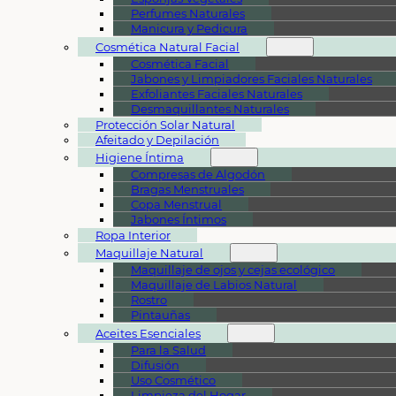
Perfumes Naturales
Manicura y Pedicura
Cosmética Natural Facial
Cosmética Facial
Jabones y Limpiadores Faciales Naturales
Exfoliantes Faciales Naturales
Desmaquillantes Naturales
Protección Solar Natural
Afeitado y Depilación
Higiene Íntima
Compresas de Algodón
Bragas Menstruales
Copa Menstrual
Jabones Íntimos
Ropa Interior
Maquillaje Natural
Maquillaje de ojos y cejas ecológico
Maquillaje de Labios Natural
Rostro
Pintauñas
Aceites Esenciales
Para la Salud
Difusión
Uso Cosmético
Limpieza del Hogar