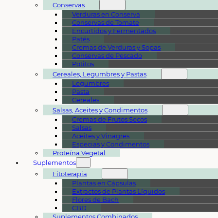
Conservas
Verduras en Conserva
Conservas de Tomate
Encurtidos y Fermentados
Patés
Cremas de Verduras y Sopas
Conservas de Pescado
Potitos
Cereales, Legumbres y Pastas
Legumbres
Pasta
Cereales
Salsas, Aceites y Condimentos
Cremas de Frutos Secos
Salsas
Aceites y Vinagres
Especias y Condimentos
Proteína Vegetal
Suplementos
Fitoterapia
Plantas en Cápsulas
Extractos de Plantas Líquidos
Flores de Bach
CBD
Suplementos Combinados