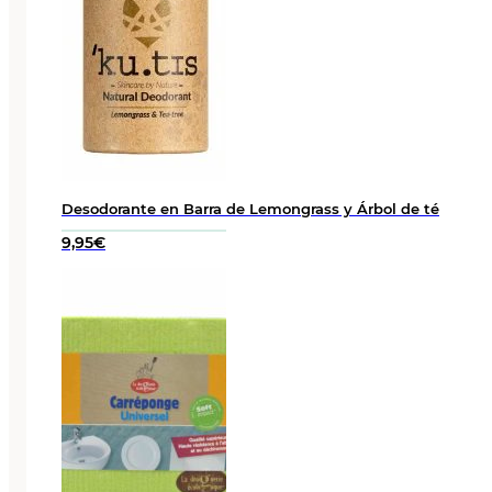
Desodorante en Barra de Lemongrass y Árbol de té
9,95
€