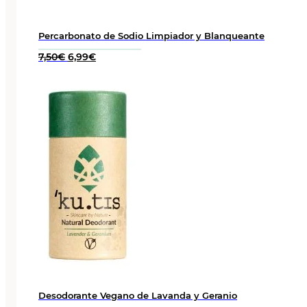
Percarbonato de Sodio Limpiador y Blanqueante
El
El
7,50
€
6,99
€
precio
precio
original
actual
era:
es:
7,50€.
6,99€.
Desodorante Vegano de Lavanda y Geranio