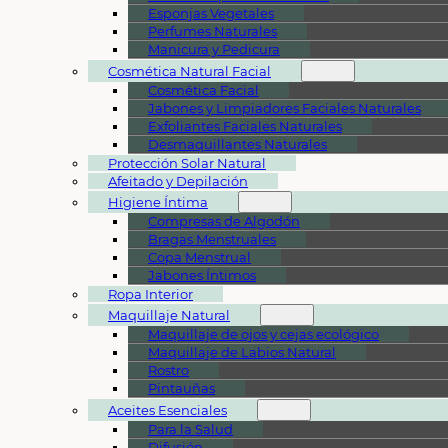
Esponjas Vegetales
Perfumes Naturales
Manicura y Pedicura
Cosmética Natural Facial
Cosmética Facial
Jabones y Limpiadores Faciales Naturales
Exfoliantes Faciales Naturales
Desmaquillantes Naturales
Protección Solar Natural
Afeitado y Depilación
Higiene Íntima
Compresas de Algodón
Bragas Menstruales
Copa Menstrual
Jabones Íntimos
Ropa Interior
Maquillaje Natural
Maquillaje de ojos y cejas ecológico
Maquillaje de Labios Natural
Rostro
Pintauñas
Aceites Esenciales
Para la Salud
Difusión