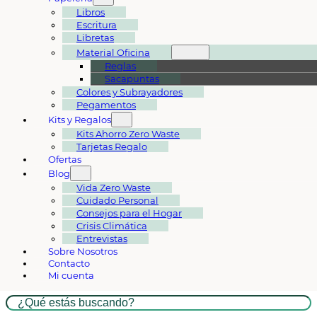
Libros
Escritura
Libretas
Material Oficina
Reglas
Sacapuntas
Colores y Subrayadores
Pegamentos
Kits y Regalos
Kits Ahorro Zero Waste
Tarjetas Regalo
Ofertas
Blog
Vida Zero Waste
Cuidado Personal
Consejos para el Hogar
Crisis Climática
Entrevistas
Sobre Nosotros
Contacto
Mi cuenta
Buscar