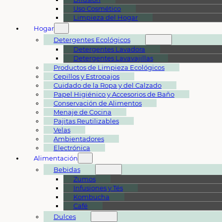
Uso Cosmético
Limpieza del Hogar
Hogar
Detergentes Ecológicos
Detergentes Lavadora
Detergentes Lavavajillas
Productos de Limpieza Ecológicos
Cepillos y Estropajos
Cuidado de la Ropa y del Calzado
Papel Higiénico y Accesorios de Baño
Conservación de Alimentos
Menaje de Cocina
Pajitas Reutilizables
Velas
Ambientadores
Electrónica
Alimentación
Bebidas
Zumos
Infusiones y Tés
Kombucha
Café
Dulces