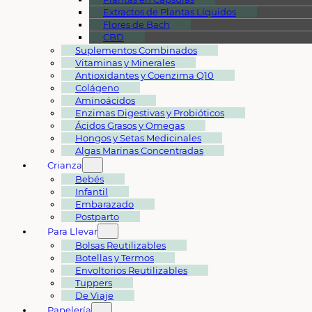
Extractos de Plantas Líquidos
Flores de Bach
CBD
Suplementos Combinados
Vitaminas y Minerales
Antioxidantes y Coenzima Q10
Colágeno
Aminoácidos
Enzimas Digestivas y Probióticos
Ácidos Grasos y Omegas
Hongos y Setas Medicinales
Algas Marinas Concentradas
Crianza
Bebés
Infantil
Embarazado
Postparto
Para Llevar
Bolsas Reutilizables
Botellas y Termos
Envoltorios Reutilizables
Tuppers
De Viaje
Papelería