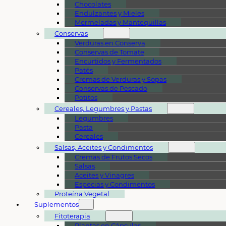
Chocolates
Endulzantes y Mieles
Mermeladas y Mantequillas
Conservas
Verduras en Conserva
Conservas de Tomate
Encurtidos y Fermentados
Patés
Cremas de Verduras y Sopas
Conservas de Pescado
Potitos
Cereales, Legumbres y Pastas
Legumbres
Pasta
Cereales
Salsas, Aceites y Condimentos
Cremas de Frutos Secos
Salsas
Aceites y Vinagres
Especias y Condimentos
Proteína Vegetal
Suplementos
Fitoterapia
Plantas en Cápsulas