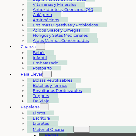
Vitaminas y Minerales
Antioxidantes y Coenzima Q10
Colágeno
Aminoácidos
Enzimas Digestivas y Probióticos
Ácidos Grasos y Omegas
Hongos y Setas Medicinales
Algas Marinas Concentradas
Crianza
Bebés
Infantil
Embarazado
Postparto
Para Llevar
Bolsas Reutilizables
Botellas y Termos
Envoltorios Reutilizables
Tuppers
De Viaje
Papelería
Libros
Escritura
Libretas
Material Oficina
Reglas