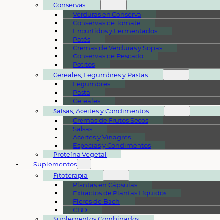
Conservas
Verduras en Conserva
Conservas de Tomate
Encurtidos y Fermentados
Patés
Cremas de Verduras y Sopas
Conservas de Pescado
Potitos
Cereales, Legumbres y Pastas
Legumbres
Pasta
Cereales
Salsas, Aceites y Condimentos
Cremas de Frutos Secos
Salsas
Aceites y Vinagres
Especias y Condimentos
Proteína Vegetal
Suplementos
Fitoterapia
Plantas en Cápsulas
Extractos de Plantas Líquidos
Flores de Bach
CBD
Suplementos Combinados