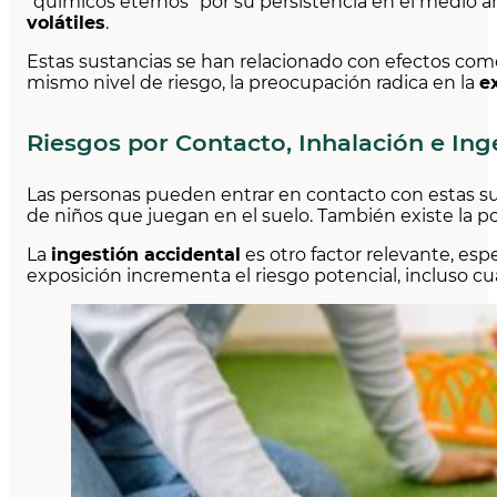
“químicos eternos” por su persistencia en el medio 
volátiles
.
Estas sustancias se han relacionado con efectos como
mismo nivel de riesgo, la preocupación radica en la
e
Riesgos por Contacto, Inhalación e Ing
Las personas pueden entrar en contacto con estas sus
de niños que juegan en el suelo. También existe la pos
La
ingestión accidental
es otro factor relevante, es
exposición incrementa el riesgo potencial, incluso cu