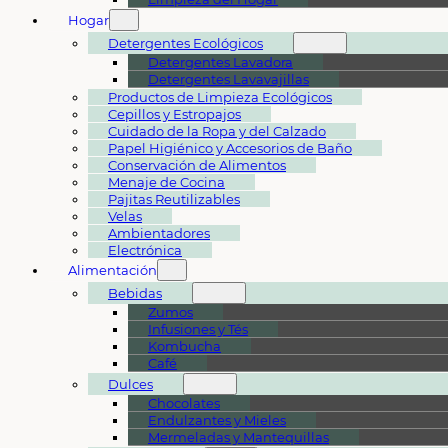
Hogar
Detergentes Ecológicos
Detergentes Lavadora
Detergentes Lavavajillas
Productos de Limpieza Ecológicos
Cepillos y Estropajos
Cuidado de la Ropa y del Calzado
Papel Higiénico y Accesorios de Baño
Conservación de Alimentos
Menaje de Cocina
Pajitas Reutilizables
Velas
Ambientadores
Electrónica
Alimentación
Bebidas
Zumos
Infusiones y Tés
Kombucha
Café
Dulces
Chocolates
Endulzantes y Mieles
Mermeladas y Mantequillas