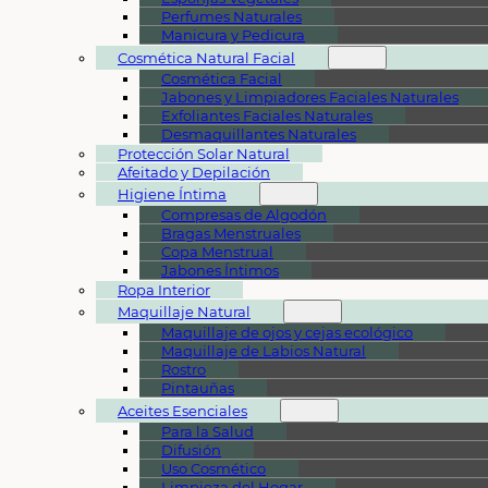
Perfumes Naturales
Manicura y Pedicura
Cosmética Natural Facial
Cosmética Facial
Jabones y Limpiadores Faciales Naturales
Exfoliantes Faciales Naturales
Desmaquillantes Naturales
Protección Solar Natural
Afeitado y Depilación
Higiene Íntima
Compresas de Algodón
Bragas Menstruales
Copa Menstrual
Jabones Íntimos
Ropa Interior
Maquillaje Natural
Maquillaje de ojos y cejas ecológico
Maquillaje de Labios Natural
Rostro
Pintauñas
Aceites Esenciales
Para la Salud
Difusión
Uso Cosmético
Limpieza del Hogar