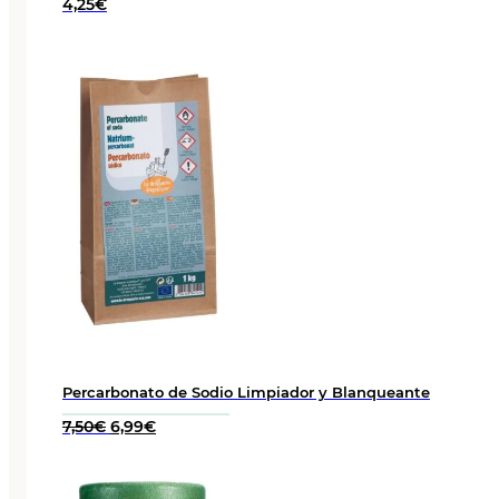
4,25
€
Percarbonato de Sodio Limpiador y Blanqueante
El
El
7,50
€
6,99
€
precio
precio
original
actual
era:
es: