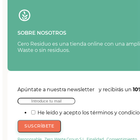
SOBRE NOSOTROS
Cero Residuo es una tienda online con una amplia
Waste o sin residuos.
Apúntate a nuestra newsletter y recibirás un
10
He leído y acepto los términos y condici
SUSCRÍBETE
Responsable: Zero Waste Group S.L. Finalidad: Consentimiento