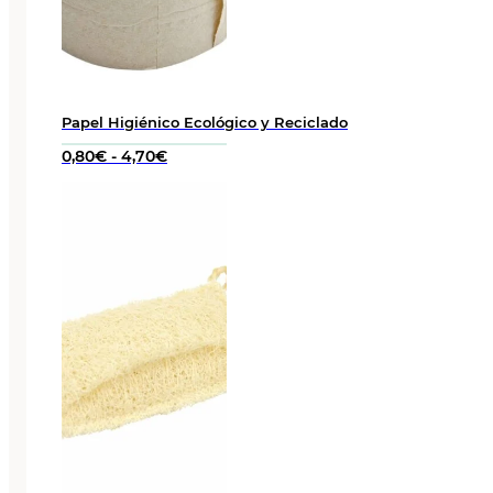
Papel Higiénico Ecológico y Reciclado
Rango
0,80
€
-
4,70
€
de
precios:
desde
0,80€
hasta
4,70€