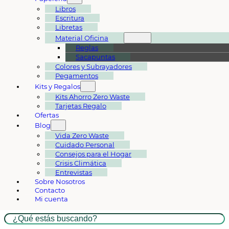
Libros
Escritura
Libretas
Material Oficina
Reglas
Sacapuntas
Colores y Subrayadores
Pegamentos
Kits y Regalos
Kits Ahorro Zero Waste
Tarjetas Regalo
Ofertas
Blog
Vida Zero Waste
Cuidado Personal
Consejos para el Hogar
Crisis Climática
Entrevistas
Sobre Nosotros
Contacto
Mi cuenta
Buscar