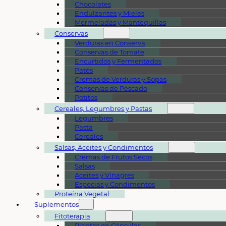
Chocolates
Endulzantes y Mieles
Mermeladas y Mantequillas
Conservas
Verduras en Conserva
Conservas de Tomate
Encurtidos y Fermentados
Patés
Cremas de Verduras y Sopas
Conservas de Pescado
Potitos
Cereales, Legumbres y Pastas
Legumbres
Pasta
Cereales
Salsas, Aceites y Condimentos
Cremas de Frutos Secos
Salsas
Aceites y Vinagres
Especias y Condimentos
Proteína Vegetal
Suplementos
Fitoterapia
Plantas en Cápsulas