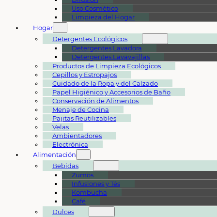
Uso Cosmético
Limpieza del Hogar
Hogar
Detergentes Ecológicos
Detergentes Lavadora
Detergentes Lavavajillas
Productos de Limpieza Ecológicos
Cepillos y Estropajos
Cuidado de la Ropa y del Calzado
Papel Higiénico y Accesorios de Baño
Conservación de Alimentos
Menaje de Cocina
Pajitas Reutilizables
Velas
Ambientadores
Electrónica
Alimentación
Bebidas
Zumos
Infusiones y Tés
Kombucha
Café
Dulces