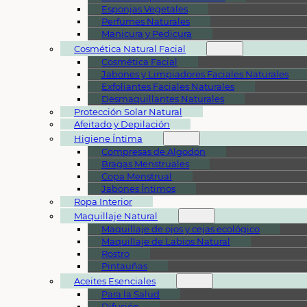
Esponjas Vegetales
Perfumes Naturales
Manicura y Pedicura
Cosmética Natural Facial
Cosmética Facial
Jabones y Limpiadores Faciales Naturales
Exfoliantes Faciales Naturales
Desmaquillantes Naturales
Protección Solar Natural
Afeitado y Depilación
Higiene Íntima
Compresas de Algodón
Bragas Menstruales
Copa Menstrual
Jabones Íntimos
Ropa Interior
Maquillaje Natural
Maquillaje de ojos y cejas ecológico
Maquillaje de Labios Natural
Rostro
Pintauñas
Aceites Esenciales
Para la Salud
Difusión