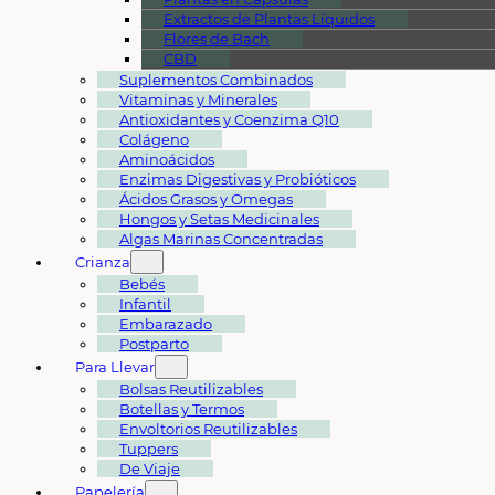
Extractos de Plantas Líquidos
Flores de Bach
CBD
Suplementos Combinados
Vitaminas y Minerales
Antioxidantes y Coenzima Q10
Colágeno
Aminoácidos
Enzimas Digestivas y Probióticos
Ácidos Grasos y Omegas
Hongos y Setas Medicinales
Algas Marinas Concentradas
Crianza
Bebés
Infantil
Embarazado
Postparto
Para Llevar
Bolsas Reutilizables
Botellas y Termos
Envoltorios Reutilizables
Tuppers
De Viaje
Papelería