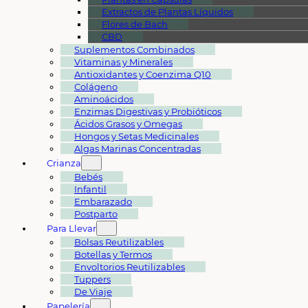
Extractos de Plantas Líquidos
Flores de Bach
CBD
Suplementos Combinados
Vitaminas y Minerales
Antioxidantes y Coenzima Q10
Colágeno
Aminoácidos
Enzimas Digestivas y Probióticos
Ácidos Grasos y Omegas
Hongos y Setas Medicinales
Algas Marinas Concentradas
Crianza
Bebés
Infantil
Embarazado
Postparto
Para Llevar
Bolsas Reutilizables
Botellas y Termos
Envoltorios Reutilizables
Tuppers
De Viaje
Papelería