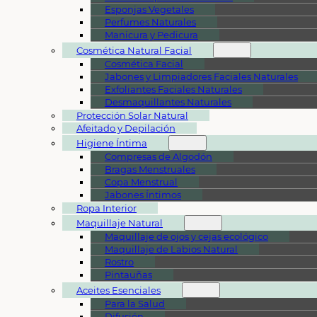
Esponjas Vegetales
Perfumes Naturales
Manicura y Pedicura
Cosmética Natural Facial
Cosmética Facial
Jabones y Limpiadores Faciales Naturales
Exfoliantes Faciales Naturales
Desmaquillantes Naturales
Protección Solar Natural
Afeitado y Depilación
Higiene Íntima
Compresas de Algodón
Bragas Menstruales
Copa Menstrual
Jabones Íntimos
Ropa Interior
Maquillaje Natural
Maquillaje de ojos y cejas ecológico
Maquillaje de Labios Natural
Rostro
Pintauñas
Aceites Esenciales
Para la Salud
Difusión