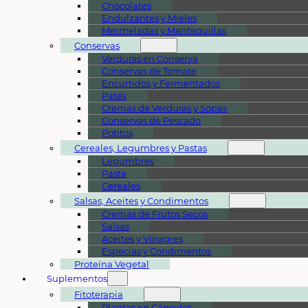
Chocolates
Endulzantes y Mieles
Mermeladas y Mantequillas
Conservas
Verduras en Conserva
Conservas de Tomate
Encurtidos y Fermentados
Patés
Cremas de Verduras y Sopas
Conservas de Pescado
Potitos
Cereales, Legumbres y Pastas
Legumbres
Pasta
Cereales
Salsas, Aceites y Condimentos
Cremas de Frutos Secos
Salsas
Aceites y Vinagres
Especias y Condimentos
Proteína Vegetal
Suplementos
Fitoterapia
Plantas en Cápsulas