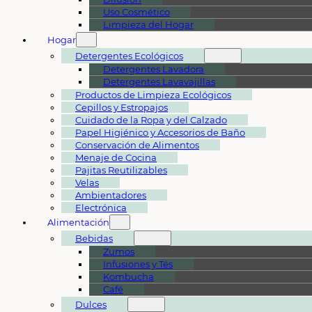
Uso Cosmético
Limpieza del Hogar
Hogar
Detergentes Ecológicos
Detergentes Lavadora
Detergentes Lavavajillas
Productos de Limpieza Ecológicos
Cepillos y Estropajos
Cuidado de la Ropa y del Calzado
Papel Higiénico y Accesorios de Baño
Conservación de Alimentos
Menaje de Cocina
Pajitas Reutilizables
Velas
Ambientadores
Electrónica
Alimentación
Bebidas
Zumos
Infusiones y Tés
Kombucha
Café
Dulces