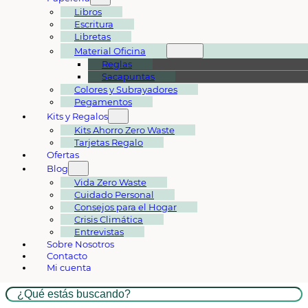
Libros
Escritura
Libretas
Material Oficina
Reglas
Sacapuntas
Colores y Subrayadores
Pegamentos
Kits y Regalos
Kits Ahorro Zero Waste
Tarjetas Regalo
Ofertas
Blog
Vida Zero Waste
Cuidado Personal
Consejos para el Hogar
Crisis Climática
Entrevistas
Sobre Nosotros
Contacto
Mi cuenta
Buscar