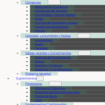
Conservas
Verduras en Conserva
Conservas de Tomate
Encurtidos y Fermentados
Patés
Cremas de Verduras y Sopas
Conservas de Pescado
Potitos
Cereales, Legumbres y Pastas
Legumbres
Pasta
Cereales
Salsas, Aceites y Condimentos
Cremas de Frutos Secos
Salsas
Aceites y Vinagres
Especias y Condimentos
Proteína Vegetal
Suplementos
Fitoterapia
Plantas en Cápsulas
Extractos de Plantas Líquidos
Flores de Bach
CBD
Suplementos Combinados