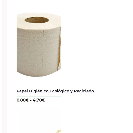
Papel Higiénico Ecológico y Reciclado
Rango
0,80
€
-
4,70
€
de
precios:
desde
0,80€
hasta
4,70€