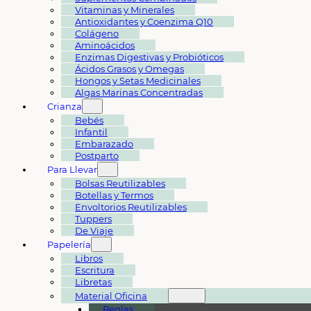
Vitaminas y Minerales
Antioxidantes y Coenzima Q10
Colágeno
Aminoácidos
Enzimas Digestivas y Probióticos
Ácidos Grasos y Omegas
Hongos y Setas Medicinales
Algas Marinas Concentradas
Crianza
Bebés
Infantil
Embarazado
Postparto
Para Llevar
Bolsas Reutilizables
Botellas y Termos
Envoltorios Reutilizables
Tuppers
De Viaje
Papelería
Libros
Escritura
Libretas
Material Oficina
Reglas