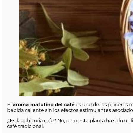
El
aroma matutino del café
es uno de los placeres 
bebida caliente sin los efectos estimulantes asociado
¿Es la achicoria café? No, pero esta planta ha sido ut
café tradicional.