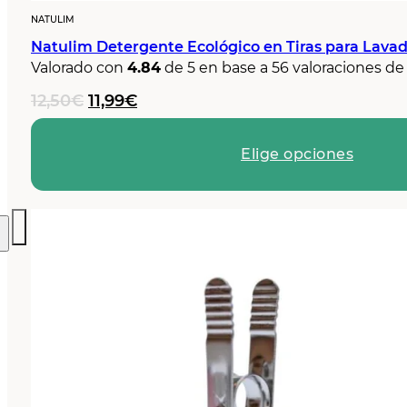
NATULIM
Natulim Detergente Ecológico en Tiras para Lavad
Valorado con
4.84
de 5 en base a
56
valoraciones de 
El
El
12,50
€
11,99
€
precio
precio
original
actual
Elige opciones
era:
es:
12,50€.
11,99€.