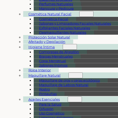
Perfumes Naturales
Manicura y Pedicura
Cosmética Natural Facial
Cosmética Facial
Jabones y Limpiadores Faciales Naturales
Exfoliantes Faciales Naturales
Desmaquillantes Naturales
Protección Solar Natural
Afeitado y Depilación
Higiene Íntima
Compresas de Algodón
Bragas Menstruales
Copa Menstrual
Jabones Íntimos
Ropa Interior
Maquillaje Natural
Maquillaje de ojos y cejas ecológico
Maquillaje de Labios Natural
Rostro
Pintauñas
Aceites Esenciales
Para la Salud
Difusión
Uso Cosmético
Limpieza del Hogar