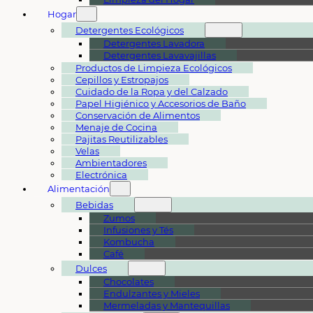
Hogar
Detergentes Ecológicos
Detergentes Lavadora
Detergentes Lavavajillas
Productos de Limpieza Ecológicos
Cepillos y Estropajos
Cuidado de la Ropa y del Calzado
Papel Higiénico y Accesorios de Baño
Conservación de Alimentos
Menaje de Cocina
Pajitas Reutilizables
Velas
Ambientadores
Electrónica
Alimentación
Bebidas
Zumos
Infusiones y Tés
Kombucha
Café
Dulces
Chocolates
Endulzantes y Mieles
Mermeladas y Mantequillas