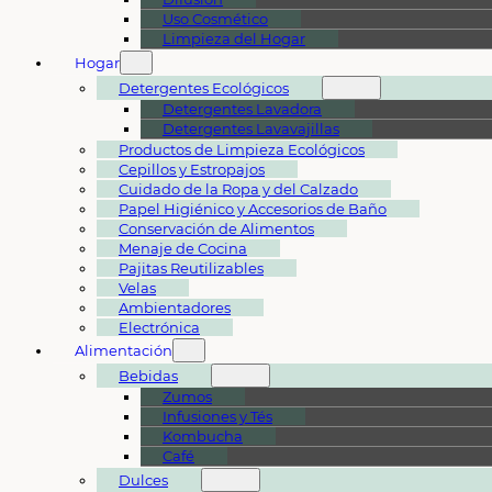
Uso Cosmético
Limpieza del Hogar
Hogar
Detergentes Ecológicos
Detergentes Lavadora
Detergentes Lavavajillas
Productos de Limpieza Ecológicos
Cepillos y Estropajos
Cuidado de la Ropa y del Calzado
Papel Higiénico y Accesorios de Baño
Conservación de Alimentos
Menaje de Cocina
Pajitas Reutilizables
Velas
Ambientadores
Electrónica
Alimentación
Bebidas
Zumos
Infusiones y Tés
Kombucha
Café
Dulces