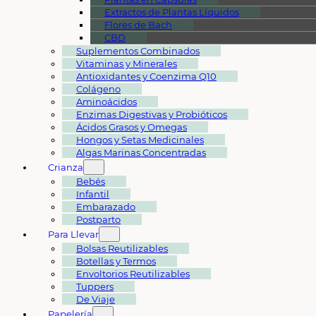
Extractos de Plantas Líquidos
Flores de Bach
CBD
Suplementos Combinados
Vitaminas y Minerales
Antioxidantes y Coenzima Q10
Colágeno
Aminoácidos
Enzimas Digestivas y Probióticos
Ácidos Grasos y Omegas
Hongos y Setas Medicinales
Algas Marinas Concentradas
Crianza
Bebés
Infantil
Embarazado
Postparto
Para Llevar
Bolsas Reutilizables
Botellas y Termos
Envoltorios Reutilizables
Tuppers
De Viaje
Papelería