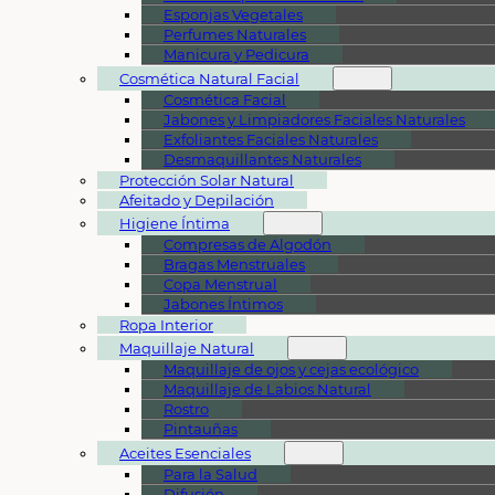
Esponjas Vegetales
Perfumes Naturales
Manicura y Pedicura
Cosmética Natural Facial
Cosmética Facial
Jabones y Limpiadores Faciales Naturales
Exfoliantes Faciales Naturales
Desmaquillantes Naturales
Protección Solar Natural
Afeitado y Depilación
Higiene Íntima
Compresas de Algodón
Bragas Menstruales
Copa Menstrual
Jabones Íntimos
Ropa Interior
Maquillaje Natural
Maquillaje de ojos y cejas ecológico
Maquillaje de Labios Natural
Rostro
Pintauñas
Aceites Esenciales
Para la Salud
Difusión