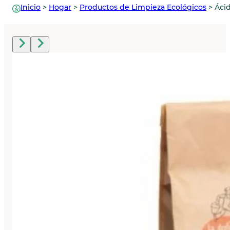
Inicio
>
Hogar
>
Productos de Limpieza Ecológicos
>
Ácid