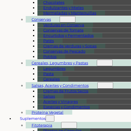
Chocolates
Endulzantes y Mieles
Mermeladas y Mantequillas
Conservas
Verduras en Conserva
Conservas de Tomate
Encurtidos y Fermentados
Patés
Cremas de Verduras y Sopas
Conservas de Pescado
Potitos
Cereales, Legumbres y Pastas
Legumbres
Pasta
Cereales
Salsas, Aceites y Condimentos
Cremas de Frutos Secos
Salsas
Aceites y Vinagres
Especias y Condimentos
Proteína Vegetal
Suplementos
Fitoterapia
Plantas en Cápsulas