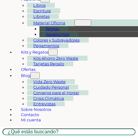
Libros
Escritura
Libretas
Material Oficina
Reglas
Sacapuntas
Colores y Subrayadores
Pegamentos
Kits y Regalos
Kits Ahorro Zero Waste
Tarjetas Regalo
Ofertas
Blog
Vida Zero Waste
Cuidado Personal
Consejos para el Hogar
Crisis Climática
Entrevistas
Sobre Nosotros
Contacto
Mi cuenta
Buscar