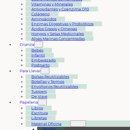
Vitaminas y Minerales
Antioxidantes y Coenzima Q10
Colágeno
Aminoácidos
Enzimas Digestivas y Probióticos
Ácidos Grasos y Omegas
Hongos y Setas Medicinales
Algas Marinas Concentradas
Crianza
Bebés
Infantil
Embarazado
Postparto
Para Llevar
Bolsas Reutilizables
Botellas y Termos
Envoltorios Reutilizables
Tuppers
De Viaje
Papelería
Libros
Escritura
Libretas
Material Oficina
Reglas