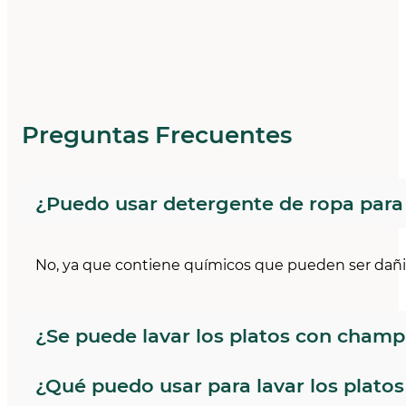
Preguntas Frecuentes
¿Puedo usar detergente de ropa para 
No, ya que contiene químicos que pueden ser dañinos
¿Se puede lavar los platos con cham
¿Qué puedo usar para lavar los platos
Aunque el champú es menos agresivo que el detergen
contacto con alimentos.