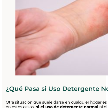
¿Qué Pasa si Uso Detergente No
Otra situación que suele darse en cualquier hogar es
en estos casos,
ni el uso de detergente normal
ni e