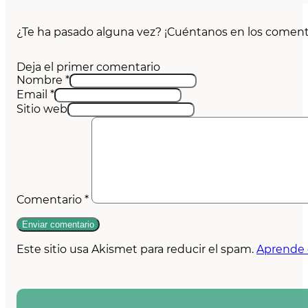
Puedes utilizar bicarbonato de sodio con vinagre o á
¿Te ha pasado alguna vez? ¡Cuéntanos en los coment
En definitiva, no es recomendable lavar platos con 
prueba alguna de las alternativas mencionadas para
Deja el primer comentario
Nombre *
Email *
Sitio web
Comentario
*
Este sitio usa Akismet para reducir el spam.
Aprende 