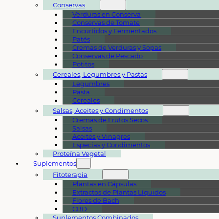
Conservas
Verduras en Conserva
Conservas de Tomate
Encurtidos y Fermentados
Patés
Cremas de Verduras y Sopas
Conservas de Pescado
Potitos
Cereales, Legumbres y Pastas
Legumbres
Pasta
Cereales
Salsas, Aceites y Condimentos
Cremas de Frutos Secos
Salsas
Aceites y Vinagres
Especias y Condimentos
Proteína Vegetal
Suplementos
Fitoterapia
Plantas en Cápsulas
Extractos de Plantas Líquidos
Flores de Bach
CBD
Suplementos Combinados