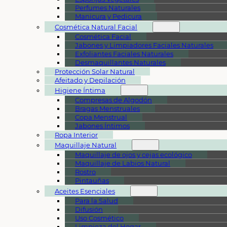
Perfumes Naturales
Manicura y Pedicura
Cosmética Natural Facial
Cosmética Facial
Jabones y Limpiadores Faciales Naturales
Exfoliantes Faciales Naturales
Desmaquillantes Naturales
Protección Solar Natural
Afeitado y Depilación
Higiene Íntima
Compresas de Algodón
Bragas Menstruales
Copa Menstrual
Jabones Íntimos
Ropa Interior
Maquillaje Natural
Maquillaje de ojos y cejas ecológico
Maquillaje de Labios Natural
Rostro
Pintauñas
Aceites Esenciales
Para la Salud
Difusión
Uso Cosmético
Limpieza del Hogar