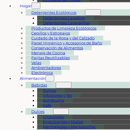
Hogar
Detergentes Ecológicos
Detergentes Lavadora
Detergentes Lavavajillas
Productos de Limpieza Ecológicos
Cepillos y Estropajos
Cuidado de la Ropa y del Calzado
Papel Higiénico y Accesorios de Baño
Conservación de Alimentos
Menaje de Cocina
Pajitas Reutilizables
Velas
Ambientadores
Electrónica
Alimentación
Bebidas
Zumos
Infusiones y Tés
Kombucha
Café
Dulces
Chocolates
Endulzantes y Mieles
Mermeladas y Mantequillas