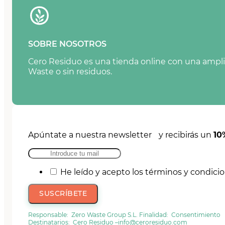
SOBRE NOSOTROS
Cero Residuo es una tienda online con una amplia
Waste o sin residuos.
Apúntate a nuestra newsletter y recibirás un
10
He leído y acepto los términos y condici
SUSCRÍBETE
Responsable: Zero Waste Group S.L. Finalidad: Consentimiento
Destinatarios: Cero Residuo –
info@ceroresiduo.com