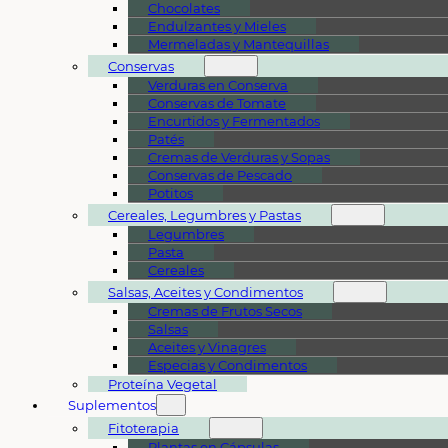
Chocolates
Endulzantes y Mieles
Mermeladas y Mantequillas
Conservas
Verduras en Conserva
Conservas de Tomate
Encurtidos y Fermentados
Patés
Cremas de Verduras y Sopas
Conservas de Pescado
Potitos
Cereales, Legumbres y Pastas
Legumbres
Pasta
Cereales
Salsas, Aceites y Condimentos
Cremas de Frutos Secos
Salsas
Aceites y Vinagres
Especias y Condimentos
Proteína Vegetal
Suplementos
Fitoterapia
Plantas en Cápsulas