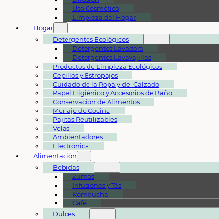
Uso Cosmético
Limpieza del Hogar
Hogar
Detergentes Ecológicos
Detergentes Lavadora
Detergentes Lavavajillas
Productos de Limpieza Ecológicos
Cepillos y Estropajos
Cuidado de la Ropa y del Calzado
Papel Higiénico y Accesorios de Baño
Conservación de Alimentos
Menaje de Cocina
Pajitas Reutilizables
Velas
Ambientadores
Electrónica
Alimentación
Bebidas
Zumos
Infusiones y Tés
Kombucha
Café
Dulces