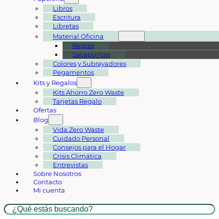
Libros
Escritura
Libretas
Material Oficina
Reglas
Sacapuntas
Colores y Subrayadores
Pegamentos
Kits y Regalos
Kits Ahorro Zero Waste
Tarjetas Regalo
Ofertas
Blog
Vida Zero Waste
Cuidado Personal
Consejos para el Hogar
Crisis Climática
Entrevistas
Sobre Nosotros
Contacto
Mi cuenta
Buscar