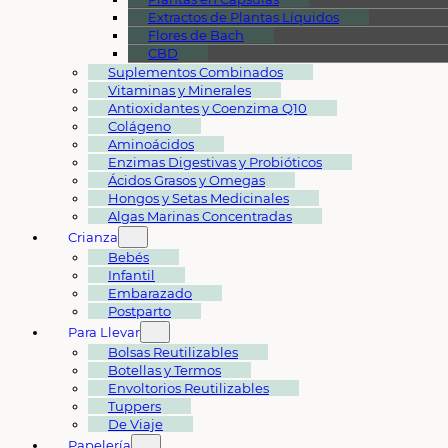
Extractos de Plantas Líquidos
Flores de Bach
CBD
Suplementos Combinados
Vitaminas y Minerales
Antioxidantes y Coenzima Q10
Colágeno
Aminoácidos
Enzimas Digestivas y Probióticos
Ácidos Grasos y Omegas
Hongos y Setas Medicinales
Algas Marinas Concentradas
Crianza
Bebés
Infantil
Embarazado
Postparto
Para Llevar
Bolsas Reutilizables
Botellas y Termos
Envoltorios Reutilizables
Tuppers
De Viaje
Papelería