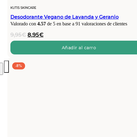
KUTIS SKINCARE
Desodorante Vegano de Lavanda y Geranio
Valorado con
4.57
de 5 en base a
91
valoraciones de clientes
El
El
9,95
€
8,95
€
precio
precio
original
actual
Añadir al carro
era:
es:
9,95€.
8,95€.
-8%