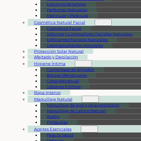
Esponjas Vegetales
Perfumes Naturales
Manicura y Pedicura
Cosmética Natural Facial
Cosmética Facial
Jabones y Limpiadores Faciales Naturales
Exfoliantes Faciales Naturales
Desmaquillantes Naturales
Protección Solar Natural
Afeitado y Depilación
Higiene Íntima
Compresas de Algodón
Bragas Menstruales
Copa Menstrual
Jabones Íntimos
Ropa Interior
Maquillaje Natural
Maquillaje de ojos y cejas ecológico
Maquillaje de Labios Natural
Rostro
Pintauñas
Aceites Esenciales
Para la Salud
Difusión