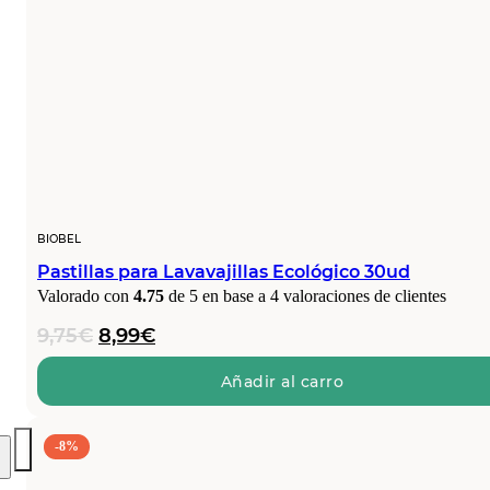
BIOBEL
Pastillas para Lavavajillas Ecológico 30ud
Valorado con
4.75
de 5 en base a
4
valoraciones de clientes
El
El
9,75
€
8,99
€
precio
precio
original
actual
Añadir al carro
era:
es:
9,75€.
8,99€.
-8%