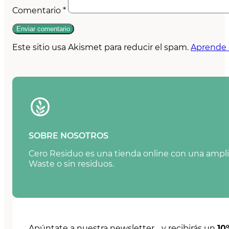
Comentario
*
Este sitio usa Akismet para reducir el spam.
Aprende 
SOBRE NOSOTROS
Cero Residuo es una tienda online con una amplia
Waste o sin residuos.
Apúntate a nuestra newsletter y recibirás un
10