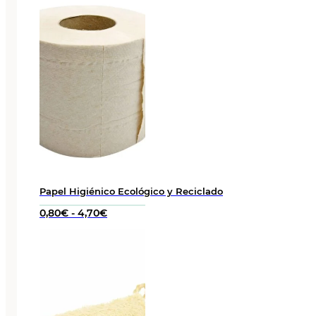
Papel Higiénico Ecológico y Reciclado
Rango
0,80
€
-
4,70
€
de
precios:
desde
0,80€
hasta
4,70€