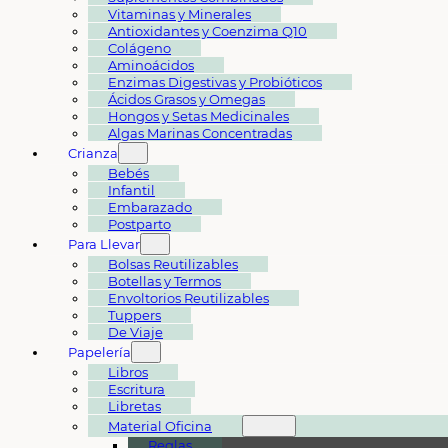
Vitaminas y Minerales
Antioxidantes y Coenzima Q10
Colágeno
Aminoácidos
Enzimas Digestivas y Probióticos
Ácidos Grasos y Omegas
Hongos y Setas Medicinales
Algas Marinas Concentradas
Crianza
Bebés
Infantil
Embarazado
Postparto
Para Llevar
Bolsas Reutilizables
Botellas y Termos
Envoltorios Reutilizables
Tuppers
De Viaje
Papelería
Libros
Escritura
Libretas
Material Oficina
Reglas