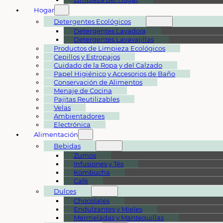
Hogar
Detergentes Ecológicos
Detergentes Lavadora
Detergentes Lavavajillas
Productos de Limpieza Ecológicos
Cepillos y Estropajos
Cuidado de la Ropa y del Calzado
Papel Higiénico y Accesorios de Baño
Conservación de Alimentos
Menaje de Cocina
Pajitas Reutilizables
Velas
Ambientadores
Electrónica
Alimentación
Bebidas
Zumos
Infusiones y Tés
Kombucha
Café
Dulces
Chocolates
Endulzantes y Mieles
Mermeladas y Mantequillas