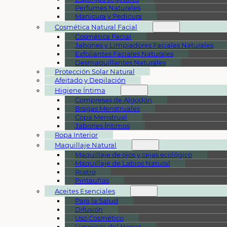
Perfumes Naturales
Manicura y Pedicura
Cosmética Natural Facial
Cosmética Facial
Jabones y Limpiadores Faciales Naturales
Exfoliantes Faciales Naturales
Desmaquillantes Naturales
Protección Solar Natural
Afeitado y Depilación
Higiene Íntima
Compresas de Algodón
Bragas Menstruales
Copa Menstrual
Jabones Íntimos
Ropa Interior
Maquillaje Natural
Maquillaje de ojos y cejas ecológico
Maquillaje de Labios Natural
Rostro
Pintauñas
Aceites Esenciales
Para la Salud
Difusión
Uso Cosmético
Limpieza del Hogar