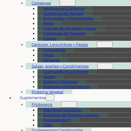
Conservas
Verduras en Conserva
Conservas de Tomate
Encurtidos y Fermentados
Patés
Cremas de Verduras y Sopas
Conservas de Pescado
Potitos
Cereales, Legumbres y Pastas
Legumbres
Pasta
Cereales
Salsas, Aceites y Condimentos
Cremas de Frutos Secos
Salsas
Aceites y Vinagres
Especias y Condimentos
Proteína Vegetal
Suplementos
Fitoterapia
Plantas en Cápsulas
Extractos de Plantas Líquidos
Flores de Bach
CBD
Suplementos Combinados