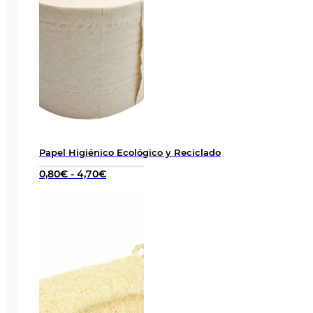
Papel Higiénico Ecológico y Reciclado
Rango
0,80
€
-
4,70
€
de
precios:
desde
0,80€
hasta
4,70€