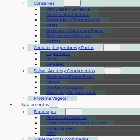
Conservas
Verduras en Conserva
Conservas de Tomate
Encurtidos y Fermentados
Patés
Cremas de Verduras y Sopas
Conservas de Pescado
Potitos
Cereales, Legumbres y Pastas
Legumbres
Pasta
Cereales
Salsas, Aceites y Condimentos
Cremas de Frutos Secos
Salsas
Aceites y Vinagres
Especias y Condimentos
Proteína Vegetal
Suplementos
Fitoterapia
Plantas en Cápsulas
Extractos de Plantas Líquidos
Flores de Bach
CBD
Suplementos Combinados