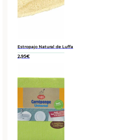
Estropajo Natural de Luffa
2,95
€