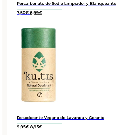
Percarbonato de Sodio Limpiador y Blanqueante
El
El
7,50
€
6,99
€
precio
precio
original
actual
era:
es:
7,50€.
6,99€.
Desodorante Vegano de Lavanda y Geranio
El
El
9,95
€
8,95
€
precio
precio