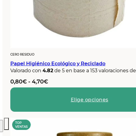
CERO RESIDUO
Papel Higiénico Ecológico y Reciclado
Valorado con
4.82
de 5 en base a
153
valoraciones de
Rango
0,80
€
-
4,70
€
de
precios:
Elige opciones
desde
0,80€
hasta
4,70€
TOP
VENTAS