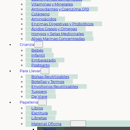
Vitaminas y Minerales
Antioxidantes y Coenzima Q10
Colágeno
Aminoácidos
Enzimas Digestivas y Probióticos
Ácidos Grasos y Omegas
Hongos y Setas Medicinales
Algas Marinas Concentradas
Crianza
Bebés
Infantil
Embarazado
Postparto
Para Llevar
Bolsas Reutilizables
Botellas y Termos
Envoltorios Reutilizables
Tuppers
De Viaje
Papelería
Libros
Escritura
Libretas
Material Oficina
Reglas