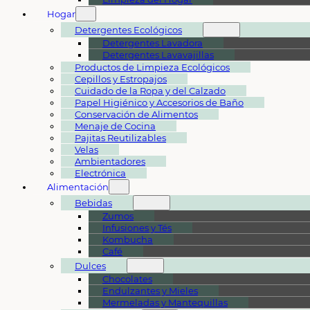
Hogar
Detergentes Ecológicos
Detergentes Lavadora
Detergentes Lavavajillas
Productos de Limpieza Ecológicos
Cepillos y Estropajos
Cuidado de la Ropa y del Calzado
Papel Higiénico y Accesorios de Baño
Conservación de Alimentos
Menaje de Cocina
Pajitas Reutilizables
Velas
Ambientadores
Electrónica
Alimentación
Bebidas
Zumos
Infusiones y Tés
Kombucha
Café
Dulces
Chocolates
Endulzantes y Mieles
Mermeladas y Mantequillas