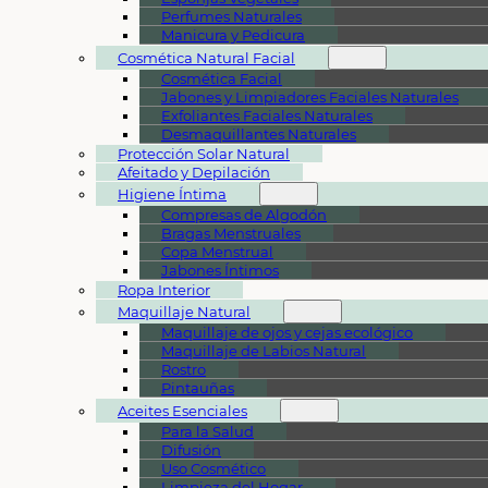
Perfumes Naturales
Manicura y Pedicura
Cosmética Natural Facial
Cosmética Facial
Jabones y Limpiadores Faciales Naturales
Exfoliantes Faciales Naturales
Desmaquillantes Naturales
Protección Solar Natural
Afeitado y Depilación
Higiene Íntima
Compresas de Algodón
Bragas Menstruales
Copa Menstrual
Jabones Íntimos
Ropa Interior
Maquillaje Natural
Maquillaje de ojos y cejas ecológico
Maquillaje de Labios Natural
Rostro
Pintauñas
Aceites Esenciales
Para la Salud
Difusión
Uso Cosmético
Limpieza del Hogar