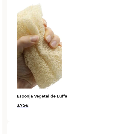
original
actual
era:
es:
9,95€.
8,95€.
Esponja Vegetal de Luffa
3,75
€