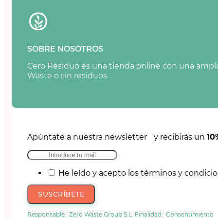
SOBRE NOSOTROS
Cero Residuo es una tienda online con una amplia
Waste o sin residuos.
Apúntate a nuestra newsletter y recibirás un
10
He leído y acepto los términos y condici
SUSCRÍBETE
Responsable: Zero Waste Group S.L. Finalidad: Consentimiento