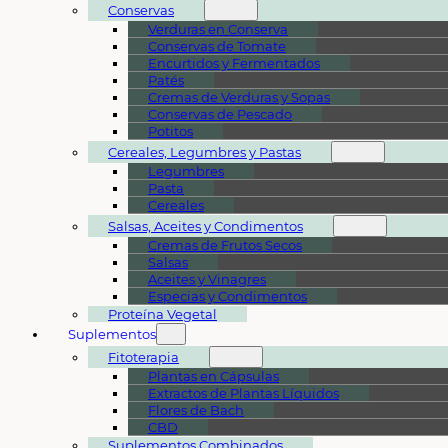
Conservas
Verduras en Conserva
Conservas de Tomate
Encurtidos y Fermentados
Patés
Cremas de Verduras y Sopas
Conservas de Pescado
Potitos
Cereales, Legumbres y Pastas
Legumbres
Pasta
Cereales
Salsas, Aceites y Condimentos
Cremas de Frutos Secos
Salsas
Aceites y Vinagres
Especias y Condimentos
Proteína Vegetal
Suplementos
Fitoterapia
Plantas en Cápsulas
Extractos de Plantas Líquidos
Flores de Bach
CBD
Suplementos Combinados