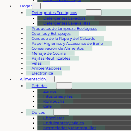
Hogar
Detergentes Ecológicos
Detergentes Lavadora
Detergentes Lavavajillas
Productos de Limpieza Ecológicos
Cepillos y Estropajos
Cuidado de la Ropa y del Calzado
Papel Higiénico y Accesorios de Baño
Conservación de Alimentos
Menaje de Cocina
Pajitas Reutilizables
Velas
Ambientadores
Electrónica
Alimentación
Bebidas
Zumos
Infusiones y Tés
Kombucha
Café
Dulces
Chocolates
Endulzantes y Mieles
Mermeladas y Mantequillas