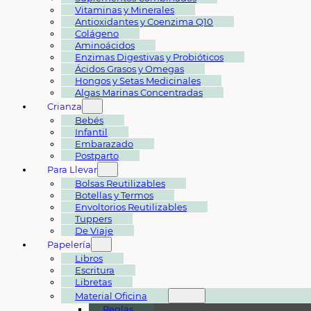
Vitaminas y Minerales
Antioxidantes y Coenzima Q10
Colágeno
Aminoácidos
Enzimas Digestivas y Probióticos
Ácidos Grasos y Omegas
Hongos y Setas Medicinales
Algas Marinas Concentradas
Crianza
Bebés
Infantil
Embarazado
Postparto
Para Llevar
Bolsas Reutilizables
Botellas y Termos
Envoltorios Reutilizables
Tuppers
De Viaje
Papelería
Libros
Escritura
Libretas
Material Oficina
Reglas