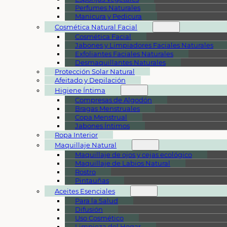
Perfumes Naturales
Manicura y Pedicura
Cosmética Natural Facial
Cosmética Facial
Jabones y Limpiadores Faciales Naturales
Exfoliantes Faciales Naturales
Desmaquillantes Naturales
Protección Solar Natural
Afeitado y Depilación
Higiene Íntima
Compresas de Algodón
Bragas Menstruales
Copa Menstrual
Jabones Íntimos
Ropa Interior
Maquillaje Natural
Maquillaje de ojos y cejas ecológico
Maquillaje de Labios Natural
Rostro
Pintauñas
Aceites Esenciales
Para la Salud
Difusión
Uso Cosmético
Limpieza del Hogar