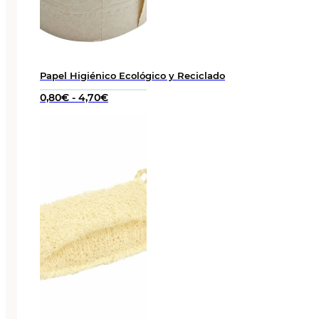
Papel Higiénico Ecológico y Reciclado
Rango
0,80
€
-
4,70
€
de
precios:
desde
0,80€
hasta
4,70€