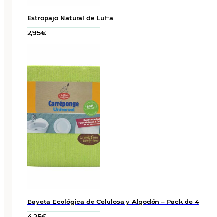
Estropajo Natural de Luffa
2,95
€
Bayeta Ecológica de Celulosa y Algodón – Pack de 4
4,25
€