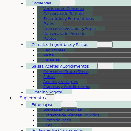
Conservas
Verduras en Conserva
Conservas de Tomate
Encurtidos y Fermentados
Patés
Cremas de Verduras y Sopas
Conservas de Pescado
Potitos
Cereales, Legumbres y Pastas
Legumbres
Pasta
Cereales
Salsas, Aceites y Condimentos
Cremas de Frutos Secos
Salsas
Aceites y Vinagres
Especias y Condimentos
Proteína Vegetal
Suplementos
Fitoterapia
Plantas en Cápsulas
Extractos de Plantas Líquidos
Flores de Bach
CBD
Suplementos Combinados