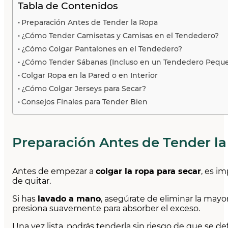
Tabla de Contenidos
Preparación Antes de Tender la Ropa
¿Cómo Tender Camisetas y Camisas en el Tendedero?
¿Cómo Colgar Pantalones en el Tendedero?
¿Cómo Tender Sábanas (Incluso en un Tendedero Pequ
Colgar Ropa en la Pared o en Interior
¿Cómo Colgar Jerseys para Secar?
Consejos Finales para Tender Bien
Preparación Antes de Tender l
Antes de empezar a
colgar la ropa para secar
, es i
de quitar.
Si has
lavado a mano
, asegúrate de eliminar la mayo
presiona suavemente para absorber el exceso.
Una vez lista, podrás tenderla sin riesgo de que se def