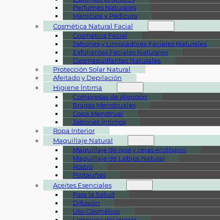
Perfumes Naturales
Manicura y Pedicura
Cosmética Natural Facial
Cosmética Facial
Jabones y Limpiadores Faciales Naturales
Exfoliantes Faciales Naturales
Desmaquillantes Naturales
Protección Solar Natural
Afeitado y Depilación
Higiene Íntima
Compresas de Algodón
Bragas Menstruales
Copa Menstrual
Jabones Íntimos
Ropa Interior
Maquillaje Natural
Maquillaje de ojos y cejas ecológico
Maquillaje de Labios Natural
Rostro
Pintauñas
Aceites Esenciales
Para la Salud
Difusión
Uso Cosmético
Limpieza del Hogar