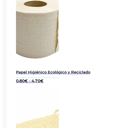
Papel Higiénico Ecológico y Reciclado
Rango
0,80
€
-
4,70
€
de
precios:
desde
0,80€
hasta
4,70€