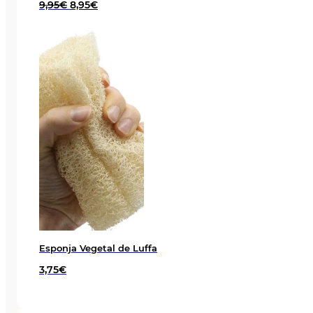
El
El
9,95
€
8,95
€
precio
precio
original
actual
era:
es:
9,95€.
8,95€.
Esponja Vegetal de Luffa
3,75
€