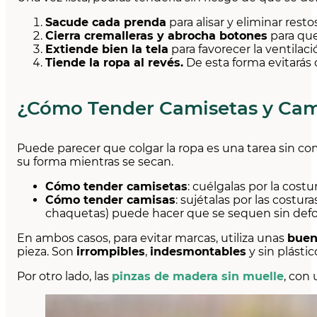
Sacude cada prenda
para alisar y eliminar resto
Cierra cremalleras y abrocha botones
para que
Extiende bien la tela
para favorecer la ventilac
Tiende la ropa al revés.
De esta forma evitarás q
¿Cómo Tender Camisetas y Cam
Puede parecer que colgar la ropa es una tarea sin com
su forma mientras se secan.
Cómo tender camisetas
: cuélgalas por la cost
Cómo tender camisas
: sujétalas por las costu
chaquetas) puede hacer que se sequen sin defo
En ambos casos, para evitar marcas, utiliza unas
buen
pieza. Son
irrompibles
,
indesmontables
y sin plásti
Por otro lado, las
pinzas de madera sin muelle
, con