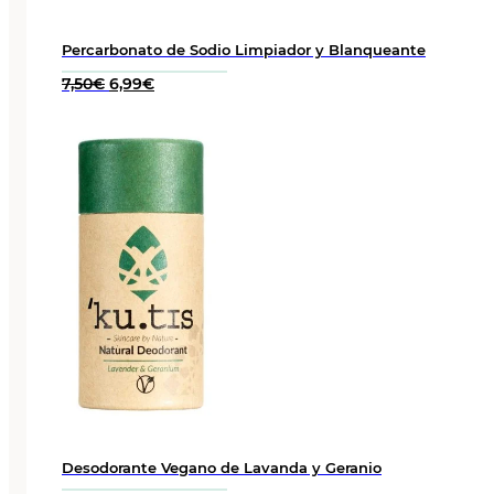
Percarbonato de Sodio Limpiador y Blanqueante
El
El
7,50
€
6,99
€
precio
precio
original
actual
era:
es:
7,50€.
6,99€.
Desodorante Vegano de Lavanda y Geranio