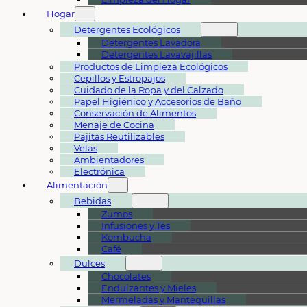
Hogar
Detergentes Ecológicos
Detergentes Lavadora
Detergentes Lavavajillas
Productos de Limpieza Ecológicos
Cepillos y Estropajos
Cuidado de la Ropa y del Calzado
Papel Higiénico y Accesorios de Baño
Conservación de Alimentos
Menaje de Cocina
Pajitas Reutilizables
Velas
Ambientadores
Electrónica
Alimentación
Bebidas
Zumos
Infusiones y Tés
Kombucha
Café
Dulces
Chocolates
Endulzantes y Mieles
Mermeladas y Mantequillas