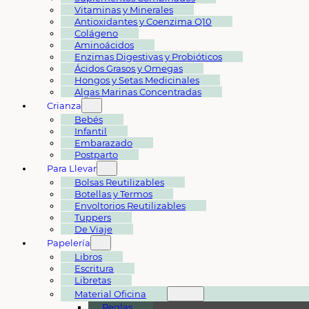
Vitaminas y Minerales
Antioxidantes y Coenzima Q10
Colágeno
Aminoácidos
Enzimas Digestivas y Probióticos
Ácidos Grasos y Omegas
Hongos y Setas Medicinales
Algas Marinas Concentradas
Crianza
Bebés
Infantil
Embarazado
Postparto
Para Llevar
Bolsas Reutilizables
Botellas y Termos
Envoltorios Reutilizables
Tuppers
De Viaje
Papelería
Libros
Escritura
Libretas
Material Oficina
Reglas