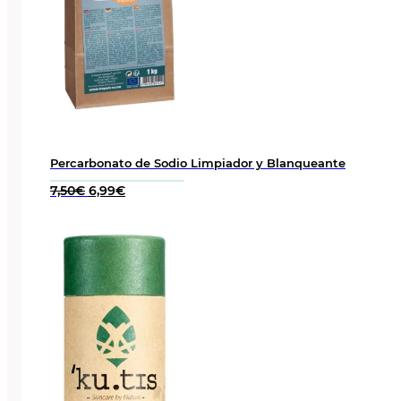
Percarbonato de Sodio Limpiador y Blanqueante
El
El
7,50
€
6,99
€
precio
precio
original
actual
era:
es:
7,50€.
6,99€.