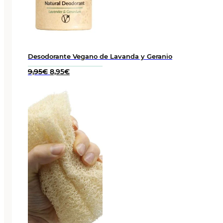
Desodorante Vegano de Lavanda y Geranio
El
El
9,95
€
8,95
€
precio
precio
original
actual
era:
es:
9,95€.
8,95€.