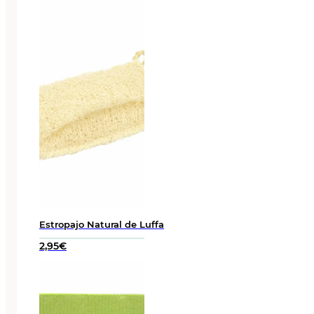
precios:
desde
0,80€
hasta
4,70€
Estropajo Natural de Luffa
2,95
€