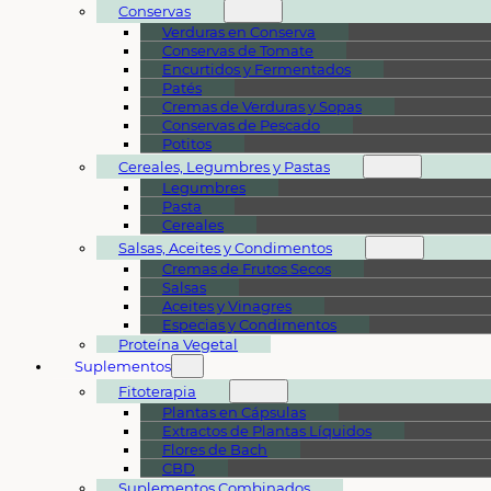
Conservas
Verduras en Conserva
Conservas de Tomate
Encurtidos y Fermentados
Patés
Cremas de Verduras y Sopas
Conservas de Pescado
Potitos
Cereales, Legumbres y Pastas
Legumbres
Pasta
Cereales
Salsas, Aceites y Condimentos
Cremas de Frutos Secos
Salsas
Aceites y Vinagres
Especias y Condimentos
Proteína Vegetal
Suplementos
Fitoterapia
Plantas en Cápsulas
Extractos de Plantas Líquidos
Flores de Bach
CBD
Suplementos Combinados