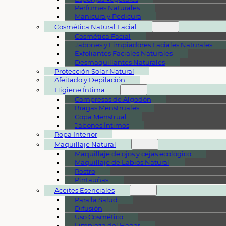
Perfumes Naturales
Manicura y Pedicura
Cosmética Natural Facial
Cosmética Facial
Jabones y Limpiadores Faciales Naturales
Exfoliantes Faciales Naturales
Desmaquillantes Naturales
Protección Solar Natural
Afeitado y Depilación
Higiene Íntima
Compresas de Algodón
Bragas Menstruales
Copa Menstrual
Jabones Íntimos
Ropa Interior
Maquillaje Natural
Maquillaje de ojos y cejas ecológico
Maquillaje de Labios Natural
Rostro
Pintauñas
Aceites Esenciales
Para la Salud
Difusión
Uso Cosmético
Limpieza del Hogar