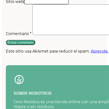
Sitio web
Comentario
*
Este sitio usa Akismet para reducir el spam.
Aprende 
SOBRE NOSOTROS
Cero Residuo es una tienda online con una amplia
Waste o sin residuos.