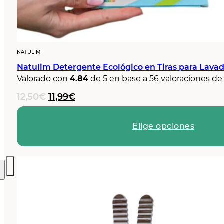
NATULIM
Natulim Detergente Ecológico en Tiras para Lavad
Valorado con
4.84
de 5 en base a
56
valoraciones de 
El
El
12,50
€
11,99
€
precio
precio
original
actual
Elige opciones
era:
es:
12,50€.
11,99€.