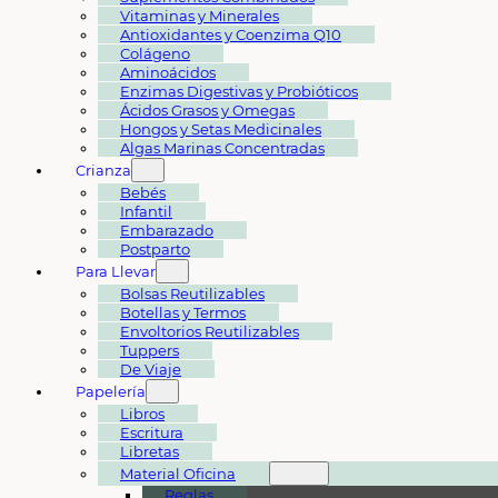
Vitaminas y Minerales
Antioxidantes y Coenzima Q10
Colágeno
Aminoácidos
Enzimas Digestivas y Probióticos
Ácidos Grasos y Omegas
Hongos y Setas Medicinales
Algas Marinas Concentradas
Crianza
Bebés
Infantil
Embarazado
Postparto
Para Llevar
Bolsas Reutilizables
Botellas y Termos
Envoltorios Reutilizables
Tuppers
De Viaje
Papelería
Libros
Escritura
Libretas
Material Oficina
Reglas