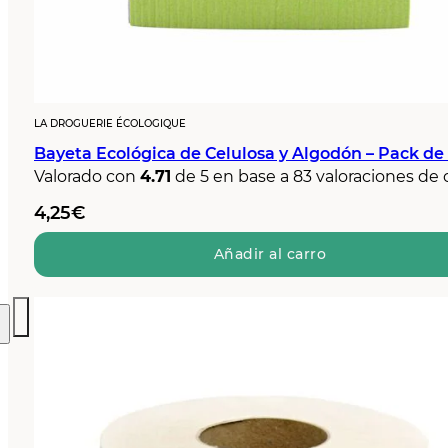
LA DROGUERIE ÉCOLOGIQUE
Bayeta Ecológica de Celulosa y Algodón – Pack de
Valorado con
4.71
de 5 en base a
83
valoraciones de 
4,25
€
Añadir al carro