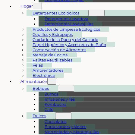
Hogar
Detergentes Ecológicos
Detergentes Lavadora
Detergentes Lavavajillas
Productos de Limpieza Ecológicos
Cepillos y Estropajos
Cuidado de la Ropa y del Calzado
Papel Higiénico y Accesorios de Baño
Conservación de Alimentos
Menaje de Cocina
Pajitas Reutilizables
Velas
Ambientadores
Electrónica
Alimentación
Bebidas
Zumos
Infusiones y Tés
Kombucha
Café
Dulces
Chocolates
Endulzantes y Mieles
Mermeladas y Mantequillas