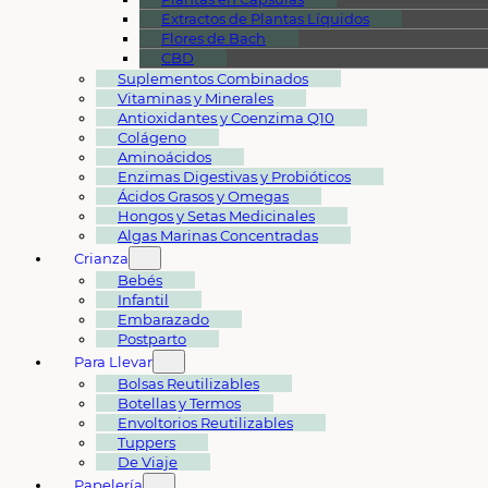
Extractos de Plantas Líquidos
Flores de Bach
CBD
Suplementos Combinados
Vitaminas y Minerales
Antioxidantes y Coenzima Q10
Colágeno
Aminoácidos
Enzimas Digestivas y Probióticos
Ácidos Grasos y Omegas
Hongos y Setas Medicinales
Algas Marinas Concentradas
Crianza
Bebés
Infantil
Embarazado
Postparto
Para Llevar
Bolsas Reutilizables
Botellas y Termos
Envoltorios Reutilizables
Tuppers
De Viaje
Papelería