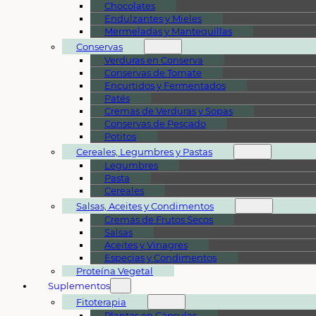
Chocolates
Endulzantes y Mieles
Mermeladas y Mantequillas
Conservas
Verduras en Conserva
Conservas de Tomate
Encurtidos y Fermentados
Patés
Cremas de Verduras y Sopas
Conservas de Pescado
Potitos
Cereales, Legumbres y Pastas
Legumbres
Pasta
Cereales
Salsas, Aceites y Condimentos
Cremas de Frutos Secos
Salsas
Aceites y Vinagres
Especias y Condimentos
Proteína Vegetal
Suplementos
Fitoterapia
Plantas en Cápsulas