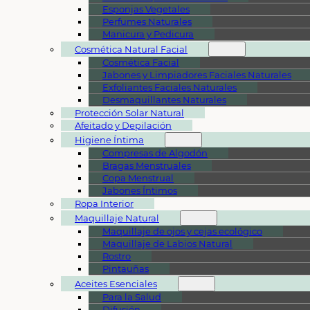
Esponjas Vegetales
Perfumes Naturales
Manicura y Pedicura
Cosmética Natural Facial
Cosmética Facial
Jabones y Limpiadores Faciales Naturales
Exfoliantes Faciales Naturales
Desmaquillantes Naturales
Protección Solar Natural
Afeitado y Depilación
Higiene Íntima
Compresas de Algodón
Bragas Menstruales
Copa Menstrual
Jabones Íntimos
Ropa Interior
Maquillaje Natural
Maquillaje de ojos y cejas ecológico
Maquillaje de Labios Natural
Rostro
Pintauñas
Aceites Esenciales
Para la Salud
Difusión