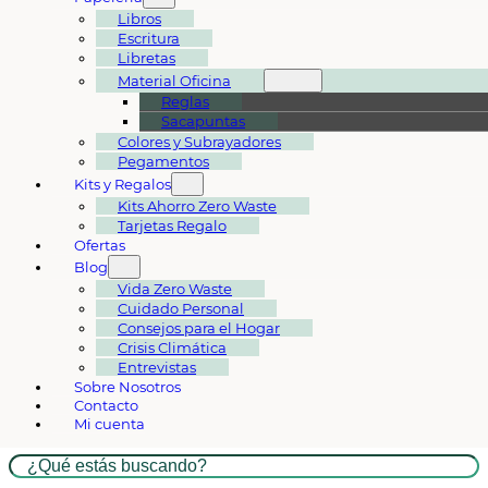
Libros
Escritura
Libretas
Material Oficina
Reglas
Sacapuntas
Colores y Subrayadores
Pegamentos
Kits y Regalos
Kits Ahorro Zero Waste
Tarjetas Regalo
Ofertas
Blog
Vida Zero Waste
Cuidado Personal
Consejos para el Hogar
Crisis Climática
Entrevistas
Sobre Nosotros
Contacto
Mi cuenta
Buscar