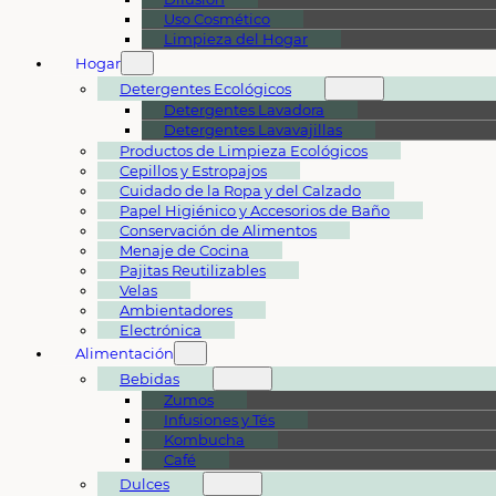
Uso Cosmético
Limpieza del Hogar
Hogar
Detergentes Ecológicos
Detergentes Lavadora
Detergentes Lavavajillas
Productos de Limpieza Ecológicos
Cepillos y Estropajos
Cuidado de la Ropa y del Calzado
Papel Higiénico y Accesorios de Baño
Conservación de Alimentos
Menaje de Cocina
Pajitas Reutilizables
Velas
Ambientadores
Electrónica
Alimentación
Bebidas
Zumos
Infusiones y Tés
Kombucha
Café
Dulces