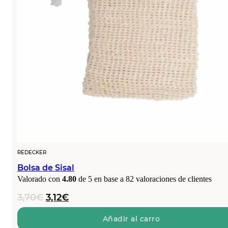
REDECKER
Bolsa de Sisal
Valorado con
4.80
de 5 en base a
82
valoraciones de clientes
El
El
3,70
€
3,12
€
precio
precio
original
actual
Añadir al carro