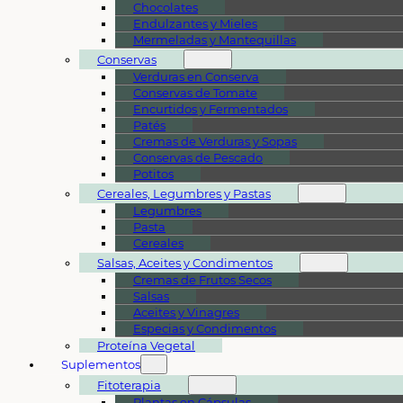
Chocolates
Endulzantes y Mieles
Mermeladas y Mantequillas
Conservas
Verduras en Conserva
Conservas de Tomate
Encurtidos y Fermentados
Patés
Cremas de Verduras y Sopas
Conservas de Pescado
Potitos
Cereales, Legumbres y Pastas
Legumbres
Pasta
Cereales
Salsas, Aceites y Condimentos
Cremas de Frutos Secos
Salsas
Aceites y Vinagres
Especias y Condimentos
Proteína Vegetal
Suplementos
Fitoterapia
Plantas en Cápsulas