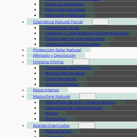
Esponjas Vegetales
Perfumes Naturales
Manicura y Pedicura
Cosmética Natural Facial
Cosmética Facial
Jabones y Limpiadores Faciales Naturales
Exfoliantes Faciales Naturales
Desmaquillantes Naturales
Protección Solar Natural
Afeitado y Depilación
Higiene Íntima
Compresas de Algodón
Bragas Menstruales
Copa Menstrual
Jabones Íntimos
Ropa Interior
Maquillaje Natural
Maquillaje de ojos y cejas ecológico
Maquillaje de Labios Natural
Rostro
Pintauñas
Aceites Esenciales
Para la Salud
Difusión