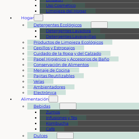
Uso Cosmético
Limpieza del Hogar
Hogar
Detergentes Ecológicos
Detergentes Lavadora
Detergentes Lavavajillas
Productos de Limpieza Ecológicos
Cepillos y Estropajos
Cuidado de la Ropa y del Calzado
Papel Higiénico y Accesorios de Baño
Conservación de Alimentos
Menaje de Cocina
Pajitas Reutilizables
Velas
Ambientadores
Electrónica
Alimentación
Bebidas
Zumos
Infusiones y Tés
Kombucha
Café
Dulces