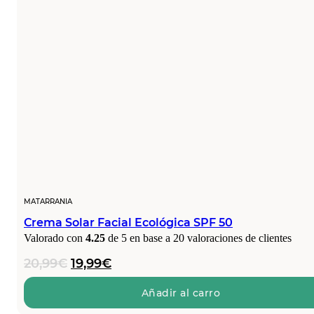
MATARRANIA
Crema Solar Facial Ecológica SPF 50
Valorado con
4.25
de 5 en base a
20
valoraciones de clientes
El
El
20,99
€
19,99
€
precio
precio
original
actual
Añadir al carro
era:
es: