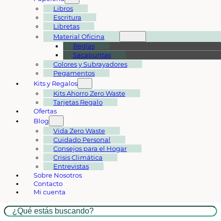
Libros
Escritura
Libretas
Material Oficina
Reglas
Sacapuntas
Colores y Subrayadores
Pegamentos
Kits y Regalos
Kits Ahorro Zero Waste
Tarjetas Regalo
Ofertas
Blog
Vida Zero Waste
Cuidado Personal
Consejos para el Hogar
Crisis Climática
Entrevistas
Sobre Nosotros
Contacto
Mi cuenta
Buscar