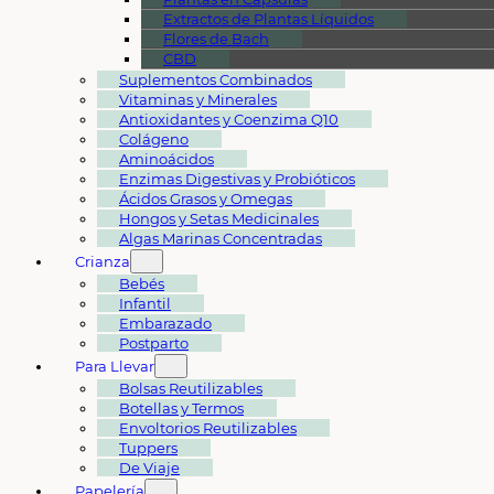
Extractos de Plantas Líquidos
Flores de Bach
CBD
Suplementos Combinados
Vitaminas y Minerales
Antioxidantes y Coenzima Q10
Colágeno
Aminoácidos
Enzimas Digestivas y Probióticos
Ácidos Grasos y Omegas
Hongos y Setas Medicinales
Algas Marinas Concentradas
Crianza
Bebés
Infantil
Embarazado
Postparto
Para Llevar
Bolsas Reutilizables
Botellas y Termos
Envoltorios Reutilizables
Tuppers
De Viaje
Papelería