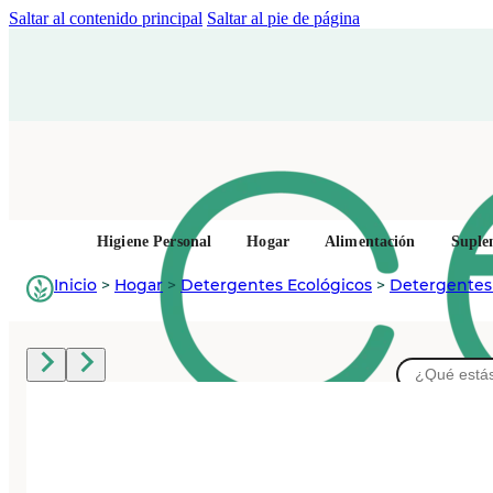
Saltar al contenido principal
Saltar al pie de página
Higiene Personal
Hogar
Alimentación
Suple
Inicio
>
Hogar
>
Detergentes Ecológicos
>
Detergentes
Buscar