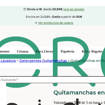
📦
Envío a 1€
desde
29,99€
solo en agosto
Envíos en 24/48h,
Gratis
a partir de
50€
🌞
Ver productos de verano
mentos
Crianza
Para Llevar
Papelería
Kits y Regalos
 Lavadora
>
Detergentes Quitamanchas
>
Quitamanchas en Ba
FER À CHEVAL
Quitamanchas en 
Valorado con
5.00
de 5 en base a