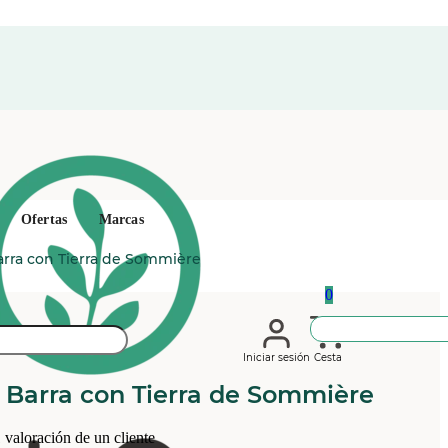
Ofertas
Marcas
rra con Tierra de Sommière
0
Iniciar sesión
Cesta
Barra con Tierra de Sommière
1
valoración de un cliente