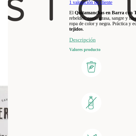
1
valoración de cliente
El
Quitamanchas en Barra con 
rebeldes, como grasa, sangre y hier
ropa de color y negra. Práctica y e
tejidos
.
Descripción
Valores producto