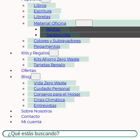
Libros
Escritura
Libretas
Material Oficina
Reglas
Sacapuntas
Colores y Subrayadores
Pegamentos
Kits y Regalos
Kits Ahorro Zero Waste
Tarjetas Regalo
Ofertas
Blog
Vida Zero Waste
Cuidado Personal
Consejos para el Hogar
Crisis Climática
Entrevistas
Sobre Nosotros
Contacto
Mi cuenta
Buscar