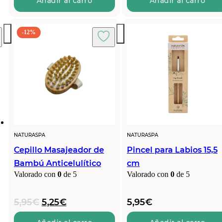
Añadir al carro
Añadir al carro
-12%
NATURASPA
NATURASPA
Cepillo Masajeador de
Pincel para Labios 15,5
Bambú Anticelulítico
cm
Valorado con
0
de 5
Valorado con
0
de 5
El
El
5,95
€
5,25
€
5,95
€
precio
precio