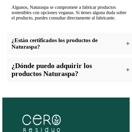
Algunos, Naturaspa se compromete a fabricar productos
sostenibles con opciones veganas. Si tienes alguna duda sobre
el producto, puedes consultar directamente al fabricante.
¿Están certificados los productos de
Naturaspa?
Sí, muchos de los productos de Naturaspa cuentan con
¿Dónde puedo adquirir los
certificaciones eco-friendly que garantizan su calidad y respeto
por el medio ambiente. Están certificadas por Ecocert Cosmos
productos Naturaspa?
Organic.
Los productos Naturaspa están disponibles en tiendas selectas y
en línea, incluyendo enlaces a través de la tienda online Cero
Residuo.