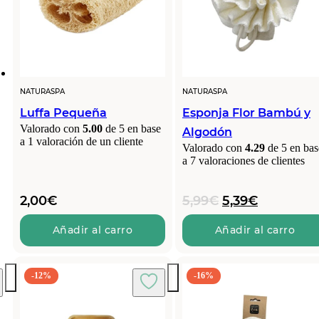
NATURASPA
NATURASPA
Luffa Pequeña
Esponja Flor Bambú y
Valorado con
5.00
de 5 en base
Algodón
a
1
valoración de un cliente
Valorado con
4.29
de 5 en bas
a
7
valoraciones de clientes
El
El
2,00
€
5,99
€
5,39
€
precio
precio
original
actual
Añadir al carro
Añadir al carro
era:
es:
5,99€.
5,39€.
-12%
-16%