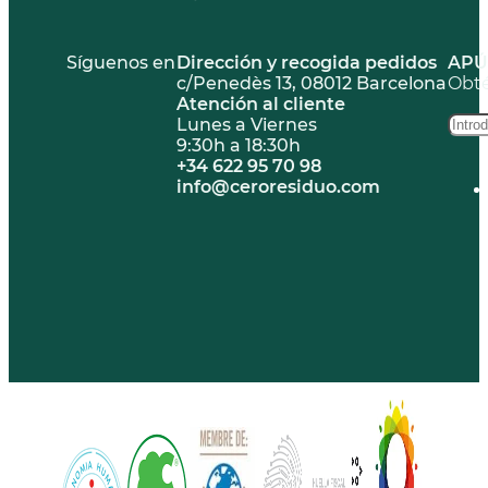
Síguenos en
Dirección y recogida pedidos
APÚ
c/Penedès 13, 08012 Barcelona
Obté
Atención al cliente
Lunes a Viernes
9:30h a 18:30h
+34 622 95 70 98
info@ceroresiduo.com