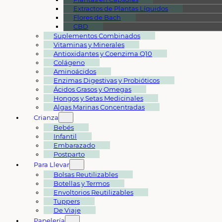
Extractos de Plantas Líquidos
Flores de Bach
CBD
Suplementos Combinados
Vitaminas y Minerales
Antioxidantes y Coenzima Q10
Colágeno
Aminoácidos
Enzimas Digestivas y Probióticos
Ácidos Grasos y Omegas
Hongos y Setas Medicinales
Algas Marinas Concentradas
Crianza
Bebés
Infantil
Embarazado
Postparto
Para Llevar
Bolsas Reutilizables
Botellas y Termos
Envoltorios Reutilizables
Tuppers
De Viaje
Papelería