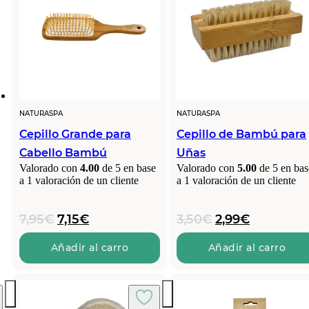
NATURASPA
NATURASPA
Cepillo Grande para
Cepillo de Bambú para
Cabello Bambú
Uñas
Valorado con
4.00
de 5 en base
Valorado con
5.00
de 5 en bas
a
1
valoración de un cliente
a
1
valoración de un cliente
El
El
El
El
7,95
€
7,15
€
3,50
€
2,99
€
precio
precio
precio
precio
original
actual
original
actual
Añadir al carro
Añadir al carro
era:
es:
era:
es:
7,95€.
7,15€.
3,50€.
2,99€.