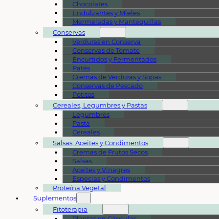
Chocolates
Endulzantes y Mieles
Mermeladas y Mantequillas
Conservas
Verduras en Conserva
Conservas de Tomate
Encurtidos y Fermentados
Patés
Cremas de Verduras y Sopas
Conservas de Pescado
Potitos
Cereales, Legumbres y Pastas
Legumbres
Pasta
Cereales
Salsas, Aceites y Condimentos
Cremas de Frutos Secos
Salsas
Aceites y Vinagres
Especias y Condimentos
Proteína Vegetal
Suplementos
Fitoterapia
Plantas en Cápsulas