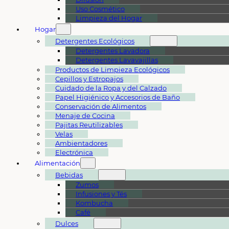
Uso Cosmético
Limpieza del Hogar
Hogar
Detergentes Ecológicos
Detergentes Lavadora
Detergentes Lavavajillas
Productos de Limpieza Ecológicos
Cepillos y Estropajos
Cuidado de la Ropa y del Calzado
Papel Higiénico y Accesorios de Baño
Conservación de Alimentos
Menaje de Cocina
Pajitas Reutilizables
Velas
Ambientadores
Electrónica
Alimentación
Bebidas
Zumos
Infusiones y Tés
Kombucha
Café
Dulces