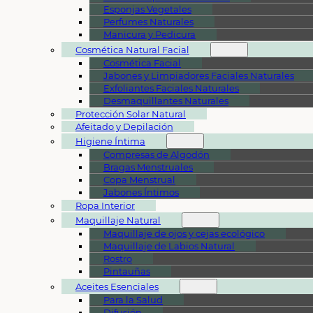
Esponjas Vegetales
Perfumes Naturales
Manicura y Pedicura
Cosmética Natural Facial
Cosmética Facial
Jabones y Limpiadores Faciales Naturales
Exfoliantes Faciales Naturales
Desmaquillantes Naturales
Protección Solar Natural
Afeitado y Depilación
Higiene Íntima
Compresas de Algodón
Bragas Menstruales
Copa Menstrual
Jabones Íntimos
Ropa Interior
Maquillaje Natural
Maquillaje de ojos y cejas ecológico
Maquillaje de Labios Natural
Rostro
Pintauñas
Aceites Esenciales
Para la Salud
Difusión