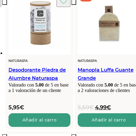
NATURASPA
NATURASPA
Desodorante Piedra de
Manopla Luffa Guante
Alumbre Naturaspa
Grande
Valorado con
5.00
de 5 en base
Valorado con
5.00
de 5 en bas
a
1
valoración de un cliente
a
2
valoraciones de clientes
El
El
5,95
€
5,50
€
4,99
€
precio
precio
original
actual
Añadir al carro
Añadir al carro
era:
es:
5,50€.
4,99€.