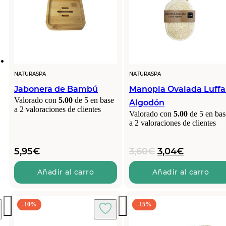
NATURASPA
NATURASPA
Jabonera de Bambú
Manopla Ovalada Luffa
Valorado con
5.00
de 5 en base
Algodón
a
2
valoraciones de clientes
Valorado con
5.00
de 5 en bas
a
2
valoraciones de clientes
El
El
5,95
€
3,60
€
3,04
€
precio
precio
original
actual
Añadir al carro
Añadir al carro
era:
es:
3,60€.
3,04€.
-10%
-15%