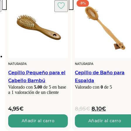
-9%
NATURASPA
NATURASPA
Cepillo Pequeño para el
Cepillo de Baño para
Cabello Bambú
Espalda
Valorado con
5.00
de 5 en base
Valorado con
0
de 5
a
1
valoración de un cliente
El
El
4,95
€
8,95
€
8,10
€
precio
precio
original
actual
Añadir al carro
Añadir al carro
era:
es: