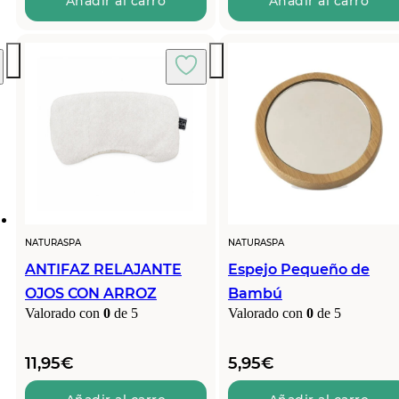
original
actual
Añadir al carro
Añadir al carro
era:
es:
5,95€.
5,25€.
NATURASPA
NATURASPA
ANTIFAZ RELAJANTE
Espejo Pequeño de
OJOS CON ARROZ
Bambú
Valorado con
0
de 5
Valorado con
0
de 5
11,95
€
5,95
€