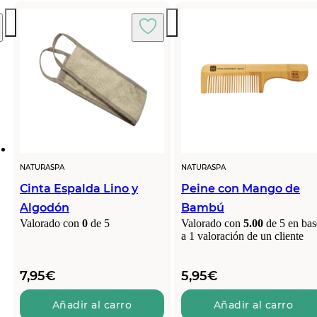
8,95€.
8,10€.
NATURASPA
NATURASPA
Cinta Espalda Lino y
Peine con Mango de
Algodón
Bambú
Valorado con
0
de 5
Valorado con
5.00
de 5 en bas
a
1
valoración de un cliente
7,95
€
5,95
€
Añadir al carro
Añadir al carro