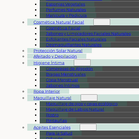
Esponjas Vegetales
Perfumes Naturales
Manicura y Pedicura
Cosmética Natural Facial
Cosmética Facial
Jabones y Limpiadores Faciales Naturales
Exfoliantes Faciales Naturales
Desmaquillantes Naturales
Protección Solar Natural
Afeitado y Depilación
Higiene Íntima
Compresas de Algodón
Bragas Menstruales
Copa Menstrual
Jabones Íntimos
Ropa Interior
Maquillaje Natural
Maquillaje de ojos y cejas ecológico
Maquillaje de Labios Natural
Rostro
Pintauñas
Aceites Esenciales
Para la Salud
Difusión