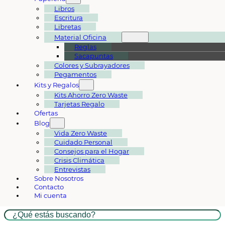
Libros
Escritura
Libretas
Material Oficina
Reglas
Sacapuntas
Colores y Subrayadores
Pegamentos
Kits y Regalos
Kits Ahorro Zero Waste
Tarjetas Regalo
Ofertas
Blog
Vida Zero Waste
Cuidado Personal
Consejos para el Hogar
Crisis Climática
Entrevistas
Sobre Nosotros
Contacto
Mi cuenta
Buscar