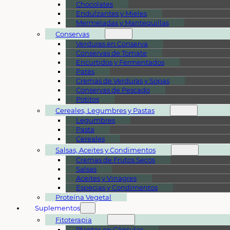
Chocolates
Endulzantes y Mieles
Mermeladas y Mantequillas
Conservas
Verduras en Conserva
Conservas de Tomate
Encurtidos y Fermentados
Patés
Cremas de Verduras y Sopas
Conservas de Pescado
Potitos
Cereales, Legumbres y Pastas
Legumbres
Pasta
Cereales
Salsas, Aceites y Condimentos
Cremas de Frutos Secos
Salsas
Aceites y Vinagres
Especias y Condimentos
Proteína Vegetal
Suplementos
Fitoterapia
Plantas en Cápsulas