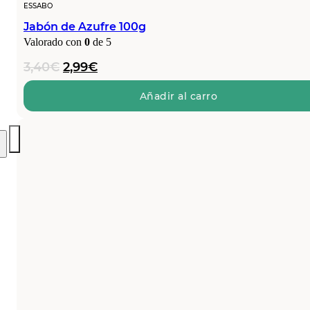
ESSABO
Jabón de Azufre 100g
Valorado con
0
de 5
El
El
3,40
€
2,99
€
precio
precio
original
actual
Añadir al carro
era:
es:
3,40€.
2,99€.