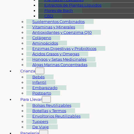
Extractos de Plantas Líquidos
Flores de Bach
CBD
Suplementos Combinados
Vitaminas y Minerales
Antioxidantes y Coenzima Q10
Colágeno
Aminoácidos
Enzimas Digestivas y Probióticos
Ácidos Grasos y Omegas
Hongos y Setas Medicinales
Algas Marinas Concentradas
Crianza
Bebés
Infantil
Embarazado
Postparto
Para Llevar
Bolsas Reutilizables
Botellas y Termos
Envoltorios Reutilizables
Tuppers
De Viaje
Papelería