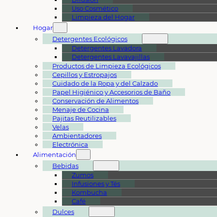
Uso Cosmético
Limpieza del Hogar
Hogar
Detergentes Ecológicos
Detergentes Lavadora
Detergentes Lavavajillas
Productos de Limpieza Ecológicos
Cepillos y Estropajos
Cuidado de la Ropa y del Calzado
Papel Higiénico y Accesorios de Baño
Conservación de Alimentos
Menaje de Cocina
Pajitas Reutilizables
Velas
Ambientadores
Electrónica
Alimentación
Bebidas
Zumos
Infusiones y Tés
Kombucha
Café
Dulces