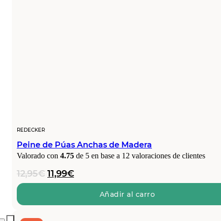
REDECKER
Peine de Púas Anchas de Madera
Valorado con
4.75
de 5 en base a
12
valoraciones de clientes
El
El
12,95
€
11,99
€
precio
precio
original
actual
Añadir al carro
era:
es:
12,95€.
11,99€.