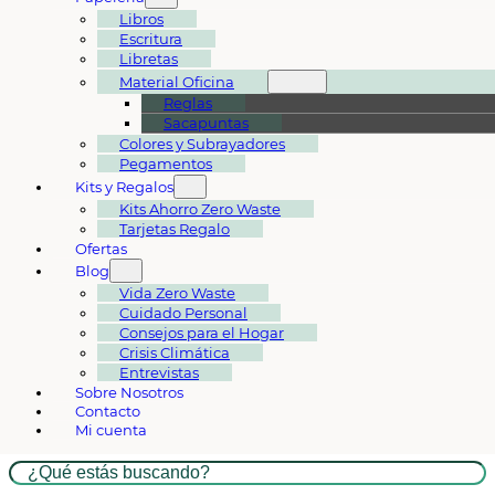
Libros
Escritura
Libretas
Material Oficina
Reglas
Sacapuntas
Colores y Subrayadores
Pegamentos
Kits y Regalos
Kits Ahorro Zero Waste
Tarjetas Regalo
Ofertas
Blog
Vida Zero Waste
Cuidado Personal
Consejos para el Hogar
Crisis Climática
Entrevistas
Sobre Nosotros
Contacto
Mi cuenta
Buscar