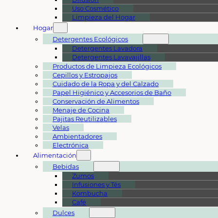
Uso Cosmético
Limpieza del Hogar
Hogar
Detergentes Ecológicos
Detergentes Lavadora
Detergentes Lavavajillas
Productos de Limpieza Ecológicos
Cepillos y Estropajos
Cuidado de la Ropa y del Calzado
Papel Higiénico y Accesorios de Baño
Conservación de Alimentos
Menaje de Cocina
Pajitas Reutilizables
Velas
Ambientadores
Electrónica
Alimentación
Bebidas
Zumos
Infusiones y Tés
Kombucha
Café
Dulces