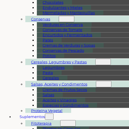
Chocolates
Endulzantes y Mieles
Mermeladas y Mantequillas
Conservas
Verduras en Conserva
Conservas de Tomate
Encurtidos y Fermentados
Patés
Cremas de Verduras y Sopas
Conservas de Pescado
Potitos
Cereales, Legumbres y Pastas
Legumbres
Pasta
Cereales
Salsas, Aceites y Condimentos
Cremas de Frutos Secos
Salsas
Aceites y Vinagres
Especias y Condimentos
Proteína Vegetal
Suplementos
Fitoterapia
Plantas en Cápsulas