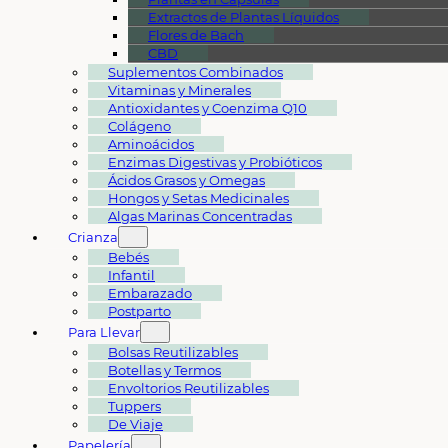
Extractos de Plantas Líquidos
Flores de Bach
CBD
Suplementos Combinados
Vitaminas y Minerales
Antioxidantes y Coenzima Q10
Colágeno
Aminoácidos
Enzimas Digestivas y Probióticos
Ácidos Grasos y Omegas
Hongos y Setas Medicinales
Algas Marinas Concentradas
Crianza
Bebés
Infantil
Embarazado
Postparto
Para Llevar
Bolsas Reutilizables
Botellas y Termos
Envoltorios Reutilizables
Tuppers
De Viaje
Papelería