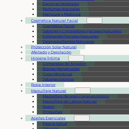
Esponjas Vegetales
Perfumes Naturales
Manicura y Pedicura
Cosmética Natural Facial
Cosmética Facial
Jabones y Limpiadores Faciales Naturales
Exfoliantes Faciales Naturales
Desmaquillantes Naturales
Protección Solar Natural
Afeitado y Depilación
Higiene Íntima
Compresas de Algodón
Bragas Menstruales
Copa Menstrual
Jabones Íntimos
Ropa Interior
Maquillaje Natural
Maquillaje de ojos y cejas ecológico
Maquillaje de Labios Natural
Rostro
Pintauñas
Aceites Esenciales
Para la Salud
Difusión