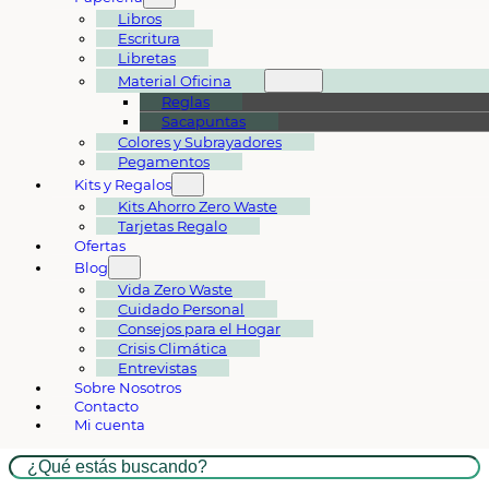
Libros
Escritura
Libretas
Material Oficina
Reglas
Sacapuntas
Colores y Subrayadores
Pegamentos
Kits y Regalos
Kits Ahorro Zero Waste
Tarjetas Regalo
Ofertas
Blog
Vida Zero Waste
Cuidado Personal
Consejos para el Hogar
Crisis Climática
Entrevistas
Sobre Nosotros
Contacto
Mi cuenta
Buscar