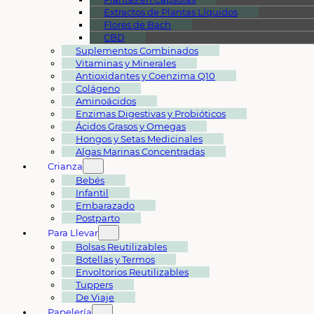
Extractos de Plantas Líquidos
Flores de Bach
CBD
Suplementos Combinados
Vitaminas y Minerales
Antioxidantes y Coenzima Q10
Colágeno
Aminoácidos
Enzimas Digestivas y Probióticos
Ácidos Grasos y Omegas
Hongos y Setas Medicinales
Algas Marinas Concentradas
Crianza
Bebés
Infantil
Embarazado
Postparto
Para Llevar
Bolsas Reutilizables
Botellas y Termos
Envoltorios Reutilizables
Tuppers
De Viaje
Papelería