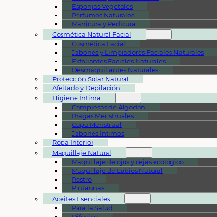
Esponjas Vegetales
Perfumes Naturales
Manicura y Pedicura
Cosmética Natural Facial
Cosmética Facial
Jabones y Limpiadores Faciales Naturales
Exfoliantes Faciales Naturales
Desmaquillantes Naturales
Protección Solar Natural
Afeitado y Depilación
Higiene Íntima
Compresas de Algodón
Bragas Menstruales
Copa Menstrual
Jabones Íntimos
Ropa Interior
Maquillaje Natural
Maquillaje de ojos y cejas ecológico
Maquillaje de Labios Natural
Rostro
Pintauñas
Aceites Esenciales
Para la Salud
Difusión