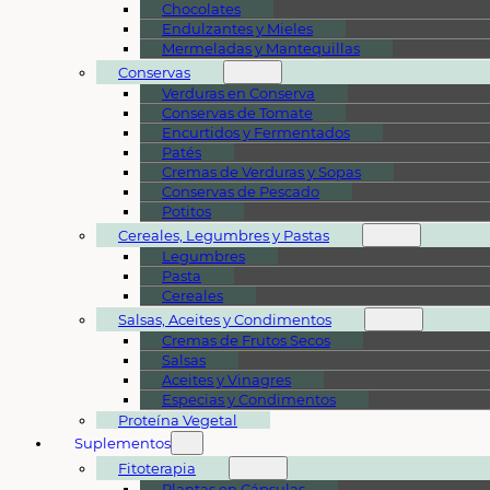
Chocolates
Endulzantes y Mieles
Mermeladas y Mantequillas
Conservas
Verduras en Conserva
Conservas de Tomate
Encurtidos y Fermentados
Patés
Cremas de Verduras y Sopas
Conservas de Pescado
Potitos
Cereales, Legumbres y Pastas
Legumbres
Pasta
Cereales
Salsas, Aceites y Condimentos
Cremas de Frutos Secos
Salsas
Aceites y Vinagres
Especias y Condimentos
Proteína Vegetal
Suplementos
Fitoterapia
Plantas en Cápsulas