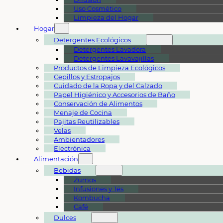
Uso Cosmético
Limpieza del Hogar
Hogar
Detergentes Ecológicos
Detergentes Lavadora
Detergentes Lavavajillas
Productos de Limpieza Ecológicos
Cepillos y Estropajos
Cuidado de la Ropa y del Calzado
Papel Higiénico y Accesorios de Baño
Conservación de Alimentos
Menaje de Cocina
Pajitas Reutilizables
Velas
Ambientadores
Electrónica
Alimentación
Bebidas
Zumos
Infusiones y Tés
Kombucha
Café
Dulces