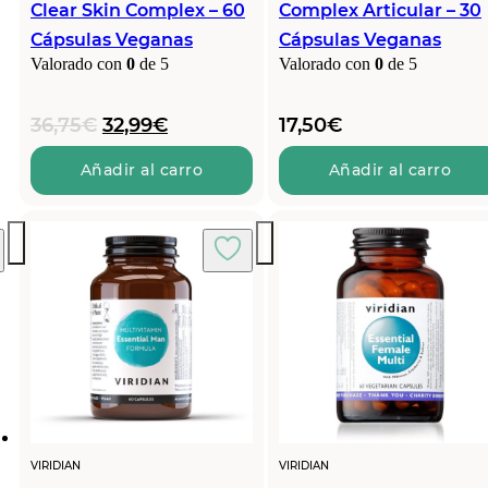
Clear Skin Complex – 60
Complex Articular – 30
Cápsulas Veganas
Cápsulas Veganas
Valorado con
0
de 5
Valorado con
0
de 5
El
El
36,75
€
32,99
€
17,50
€
precio
precio
original
actual
Añadir al carro
Añadir al carro
era:
es:
36,75€.
32,99€.
VIRIDIAN
VIRIDIAN