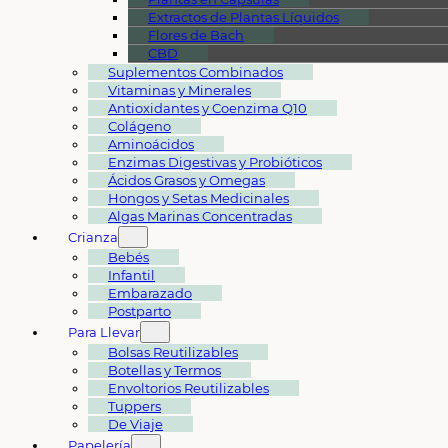
Extractos de Plantas Líquidos
Flores de Bach
CBD
Suplementos Combinados
Vitaminas y Minerales
Antioxidantes y Coenzima Q10
Colágeno
Aminoácidos
Enzimas Digestivas y Probióticos
Ácidos Grasos y Omegas
Hongos y Setas Medicinales
Algas Marinas Concentradas
Crianza
Bebés
Infantil
Embarazado
Postparto
Para Llevar
Bolsas Reutilizables
Botellas y Termos
Envoltorios Reutilizables
Tuppers
De Viaje
Papelería