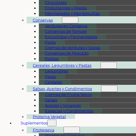
Chocolates
Endulzantes y Mieles
Mermeladas y Mantequillas
Conservas
Verduras en Conserva
Conservas de Tomate
Encurtidos y Fermentados
Patés
Cremas de Verduras y Sopas
Conservas de Pescado
Potitos
Cereales, Legumbres y Pastas
Legumbres
Pasta
Cereales
Salsas, Aceites y Condimentos
Cremas de Frutos Secos
Salsas
Aceites y Vinagres
Especias y Condimentos
Proteína Vegetal
Suplementos
Fitoterapia
Plantas en Cápsulas