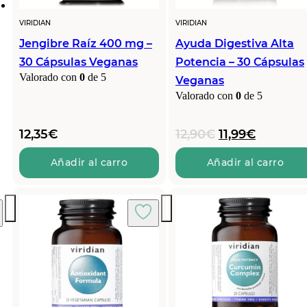
VIRIDIAN
VIRIDIAN
Jengibre Raíz 400 mg –
Ayuda Digestiva Alta
30 Cápsulas Veganas
Potencia – 30 Cápsulas
Valorado con
0
de 5
Veganas
Valorado con
0
de 5
El
El
12,35
€
12,90
€
11,99
€
precio
precio
original
actual
Añadir al carro
Añadir al carro
era:
es:
12,90€.
11,99€.