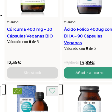
VIRIDIAN
VIRIDIAN
Cúrcuma 400 mg – 30
Ácido Fólico 400ug co
Cápsulas Veganas BIO
DHA – 90 Cápsulas
Valorado con
0
de 5
Veganas
Valorado con
0
de 5
El
El
12,35
€
17,85
€
14,99
€
precio
precio
original
actual
Sin stock
Añadir al carro
era:
es:
17,85€.
14,99€.