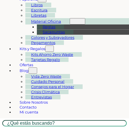
Libros
Escritura
Libretas
Material Oficina
Reglas
Sacapuntas
Colores y Subrayadores
Pegamentos
Kits y Regalos
Kits Ahorro Zero Waste
Tarjetas Regalo
Ofertas
Blog
Vida Zero Waste
Cuidado Personal
Consejos para el Hogar
Crisis Climática
Entrevistas
Sobre Nosotros
Contacto
Mi cuenta
Buscar