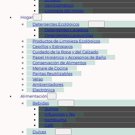
Uso Cosmético
Limpieza del Hogar
Hogar
Detergentes Ecológicos
Detergentes Lavadora
Detergentes Lavavajillas
Productos de Limpieza Ecológicos
Cepillos y Estropajos
Cuidado de la Ropa y del Calzado
Papel Higiénico y Accesorios de Baño
Conservación de Alimentos
Menaje de Cocina
Pajitas Reutilizables
Velas
Ambientadores
Electrónica
Alimentación
Bebidas
Zumos
Infusiones y Tés
Kombucha
Café
Dulces