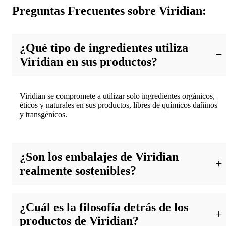
Preguntas Frecuentes sobre Viridian:
¿Qué tipo de ingredientes utiliza
Viridian en sus productos?
Viridian se compromete a utilizar solo ingredientes orgánicos,
éticos y naturales en sus productos, libres de químicos dañinos
y transgénicos.
¿Son los embalajes de Viridian
realmente sostenibles?
Sí, Viridian se esfuerza por utilizar materiales de embalaje
¿Cuál es la filosofía detrás de los
sostenibles y reciclables para minimizar su impacto en el medio
ambiente.
productos de Viridian?