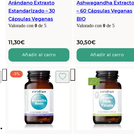
Arándano Extraxto
Ashwagandha Extract
Estandarizado – 30
– 60 Cápsulas Veganas
Cápsulas Veganas
BIO
Valorado con
0
de 5
Valorado con
0
de 5
11,30
€
30,50
€
Añadir al carro
Añadir al carro
-5%