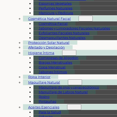
Esponjas Vegetales
Perfumes Naturales
Manicura y Pedicura
Cosmética Natural Facial
Cosmética Facial
Jabones y Limpiadores Faciales Naturales
Exfoliantes Faciales Naturales
Desmaquillantes Naturales
Protección Solar Natural
Afeitado y Depilación
Higiene Íntima
Compresas de Algodón
Bragas Menstruales
Copa Menstrual
Jabones Íntimos
Ropa Interior
Maquillaje Natural
Maquillaje de ojos y cejas ecológico
Maquillaje de Labios Natural
Rostro
Pintauñas
Aceites Esenciales
Para la Salud
Difusión