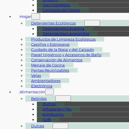
Uso Cosmético
Limpieza del Hogar
Hogar
Detergentes Ecológicos
Detergentes Lavadora
Detergentes Lavavajillas
Productos de Limpieza Ecológicos
Cepillos y Estropajos
Cuidado de la Ropa y del Calzado
Papel Higiénico y Accesorios de Baño
Conservación de Alimentos
Menaje de Cocina
Pajitas Reutilizables
Velas
Ambientadores
Electrónica
Alimentación
Bebidas
Zumos
Infusiones y Tés
Kombucha
Café
Dulces