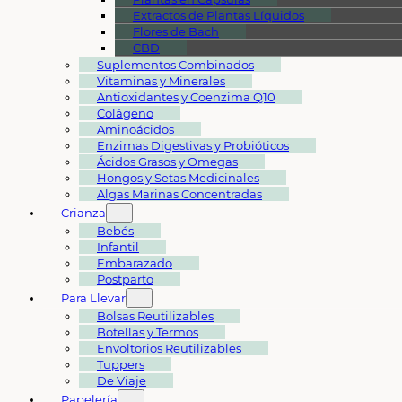
Extractos de Plantas Líquidos
Flores de Bach
CBD
Suplementos Combinados
Vitaminas y Minerales
Antioxidantes y Coenzima Q10
Colágeno
Aminoácidos
Enzimas Digestivas y Probióticos
Ácidos Grasos y Omegas
Hongos y Setas Medicinales
Algas Marinas Concentradas
Crianza
Bebés
Infantil
Embarazado
Postparto
Para Llevar
Bolsas Reutilizables
Botellas y Termos
Envoltorios Reutilizables
Tuppers
De Viaje
Papelería