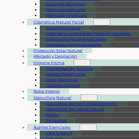
Esponjas Vegetales
Perfumes Naturales
Manicura y Pedicura
Cosmética Natural Facial
Cosmética Facial
Jabones y Limpiadores Faciales Naturales
Exfoliantes Faciales Naturales
Desmaquillantes Naturales
Protección Solar Natural
Afeitado y Depilación
Higiene Íntima
Compresas de Algodón
Bragas Menstruales
Copa Menstrual
Jabones Íntimos
Ropa Interior
Maquillaje Natural
Maquillaje de ojos y cejas ecológico
Maquillaje de Labios Natural
Rostro
Pintauñas
Aceites Esenciales
Para la Salud
Difusión