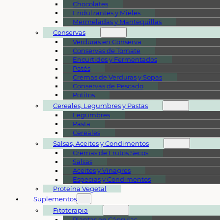
Chocolates
Endulzantes y Mieles
Mermeladas y Mantequillas
Conservas
Verduras en Conserva
Conservas de Tomate
Encurtidos y Fermentados
Patés
Cremas de Verduras y Sopas
Conservas de Pescado
Potitos
Cereales, Legumbres y Pastas
Legumbres
Pasta
Cereales
Salsas, Aceites y Condimentos
Cremas de Frutos Secos
Salsas
Aceites y Vinagres
Especias y Condimentos
Proteína Vegetal
Suplementos
Fitoterapia
Plantas en Cápsulas