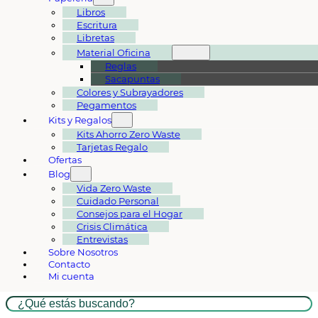
Libros
Escritura
Libretas
Material Oficina
Reglas
Sacapuntas
Colores y Subrayadores
Pegamentos
Kits y Regalos
Kits Ahorro Zero Waste
Tarjetas Regalo
Ofertas
Blog
Vida Zero Waste
Cuidado Personal
Consejos para el Hogar
Crisis Climática
Entrevistas
Sobre Nosotros
Contacto
Mi cuenta
Buscar