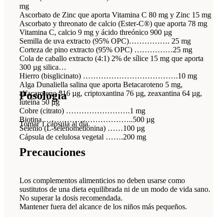
mg
Ascorbato de Zinc que aporta Vitamina C 80 mg y Zinc 15 mg
Ascorbato y threonato de calcio (Ester-C®) que aporta 78 mg
Vitamina C, calcio 9 mg y ácido threónico 900 µg
Semilla de uva extracto (95% OPC)……………. 25 mg
Corteza de pino extracto (95% OPC) ……………25 mg
Cola de caballo extracto (4:1) 2% de sílice 15 mg que aporta
300 µg silica
Hierro (bisglicinato) ……………………………….10 mg
Alga Dunaliella salina que aporta Betacaroteno 5 mg,
Posología
alfacaroteno 316 µg, criptoxantina 76 µg, zeaxantina 64 µg,
luteína 50 µg
Cobre (citrato) …………………….1 mg
Biotina ……………………………..500 µg
Tomar 1 cápsula al día.
Selenio (L-selenometionina) ……100 µg
Cápsula de celulosa vegetal …….200 mg
Precauciones
Los complementos alimenticios no deben usarse como
sustitutos de una dieta equilibrada ni de un modo de vida sano.
No superar la dosis recomendada.
Mantener fuera del alcance de los niños más pequeños.