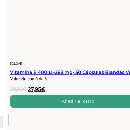
SOLGAR
Vitamina E 400iu -268 mg- 50 Cápsulas Blandas 
Valorado con
0
de 5
El
El
29,16
€
27,95
€
precio
precio
original
actual
Añadir al carro
era:
es:
29,16€.
27,95€.