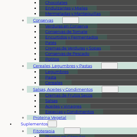
Chocolates
Endulzantes y Mieles
Mermeladas y Mantequillas
Conservas
Verduras en Conserva
Conservas de Tomate
Encurtidos y Fermentados
Patés
Cremas de Verduras y Sopas
Conservas de Pescado
Potitos
Cereales, Legumbres y Pastas
Legumbres
Pasta
Cereales
Salsas, Aceites y Condimentos
Cremas de Frutos Secos
Salsas
Aceites y Vinagres
Especias y Condimentos
Proteína Vegetal
Suplementos
Fitoterapia
Plantas en Cápsulas