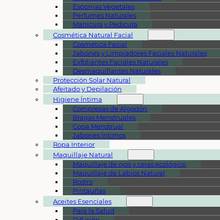
Esponjas Vegetales
Perfumes Naturales
Manicura y Pedicura
Cosmética Natural Facial
Cosmética Facial
Jabones y Limpiadores Faciales Naturales
Exfoliantes Faciales Naturales
Desmaquillantes Naturales
Protección Solar Natural
Afeitado y Depilación
Higiene Íntima
Compresas de Algodón
Bragas Menstruales
Copa Menstrual
Jabones Íntimos
Ropa Interior
Maquillaje Natural
Maquillaje de ojos y cejas ecológico
Maquillaje de Labios Natural
Rostro
Pintauñas
Aceites Esenciales
Para la Salud
Difusión