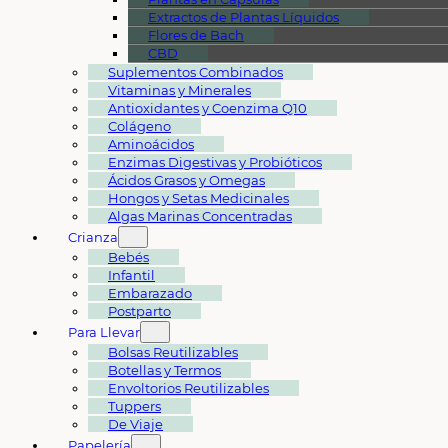
Extractos de Plantas Líquidos
Flores de Bach
CBD
Suplementos Combinados
Vitaminas y Minerales
Antioxidantes y Coenzima Q10
Colágeno
Aminoácidos
Enzimas Digestivas y Probióticos
Ácidos Grasos y Omegas
Hongos y Setas Medicinales
Algas Marinas Concentradas
Crianza
Bebés
Infantil
Embarazado
Postparto
Para Llevar
Bolsas Reutilizables
Botellas y Termos
Envoltorios Reutilizables
Tuppers
De Viaje
Papelería