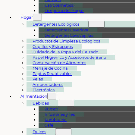
Uso Cosmético
Limpieza del Hogar
Hogar
Detergentes Ecológicos
Detergentes Lavadora
Detergentes Lavavajillas
Productos de Limpieza Ecológicos
Cepillos y Estropajos
Cuidado de la Ropa y del Calzado
Papel Higiénico y Accesorios de Baño
Conservación de Alimentos
Menaje de Cocina
Pajitas Reutilizables
Velas
Ambientadores
Electrónica
Alimentación
Bebidas
Zumos
Infusiones y Tés
Kombucha
Café
Dulces