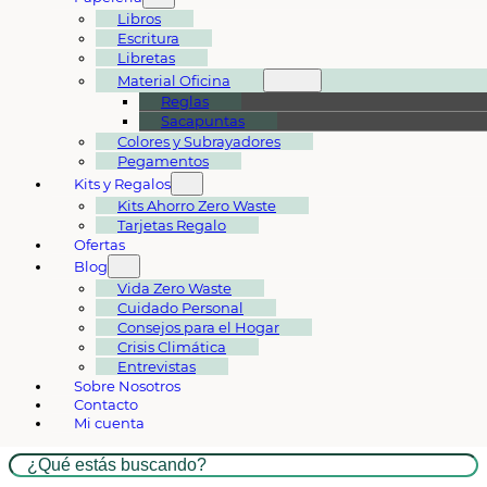
Libros
Escritura
Libretas
Material Oficina
Reglas
Sacapuntas
Colores y Subrayadores
Pegamentos
Kits y Regalos
Kits Ahorro Zero Waste
Tarjetas Regalo
Ofertas
Blog
Vida Zero Waste
Cuidado Personal
Consejos para el Hogar
Crisis Climática
Entrevistas
Sobre Nosotros
Contacto
Mi cuenta
Buscar