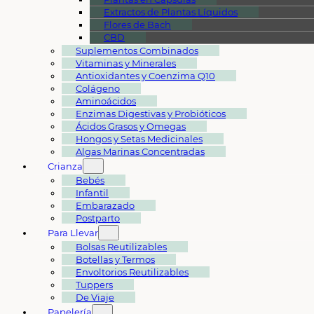
Extractos de Plantas Líquidos
Flores de Bach
CBD
Suplementos Combinados
Vitaminas y Minerales
Antioxidantes y Coenzima Q10
Colágeno
Aminoácidos
Enzimas Digestivas y Probióticos
Ácidos Grasos y Omegas
Hongos y Setas Medicinales
Algas Marinas Concentradas
Crianza
Bebés
Infantil
Embarazado
Postparto
Para Llevar
Bolsas Reutilizables
Botellas y Termos
Envoltorios Reutilizables
Tuppers
De Viaje
Papelería