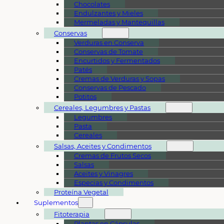
Chocolates
Endulzantes y Mieles
Mermeladas y Mantequillas
Conservas
Verduras en Conserva
Conservas de Tomate
Encurtidos y Fermentados
Patés
Cremas de Verduras y Sopas
Conservas de Pescado
Potitos
Cereales, Legumbres y Pastas
Legumbres
Pasta
Cereales
Salsas, Aceites y Condimentos
Cremas de Frutos Secos
Salsas
Aceites y Vinagres
Especias y Condimentos
Proteína Vegetal
Suplementos
Fitoterapia
Plantas en Cápsulas