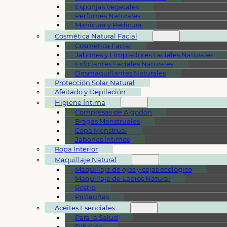
Esponjas Vegetales
Perfumes Naturales
Manicura y Pedicura
Cosmética Natural Facial
Cosmética Facial
Jabones y Limpiadores Faciales Naturales
Exfoliantes Faciales Naturales
Desmaquillantes Naturales
Protección Solar Natural
Afeitado y Depilación
Higiene Íntima
Compresas de Algodón
Bragas Menstruales
Copa Menstrual
Jabones Íntimos
Ropa Interior
Maquillaje Natural
Maquillaje de ojos y cejas ecológico
Maquillaje de Labios Natural
Rostro
Pintauñas
Aceites Esenciales
Para la Salud
Difusión