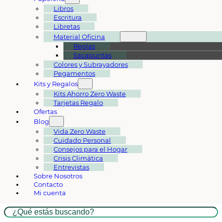
Libros
Escritura
Libretas
Material Oficina
Reglas
Sacapuntas
Colores y Subrayadores
Pegamentos
Kits y Regalos
Kits Ahorro Zero Waste
Tarjetas Regalo
Ofertas
Blog
Vida Zero Waste
Cuidado Personal
Consejos para el Hogar
Crisis Climática
Entrevistas
Sobre Nosotros
Contacto
Mi cuenta
Buscar