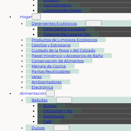
Uso Cosmético
Limpieza del Hogar
Hogar
Detergentes Ecológicos
Detergentes Lavadora
Detergentes Lavavajillas
Productos de Limpieza Ecológicos
Cepillos y Estropajos
Cuidado de la Ropa y del Calzado
Papel Higiénico y Accesorios de Baño
Conservación de Alimentos
Menaje de Cocina
Pajitas Reutilizables
Velas
Ambientadores
Electrónica
Alimentación
Bebidas
Zumos
Infusiones y Tés
Kombucha
Café
Dulces