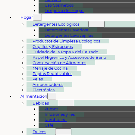
Uso Cosmético
Limpieza del Hogar
Hogar
Detergentes Ecológicos
Detergentes Lavadora
Detergentes Lavavajillas
Productos de Limpieza Ecológicos
Cepillos y Estropajos
Cuidado de la Ropa y del Calzado
Papel Higiénico y Accesorios de Baño
Conservación de Alimentos
Menaje de Cocina
Pajitas Reutilizables
Velas
Ambientadores
Electrónica
Alimentación
Bebidas
Zumos
Infusiones y Tés
Kombucha
Café
Dulces