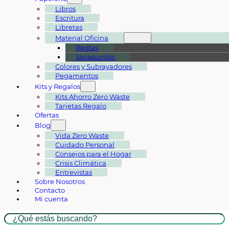
Libros
Escritura
Libretas
Material Oficina
Reglas
Sacapuntas
Colores y Subrayadores
Pegamentos
Kits y Regalos
Kits Ahorro Zero Waste
Tarjetas Regalo
Ofertas
Blog
Vida Zero Waste
Cuidado Personal
Consejos para el Hogar
Crisis Climática
Entrevistas
Sobre Nosotros
Contacto
Mi cuenta
Buscar