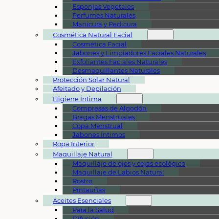
Esponjas Vegetales
Perfumes Naturales
Manicura y Pedicura
Cosmética Natural Facial
Cosmética Facial
Jabones y Limpiadores Faciales Naturales
Exfoliantes Faciales Naturales
Desmaquillantes Naturales
Protección Solar Natural
Afeitado y Depilación
Higiene Íntima
Compresas de Algodón
Bragas Menstruales
Copa Menstrual
Jabones Íntimos
Ropa Interior
Maquillaje Natural
Maquillaje de ojos y cejas ecológico
Maquillaje de Labios Natural
Rostro
Pintauñas
Aceites Esenciales
Para la Salud
Difusión