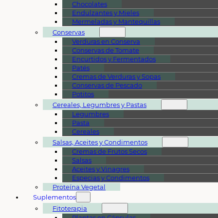
Chocolates
Endulzantes y Mieles
Mermeladas y Mantequillas
Conservas
Verduras en Conserva
Conservas de Tomate
Encurtidos y Fermentados
Patés
Cremas de Verduras y Sopas
Conservas de Pescado
Potitos
Cereales, Legumbres y Pastas
Legumbres
Pasta
Cereales
Salsas, Aceites y Condimentos
Cremas de Frutos Secos
Salsas
Aceites y Vinagres
Especias y Condimentos
Proteína Vegetal
Suplementos
Fitoterapia
Plantas en Cápsulas