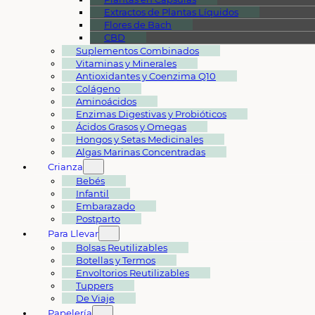
Extractos de Plantas Líquidos
Flores de Bach
CBD
Suplementos Combinados
Vitaminas y Minerales
Antioxidantes y Coenzima Q10
Colágeno
Aminoácidos
Enzimas Digestivas y Probióticos
Ácidos Grasos y Omegas
Hongos y Setas Medicinales
Algas Marinas Concentradas
Crianza
Bebés
Infantil
Embarazado
Postparto
Para Llevar
Bolsas Reutilizables
Botellas y Termos
Envoltorios Reutilizables
Tuppers
De Viaje
Papelería