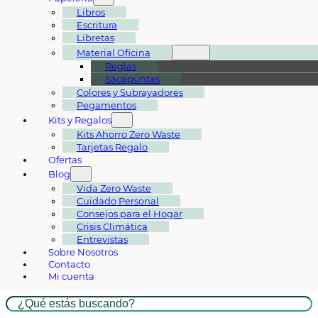
Libros
Escritura
Libretas
Material Oficina
Reglas
Sacapuntas
Colores y Subrayadores
Pegamentos
Kits y Regalos
Kits Ahorro Zero Waste
Tarjetas Regalo
Ofertas
Blog
Vida Zero Waste
Cuidado Personal
Consejos para el Hogar
Crisis Climática
Entrevistas
Sobre Nosotros
Contacto
Mi cuenta
Buscar