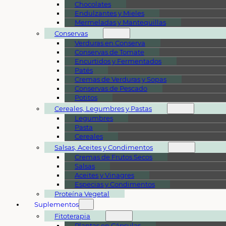
Chocolates
Endulzantes y Mieles
Mermeladas y Mantequillas
Conservas
Verduras en Conserva
Conservas de Tomate
Encurtidos y Fermentados
Patés
Cremas de Verduras y Sopas
Conservas de Pescado
Potitos
Cereales, Legumbres y Pastas
Legumbres
Pasta
Cereales
Salsas, Aceites y Condimentos
Cremas de Frutos Secos
Salsas
Aceites y Vinagres
Especias y Condimentos
Proteína Vegetal
Suplementos
Fitoterapia
Plantas en Cápsulas