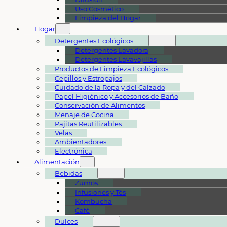
Uso Cosmético
Limpieza del Hogar
Hogar
Detergentes Ecológicos
Detergentes Lavadora
Detergentes Lavavajillas
Productos de Limpieza Ecológicos
Cepillos y Estropajos
Cuidado de la Ropa y del Calzado
Papel Higiénico y Accesorios de Baño
Conservación de Alimentos
Menaje de Cocina
Pajitas Reutilizables
Velas
Ambientadores
Electrónica
Alimentación
Bebidas
Zumos
Infusiones y Tés
Kombucha
Café
Dulces