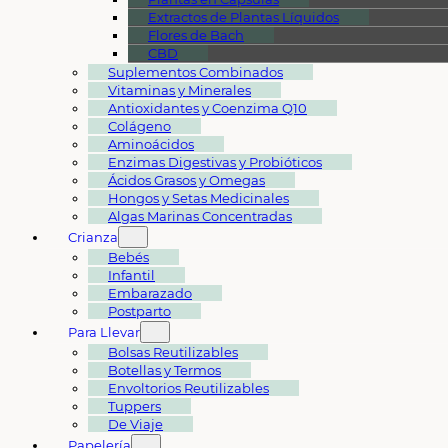
Extractos de Plantas Líquidos
Flores de Bach
CBD
Suplementos Combinados
Vitaminas y Minerales
Antioxidantes y Coenzima Q10
Colágeno
Aminoácidos
Enzimas Digestivas y Probióticos
Ácidos Grasos y Omegas
Hongos y Setas Medicinales
Algas Marinas Concentradas
Crianza
Bebés
Infantil
Embarazado
Postparto
Para Llevar
Bolsas Reutilizables
Botellas y Termos
Envoltorios Reutilizables
Tuppers
De Viaje
Papelería