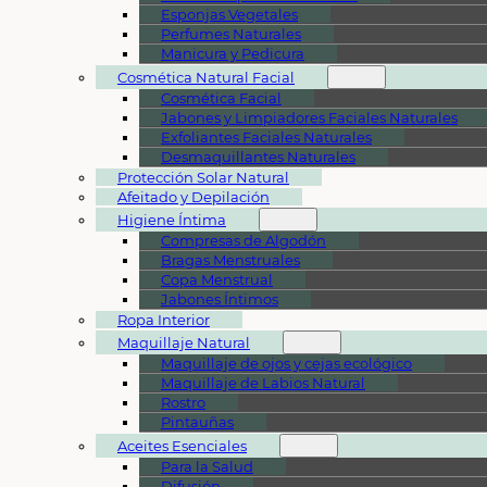
Esponjas Vegetales
Perfumes Naturales
Manicura y Pedicura
Cosmética Natural Facial
Cosmética Facial
Jabones y Limpiadores Faciales Naturales
Exfoliantes Faciales Naturales
Desmaquillantes Naturales
Protección Solar Natural
Afeitado y Depilación
Higiene Íntima
Compresas de Algodón
Bragas Menstruales
Copa Menstrual
Jabones Íntimos
Ropa Interior
Maquillaje Natural
Maquillaje de ojos y cejas ecológico
Maquillaje de Labios Natural
Rostro
Pintauñas
Aceites Esenciales
Para la Salud
Difusión