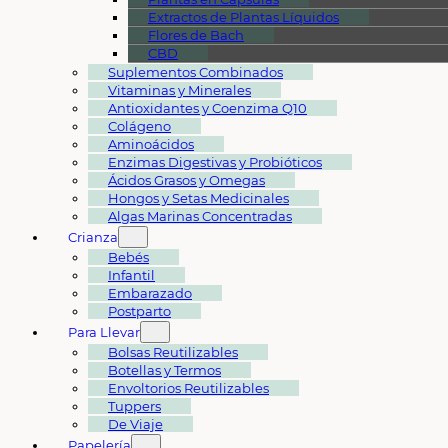
Extractos de Plantas Líquidos
Flores de Bach
CBD
Suplementos Combinados
Vitaminas y Minerales
Antioxidantes y Coenzima Q10
Colágeno
Aminoácidos
Enzimas Digestivas y Probióticos
Ácidos Grasos y Omegas
Hongos y Setas Medicinales
Algas Marinas Concentradas
Crianza
Bebés
Infantil
Embarazado
Postparto
Para Llevar
Bolsas Reutilizables
Botellas y Termos
Envoltorios Reutilizables
Tuppers
De Viaje
Papelería