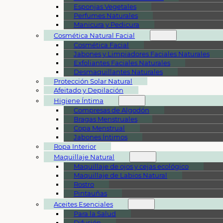
Esponjas Vegetales
Perfumes Naturales
Manicura y Pedicura
Cosmética Natural Facial
Cosmética Facial
Jabones y Limpiadores Faciales Naturales
Exfoliantes Faciales Naturales
Desmaquillantes Naturales
Protección Solar Natural
Afeitado y Depilación
Higiene Íntima
Compresas de Algodón
Bragas Menstruales
Copa Menstrual
Jabones Íntimos
Ropa Interior
Maquillaje Natural
Maquillaje de ojos y cejas ecológico
Maquillaje de Labios Natural
Rostro
Pintauñas
Aceites Esenciales
Para la Salud
Difusión