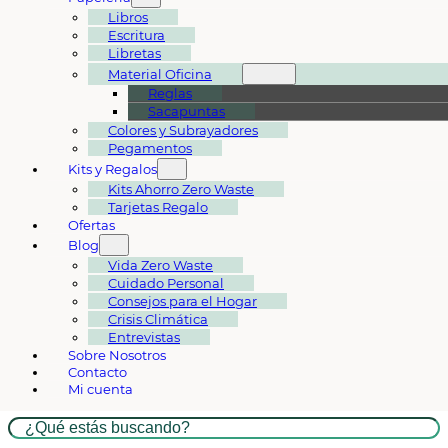
Libros
Escritura
Libretas
Material Oficina
Reglas
Sacapuntas
Colores y Subrayadores
Pegamentos
Kits y Regalos
Kits Ahorro Zero Waste
Tarjetas Regalo
Ofertas
Blog
Vida Zero Waste
Cuidado Personal
Consejos para el Hogar
Crisis Climática
Entrevistas
Sobre Nosotros
Contacto
Mi cuenta
Buscar