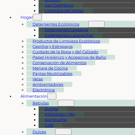
Uso Cosmético
Limpieza del Hogar
Hogar
Detergentes Ecológicos
Detergentes Lavadora
Detergentes Lavavajillas
Productos de Limpieza Ecológicos
Cepillos y Estropajos
Cuidado de la Ropa y del Calzado
Papel Higiénico y Accesorios de Baño
Conservación de Alimentos
Menaje de Cocina
Pajitas Reutilizables
Velas
Ambientadores
Electrónica
Alimentación
Bebidas
Zumos
Infusiones y Tés
Kombucha
Café
Dulces