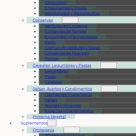
Chocolates
Endulzantes y Mieles
Mermeladas y Mantequillas
Conservas
Verduras en Conserva
Conservas de Tomate
Encurtidos y Fermentados
Patés
Cremas de Verduras y Sopas
Conservas de Pescado
Potitos
Cereales, Legumbres y Pastas
Legumbres
Pasta
Cereales
Salsas, Aceites y Condimentos
Cremas de Frutos Secos
Salsas
Aceites y Vinagres
Especias y Condimentos
Proteína Vegetal
Suplementos
Fitoterapia
Plantas en Cápsulas