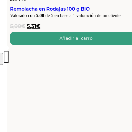
NATURSOY
Remolacha en Rodajas 100 g BIO
Valorado con
5.00
de 5 en base a
1
valoración de un cliente
El
El
5,90
€
5,31
€
precio
precio
original
actual
Añadir al carro
era:
es:
5,90€.
5,31€.