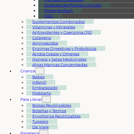
Extractos de Plantas Líquidos
Flores de Bach
CBD
Suplementos Combinados
Vitaminas y Minerales
Antioxidantes y Coenzima Q10
Colágeno
Aminoácidos
Enzimas Digestivas y Probióticos
Ácidos Grasos y Omegas
Hongos y Setas Medicinales
Algas Marinas Concentradas
Crianza
Bebés
Infantil
Embarazado
Postparto
Para Llevar
Bolsas Reutilizables
Botellas y Termos
Envoltorios Reutilizables
Tuppers
De Viaje
Papelería