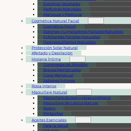
Esponjas Vegetales
Perfumes Naturales
Manicura y Pedicura
Cosmética Natural Facial
Cosmética Facial
Jabones y Limpiadores Faciales Naturales
Exfoliantes Faciales Naturales
Desmaquillantes Naturales
Protección Solar Natural
Afeitado y Depilación
Higiene Íntima
Compresas de Algodón
Bragas Menstruales
Copa Menstrual
Jabones Íntimos
Ropa Interior
Maquillaje Natural
Maquillaje de ojos y cejas ecológico
Maquillaje de Labios Natural
Rostro
Pintauñas
Aceites Esenciales
Para la Salud
Difusión