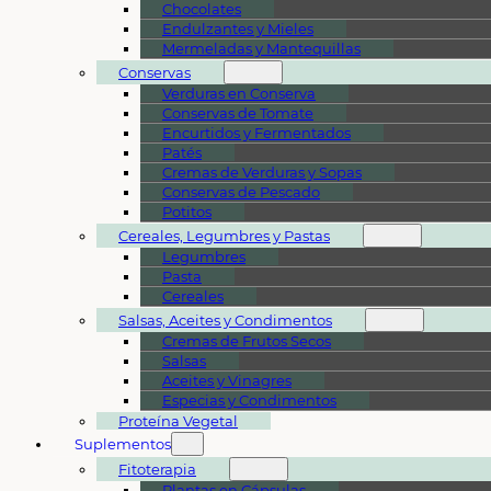
Chocolates
Endulzantes y Mieles
Mermeladas y Mantequillas
Conservas
Verduras en Conserva
Conservas de Tomate
Encurtidos y Fermentados
Patés
Cremas de Verduras y Sopas
Conservas de Pescado
Potitos
Cereales, Legumbres y Pastas
Legumbres
Pasta
Cereales
Salsas, Aceites y Condimentos
Cremas de Frutos Secos
Salsas
Aceites y Vinagres
Especias y Condimentos
Proteína Vegetal
Suplementos
Fitoterapia
Plantas en Cápsulas