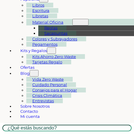
Libros
Escritura
Libretas
Material Oficina
Reglas
Sacapuntas
Colores y Subrayadores
Pegamentos
Kits y Regalos
Kits Ahorro Zero Waste
Tarjetas Regalo
Ofertas
Blog
Vida Zero Waste
Cuidado Personal
Consejos para el Hogar
Crisis Climática
Entrevistas
Sobre Nosotros
Contacto
Mi cuenta
Buscar