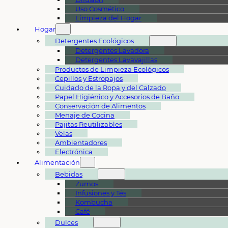
Uso Cosmético
Limpieza del Hogar
Hogar
Detergentes Ecológicos
Detergentes Lavadora
Detergentes Lavavajillas
Productos de Limpieza Ecológicos
Cepillos y Estropajos
Cuidado de la Ropa y del Calzado
Papel Higiénico y Accesorios de Baño
Conservación de Alimentos
Menaje de Cocina
Pajitas Reutilizables
Velas
Ambientadores
Electrónica
Alimentación
Bebidas
Zumos
Infusiones y Tés
Kombucha
Café
Dulces