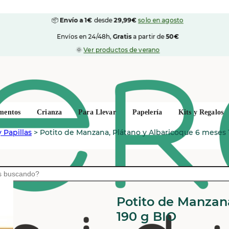
📦
Envío a 1€
desde
29,99€
solo en agosto
Envíos en 24/48h,
Gratis
a partir de
50€
🌞
Ver productos de verano
mentos
Crianza
Para Llevar
Papelería
Kits y Regalos
 Papillas
>
Potito de Manzana, Plátano y Albaricoque 6 meses 
HOLLE
Potito de Manzan
190 g BIO