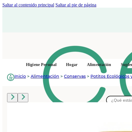
Saltar al contenido principal
Saltar al pie de página
Higiene Personal
Hogar
Alimentación
Suple
Inicio
>
Alimentación
>
Conservas
>
Potitos Ecológicos y
Buscar