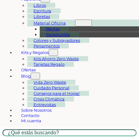
Libros
Escritura
Libretas
Material Oficina
Reglas
Sacapuntas
Colores y Subrayadores
Pegamentos
Kits y Regalos
Kits Ahorro Zero Waste
Tarjetas Regalo
Ofertas
Blog
Vida Zero Waste
Cuidado Personal
Consejos para el Hogar
Crisis Climática
Entrevistas
Sobre Nosotros
Contacto
Mi cuenta
Buscar