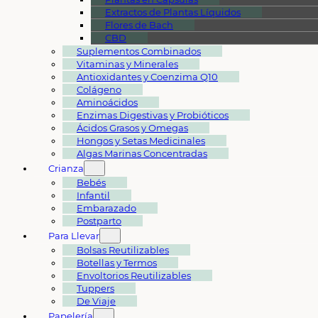
Extractos de Plantas Líquidos
Flores de Bach
CBD
Suplementos Combinados
Vitaminas y Minerales
Antioxidantes y Coenzima Q10
Colágeno
Aminoácidos
Enzimas Digestivas y Probióticos
Ácidos Grasos y Omegas
Hongos y Setas Medicinales
Algas Marinas Concentradas
Crianza
Bebés
Infantil
Embarazado
Postparto
Para Llevar
Bolsas Reutilizables
Botellas y Termos
Envoltorios Reutilizables
Tuppers
De Viaje
Papelería