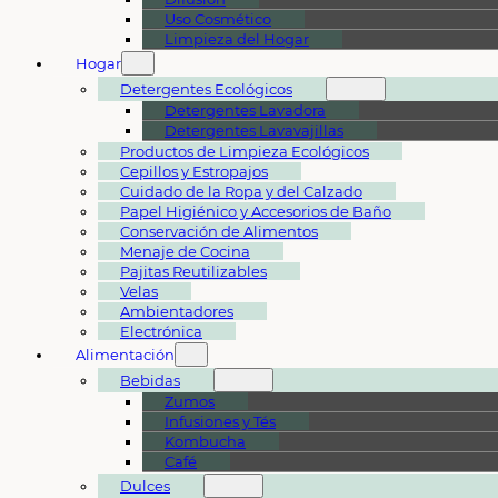
Uso Cosmético
Limpieza del Hogar
Hogar
Detergentes Ecológicos
Detergentes Lavadora
Detergentes Lavavajillas
Productos de Limpieza Ecológicos
Cepillos y Estropajos
Cuidado de la Ropa y del Calzado
Papel Higiénico y Accesorios de Baño
Conservación de Alimentos
Menaje de Cocina
Pajitas Reutilizables
Velas
Ambientadores
Electrónica
Alimentación
Bebidas
Zumos
Infusiones y Tés
Kombucha
Café
Dulces