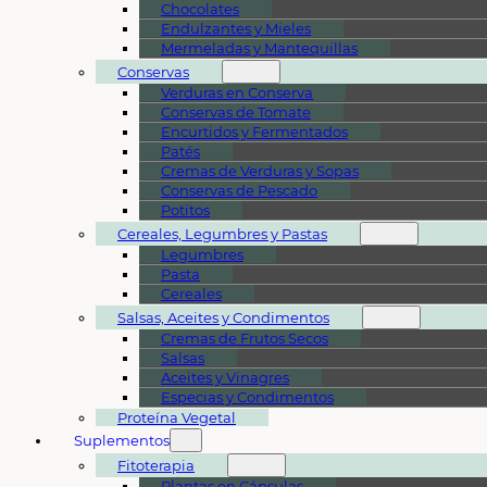
Chocolates
Endulzantes y Mieles
Mermeladas y Mantequillas
Conservas
Verduras en Conserva
Conservas de Tomate
Encurtidos y Fermentados
Patés
Cremas de Verduras y Sopas
Conservas de Pescado
Potitos
Cereales, Legumbres y Pastas
Legumbres
Pasta
Cereales
Salsas, Aceites y Condimentos
Cremas de Frutos Secos
Salsas
Aceites y Vinagres
Especias y Condimentos
Proteína Vegetal
Suplementos
Fitoterapia
Plantas en Cápsulas