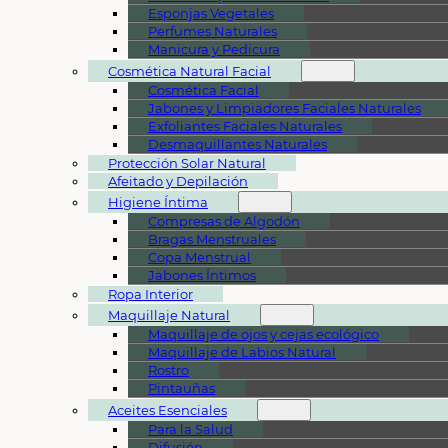
Esponjas Vegetales
Perfumes Naturales
Manicura y Pedicura
Cosmética Natural Facial
Cosmética Facial
Jabones y Limpiadores Faciales Naturales
Exfoliantes Faciales Naturales
Desmaquillantes Naturales
Protección Solar Natural
Afeitado y Depilación
Higiene Íntima
Compresas de Algodón
Bragas Menstruales
Copa Menstrual
Jabones Íntimos
Ropa Interior
Maquillaje Natural
Maquillaje de ojos y cejas ecológico
Maquillaje de Labios Natural
Rostro
Pintauñas
Aceites Esenciales
Para la Salud
Difusión