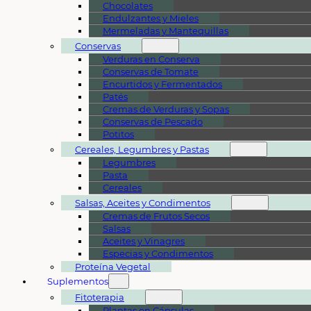
Chocolates
Endulzantes y Mieles
Mermeladas y Mantequillas
Conservas
Verduras en Conserva
Conservas de Tomate
Encurtidos y Fermentados
Patés
Cremas de Verduras y Sopas
Conservas de Pescado
Potitos
Cereales, Legumbres y Pastas
Legumbres
Pasta
Cereales
Salsas, Aceites y Condimentos
Cremas de Frutos Secos
Salsas
Aceites y Vinagres
Especias y Condimentos
Proteína Vegetal
Suplementos
Fitoterapia
Plantas en Cápsulas