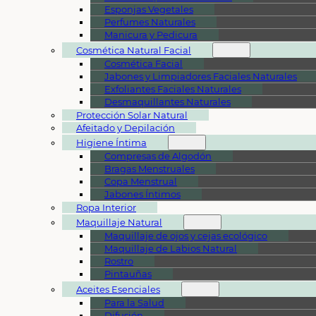
Esponjas Vegetales
Perfumes Naturales
Manicura y Pedicura
Cosmética Natural Facial
Cosmética Facial
Jabones y Limpiadores Faciales Naturales
Exfoliantes Faciales Naturales
Desmaquillantes Naturales
Protección Solar Natural
Afeitado y Depilación
Higiene Íntima
Compresas de Algodón
Bragas Menstruales
Copa Menstrual
Jabones Íntimos
Ropa Interior
Maquillaje Natural
Maquillaje de ojos y cejas ecológico
Maquillaje de Labios Natural
Rostro
Pintauñas
Aceites Esenciales
Para la Salud
Difusión