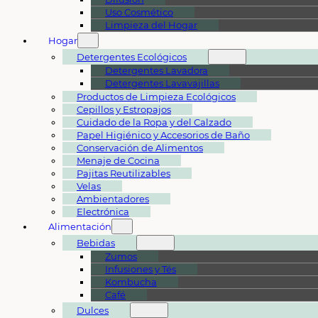
Uso Cosmético
Limpieza del Hogar
Hogar
Detergentes Ecológicos
Detergentes Lavadora
Detergentes Lavavajillas
Productos de Limpieza Ecológicos
Cepillos y Estropajos
Cuidado de la Ropa y del Calzado
Papel Higiénico y Accesorios de Baño
Conservación de Alimentos
Menaje de Cocina
Pajitas Reutilizables
Velas
Ambientadores
Electrónica
Alimentación
Bebidas
Zumos
Infusiones y Tés
Kombucha
Café
Dulces