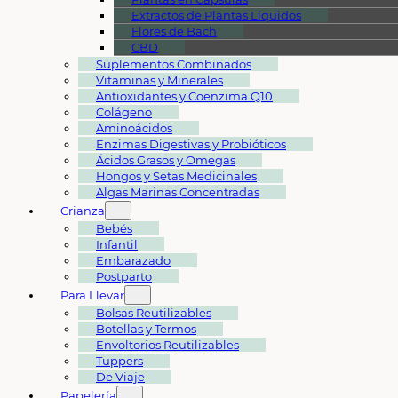
Extractos de Plantas Líquidos
Flores de Bach
CBD
Suplementos Combinados
Vitaminas y Minerales
Antioxidantes y Coenzima Q10
Colágeno
Aminoácidos
Enzimas Digestivas y Probióticos
Ácidos Grasos y Omegas
Hongos y Setas Medicinales
Algas Marinas Concentradas
Crianza
Bebés
Infantil
Embarazado
Postparto
Para Llevar
Bolsas Reutilizables
Botellas y Termos
Envoltorios Reutilizables
Tuppers
De Viaje
Papelería