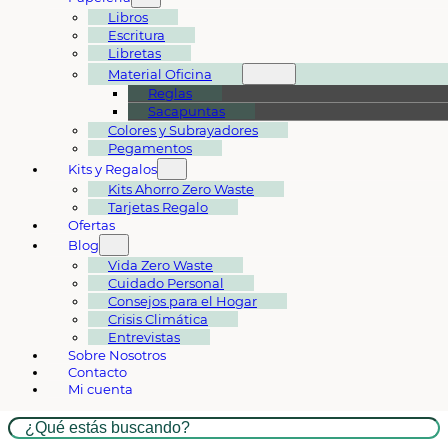
Libros
Escritura
Libretas
Material Oficina
Reglas
Sacapuntas
Colores y Subrayadores
Pegamentos
Kits y Regalos
Kits Ahorro Zero Waste
Tarjetas Regalo
Ofertas
Blog
Vida Zero Waste
Cuidado Personal
Consejos para el Hogar
Crisis Climática
Entrevistas
Sobre Nosotros
Contacto
Mi cuenta
Buscar