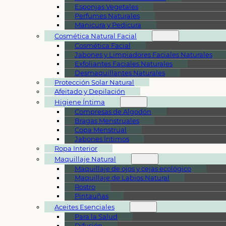
Esponjas Vegetales
Perfumes Naturales
Manicura y Pedicura
Cosmética Natural Facial
Cosmética Facial
Jabones y Limpiadores Faciales Naturales
Exfoliantes Faciales Naturales
Desmaquillantes Naturales
Protección Solar Natural
Afeitado y Depilación
Higiene Íntima
Compresas de Algodón
Bragas Menstruales
Copa Menstrual
Jabones Íntimos
Ropa Interior
Maquillaje Natural
Maquillaje de ojos y cejas ecológico
Maquillaje de Labios Natural
Rostro
Pintauñas
Aceites Esenciales
Para la Salud
Difusión