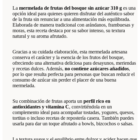
La
mermelada de frutas del bosque sin azúcar 310 g
es una
opción ideal para quienes quieren disfrutar del auténtico sabor
de la fruta sin renunciar a una alimentación más equilibrada.
Elaborada de manera tradicional con arándanos, frambuesas y
moras, esta receta destaca por su sabor intenso, su textura
natural y su aroma afrutado.
Gracias a su cuidada elaboración, esta mermelada artesana
conserva el carácter y la esencia de los frutos del bosque,
ofreciendo una alternativa deliciosa para desayunos, meriendas
y recetas dulces. Además,
no contiene azúcares añadidos
,
por lo que resulta perfecta para personas que buscan reducir el
consumo de azúcar sin perder el placer de una buena
mermelada.
Su combinación de frutas aporta un
perfil rico en
antioxidantes y vitamina C
, convirtiéndola en un
complemento ideal para acompañar tostadas, yogures, quesos,
tortitas o incluso recetas de repostería casera. También puedes
usarla para dar un toque afrutado a bowls, bizcochos o salsas.
La textura suave y el equilibrio entre dulzor y acidez hacen que