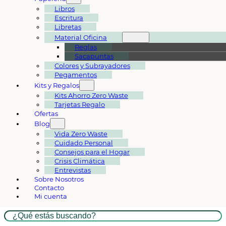
Libros
Escritura
Libretas
Material Oficina
Reglas
Sacapuntas
Colores y Subrayadores
Pegamentos
Kits y Regalos
Kits Ahorro Zero Waste
Tarjetas Regalo
Ofertas
Blog
Vida Zero Waste
Cuidado Personal
Consejos para el Hogar
Crisis Climática
Entrevistas
Sobre Nosotros
Contacto
Mi cuenta
Buscar