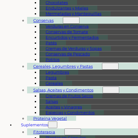
Chocolates
Endulzantes y Mieles
Mermeladas y Mantequillas
Conservas
Verduras en Conserva
Conservas de Tomate
Encurtidos y Fermentados
Patés
Cremas de Verduras y Sopas
Conservas de Pescado
Potitos
Cereales, Legumbres y Pastas
Legumbres
Pasta
Cereales
Salsas, Aceites y Condimentos
Cremas de Frutos Secos
Salsas
Aceites y Vinagres
Especias y Condimentos
Proteína Vegetal
Suplementos
Fitoterapia
Plantas en Cápsulas