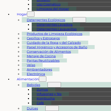
Uso Cosmético
Limpieza del Hogar
Hogar
Detergentes Ecológicos
Detergentes Lavadora
Detergentes Lavavajillas
Productos de Limpieza Ecológicos
Cepillos y Estropajos
Cuidado de la Ropa y del Calzado
Papel Higiénico y Accesorios de Baño
Conservación de Alimentos
Menaje de Cocina
Pajitas Reutilizables
Velas
Ambientadores
Electrónica
Alimentación
Bebidas
Zumos
Infusiones y Tés
Kombucha
Café
Dulces