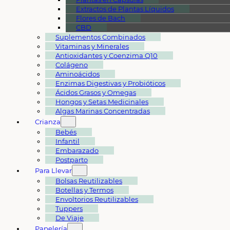
Extractos de Plantas Líquidos
Flores de Bach
CBD
Suplementos Combinados
Vitaminas y Minerales
Antioxidantes y Coenzima Q10
Colágeno
Aminoácidos
Enzimas Digestivas y Probióticos
Ácidos Grasos y Omegas
Hongos y Setas Medicinales
Algas Marinas Concentradas
Crianza
Bebés
Infantil
Embarazado
Postparto
Para Llevar
Bolsas Reutilizables
Botellas y Termos
Envoltorios Reutilizables
Tuppers
De Viaje
Papelería