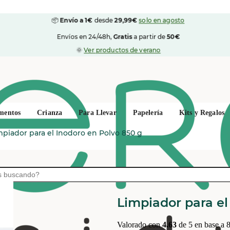
📦
Envío a 1€
desde
29,99€
solo en agosto
Envíos en 24/48h,
Gratis
a partir de
50€
🌞
Ver productos de verano
mentos
Crianza
Para Llevar
Papelería
Kits y Regalos
mpiador para el Inodoro en Polvo 850 g
AER
Limpiador para el
Valorado con
4.63
de 5 en base a