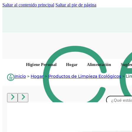
Saltar al contenido principal
Saltar al pie de página
Higiene Personal
Hogar
Alimentación
Suple
Inicio
>
Hogar
>
Productos de Limpieza Ecológicos
>
Li
Buscar