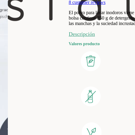
8
customer reviews
El polvo para lavar inodoros vien
bolsa contiene 850 g de detergent
las manchas y la suciedad incrust
Descripción
Valores producto