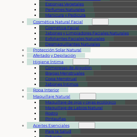
Esponjas Vegetales
Perfumes Naturales
Manicura y Pedicura
Cosmética Natural Facial
Cosmética Facial
Jabones y Limpiadores Faciales Naturales
Exfoliantes Faciales Naturales
Desmaquillantes Naturales
Protección Solar Natural
Afeitado y Depilación
Higiene Íntima
Compresas de Algodón
Bragas Menstruales
Copa Menstrual
Jabones Íntimos
Ropa Interior
Maquillaje Natural
Maquillaje de ojos y cejas ecológico
Maquillaje de Labios Natural
Rostro
Pintauñas
Aceites Esenciales
Para la Salud
Difusión