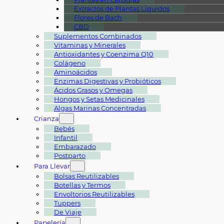
Extractos de Plantas Líquidos
Flores de Bach
CBD
Suplementos Combinados
Vitaminas y Minerales
Antioxidantes y Coenzima Q10
Colágeno
Aminoácidos
Enzimas Digestivas y Probióticos
Ácidos Grasos y Omegas
Hongos y Setas Medicinales
Algas Marinas Concentradas
Crianza
Bebés
Infantil
Embarazado
Postparto
Para Llevar
Bolsas Reutilizables
Botellas y Termos
Envoltorios Reutilizables
Tuppers
De Viaje
Papelería