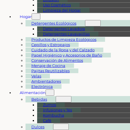
Uso Cosmético
Limpieza del Hogar
Hogar
Detergentes Ecológicos
Detergentes Lavadora
Detergentes Lavavajillas
Productos de Limpieza Ecológicos
Cepillos y Estropajos
Cuidado de la Ropa y del Calzado
Papel Higiénico y Accesorios de Baño
Conservación de Alimentos
Menaje de Cocina
Pajitas Reutilizables
Velas
Ambientadores
Electrónica
Alimentación
Bebidas
Zumos
Infusiones y Tés
Kombucha
Café
Dulces