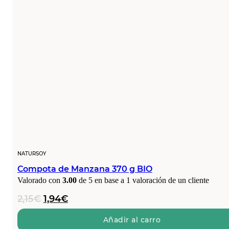
NATURSOY
Compota de Manzana 370 g BIO
Valorado con
3.00
de 5 en base a
1
valoración de un cliente
El
El
2,15
€
1,94
€
precio
precio
original
actual
Añadir al carro