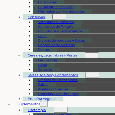
Chocolates
Endulzantes y Mieles
Mermeladas y Mantequillas
Conservas
Verduras en Conserva
Conservas de Tomate
Encurtidos y Fermentados
Patés
Cremas de Verduras y Sopas
Conservas de Pescado
Potitos
Cereales, Legumbres y Pastas
Legumbres
Pasta
Cereales
Salsas, Aceites y Condimentos
Cremas de Frutos Secos
Salsas
Aceites y Vinagres
Especias y Condimentos
Proteína Vegetal
Suplementos
Fitoterapia
Plantas en Cápsulas