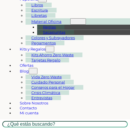
Libros
Escritura
Libretas
Material Oficina
Reglas
Sacapuntas
Colores y Subrayadores
Pegamentos
Kits y Regalos
Kits Ahorro Zero Waste
Tarjetas Regalo
Ofertas
Blog
Vida Zero Waste
Cuidado Personal
Consejos para el Hogar
Crisis Climática
Entrevistas
Sobre Nosotros
Contacto
Mi cuenta
Buscar