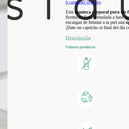
6
customer reviews
Esta
manteca corporal pura sin 
florituras. Está formulada a base d
encargan de brindar a la piel una
ó
¡Date un capricho al final del día 
Descripción
Valores producto