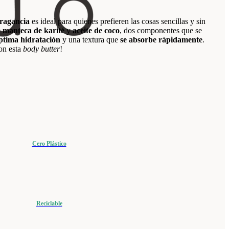
fragancia
es ideal para quienes prefieren las cosas sencillas y sin
e
manteca de karité
y
aceite de coco
, dos componentes que se
ptima hidratación
y una textura que
se absorbe rápidamente
.
con esta
body butter
!
Cero Plástico
Reciclable