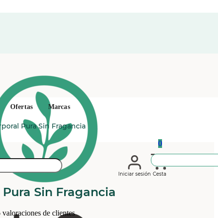
Ofertas
Marcas
poral Pura Sin Fragancia
0
Iniciar sesión
Cesta
 Pura Sin Fragancia
6
valoraciones de clientes