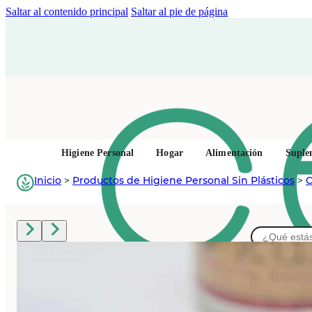
Saltar al contenido principal
Saltar al pie de página
Higiene Personal
Hogar
Alimentación
Suple
Inicio
>
Productos de Higiene Personal Sin Plásticos
>
C
Buscar