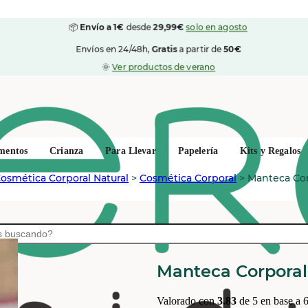
📦
Envío a 1€
desde
29,99€
solo en agosto
Envíos en 24/48h,
Gratis
a partir de
50€
🌞
Ver productos de verano
mentos
Crianza
Para Llevar
Papelería
Kits y Regalos
osmética Corporal Natural
>
Cosmética Corporal
>
Manteca Cor
KUTIS SKINCARE
Manteca Corporal
Valorado con
3.83
de 5 en base a