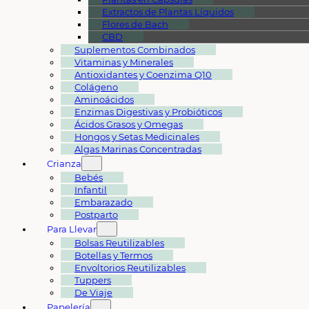
Extractos de Plantas Líquidos
Flores de Bach
CBD
Suplementos Combinados
Vitaminas y Minerales
Antioxidantes y Coenzima Q10
Colágeno
Aminoácidos
Enzimas Digestivas y Probióticos
Ácidos Grasos y Omegas
Hongos y Setas Medicinales
Algas Marinas Concentradas
Crianza
Bebés
Infantil
Embarazado
Postparto
Para Llevar
Bolsas Reutilizables
Botellas y Termos
Envoltorios Reutilizables
Tuppers
De Viaje
Papelería