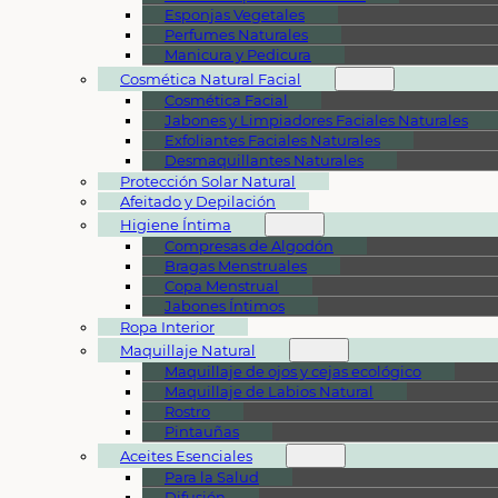
Esponjas Vegetales
Perfumes Naturales
Manicura y Pedicura
Cosmética Natural Facial
Cosmética Facial
Jabones y Limpiadores Faciales Naturales
Exfoliantes Faciales Naturales
Desmaquillantes Naturales
Protección Solar Natural
Afeitado y Depilación
Higiene Íntima
Compresas de Algodón
Bragas Menstruales
Copa Menstrual
Jabones Íntimos
Ropa Interior
Maquillaje Natural
Maquillaje de ojos y cejas ecológico
Maquillaje de Labios Natural
Rostro
Pintauñas
Aceites Esenciales
Para la Salud
Difusión