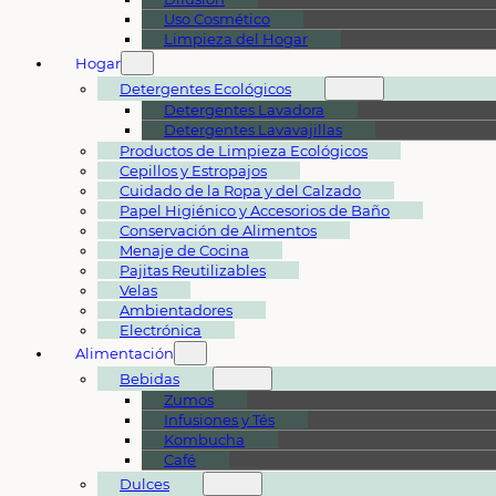
Uso Cosmético
Limpieza del Hogar
Hogar
Detergentes Ecológicos
Detergentes Lavadora
Detergentes Lavavajillas
Productos de Limpieza Ecológicos
Cepillos y Estropajos
Cuidado de la Ropa y del Calzado
Papel Higiénico y Accesorios de Baño
Conservación de Alimentos
Menaje de Cocina
Pajitas Reutilizables
Velas
Ambientadores
Electrónica
Alimentación
Bebidas
Zumos
Infusiones y Tés
Kombucha
Café
Dulces