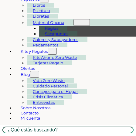
Libros
Escritura
Libretas
Material Oficina
Reglas
Sacapuntas
Colores y Subrayadores
Pegamentos
Kits y Regalos
Kits Ahorro Zero Waste
Tarjetas Regalo
Ofertas
Blog
Vida Zero Waste
Cuidado Personal
Consejos para el Hogar
Crisis Climática
Entrevistas
Sobre Nosotros
Contacto
Mi cuenta
Buscar