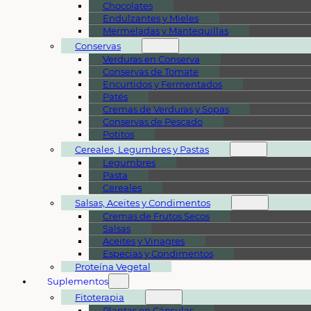
Chocolates
Endulzantes y Mieles
Mermeladas y Mantequillas
Conservas
Verduras en Conserva
Conservas de Tomate
Encurtidos y Fermentados
Patés
Cremas de Verduras y Sopas
Conservas de Pescado
Potitos
Cereales, Legumbres y Pastas
Legumbres
Pasta
Cereales
Salsas, Aceites y Condimentos
Cremas de Frutos Secos
Salsas
Aceites y Vinagres
Especias y Condimentos
Proteína Vegetal
Suplementos
Fitoterapia
Plantas en Cápsulas