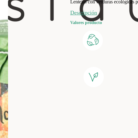
Lentejas con verduras ecológicas p
Descripción
Valores producto