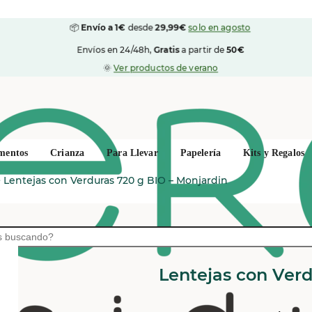
📦
Envío a 1€
desde
29,99€
solo en agosto
Envíos en 24/48h,
Gratis
a partir de
50€
🌞
Ver productos de verano
mentos
Crianza
Para Llevar
Papelería
Kits y Regalos
>
Lentejas con Verduras 720 g BIO – Monjardin
MONJARDIN
Lentejas con Verd