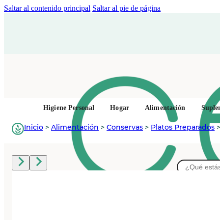
Saltar al contenido principal
Saltar al pie de página
Higiene Personal
Hogar
Alimentación
Suple
Inicio
>
Alimentación
>
Conservas
>
Platos Preparados
Buscar