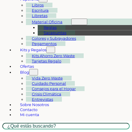
Libros
Escritura
Libretas
Material Oficina
Reglas
Sacapuntas
Colores y Subrayadores
Pegamentos
Kits y Regalos
Kits Ahorro Zero Waste
Tarjetas Regalo
Ofertas
Blog
Vida Zero Waste
Cuidado Personal
Consejos para el Hogar
Crisis Climática
Entrevistas
Sobre Nosotros
Contacto
Mi cuenta
Buscar