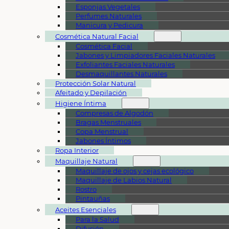
Esponjas Vegetales
Perfumes Naturales
Manicura y Pedicura
Cosmética Natural Facial
Cosmética Facial
Jabones y Limpiadores Faciales Naturales
Exfoliantes Faciales Naturales
Desmaquillantes Naturales
Protección Solar Natural
Afeitado y Depilación
Higiene Íntima
Compresas de Algodón
Bragas Menstruales
Copa Menstrual
Jabones Íntimos
Ropa Interior
Maquillaje Natural
Maquillaje de ojos y cejas ecológico
Maquillaje de Labios Natural
Rostro
Pintauñas
Aceites Esenciales
Para la Salud
Difusión