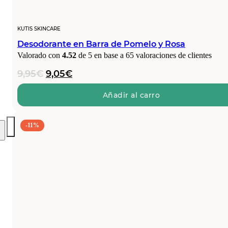
KUTIS SKINCARE
Desodorante en Barra de Pomelo y Rosa
Valorado con
4.52
de 5 en base a
65
valoraciones de clientes
El
El
9,95
€
9,05
€
precio
precio
original
actual
Añadir al carro
era:
es:
9,95€.
9,05€.
-11%