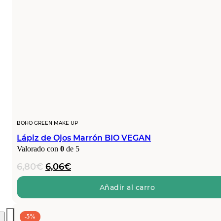
BOHO GREEN MAKE UP
Lápiz de Ojos Marrón BIO VEGAN
Valorado con
0
de 5
El
El
6,80
€
6,06
€
precio
precio
original
actual
Añadir al carro
era:
es:
6,80€.
6,06€.
-5%