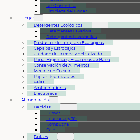
Uso Cosmético
Limpieza del Hogar
Hogar
Detergentes Ecológicos
Detergentes Lavadora
Detergentes Lavavajillas
Productos de Limpieza Ecológicos
Cepillos y Estropajos
Cuidado de la Ropa y del Calzado
Papel Higiénico y Accesorios de Baño
Conservación de Alimentos
Menaje de Cocina
Pajitas Reutilizables
Velas
Ambientadores
Electrónica
Alimentación
Bebidas
Zumos
Infusiones y Tés
Kombucha
Café
Dulces