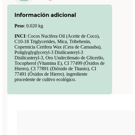
Información adicional
Peso
:
0.020 kg
INCI
: Cocos Nucifera Oil (Aceite de Coco),
C10-18 Triglycerides, Mica, Tribehenin,
Copernicia Cerifera Wax (Cera de Carnauba),
Poliglyglyglyceryl-3 Disilicasteryl-3
Disilicasteryl-3, Oro Undecilenato de Glicerilo,
Tocopherol (Vitamina E), CI 77499 (Óxidos de
Hierro), CI 77891 (Dióxido de Titanio), CI
77491 (Óxidos de Hierro). ingrediente
procedente de cultivo ecológico.