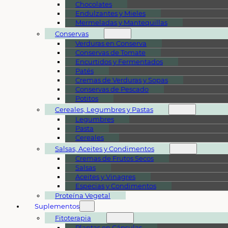
Chocolates
Endulzantes y Mieles
Mermeladas y Mantequillas
Conservas
Verduras en Conserva
Conservas de Tomate
Encurtidos y Fermentados
Patés
Cremas de Verduras y Sopas
Conservas de Pescado
Potitos
Cereales, Legumbres y Pastas
Legumbres
Pasta
Cereales
Salsas, Aceites y Condimentos
Cremas de Frutos Secos
Salsas
Aceites y Vinagres
Especias y Condimentos
Proteína Vegetal
Suplementos
Fitoterapia
Plantas en Cápsulas