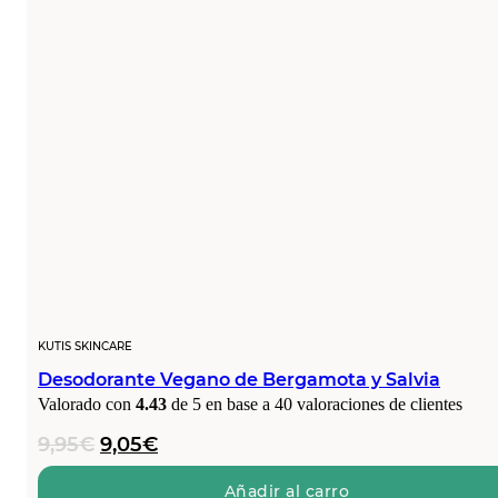
KUTIS SKINCARE
Desodorante Vegano de Bergamota y Salvia
Valorado con
4.43
de 5 en base a
40
valoraciones de clientes
El
El
9,95
€
9,05
€
precio
precio
original
actual
Añadir al carro