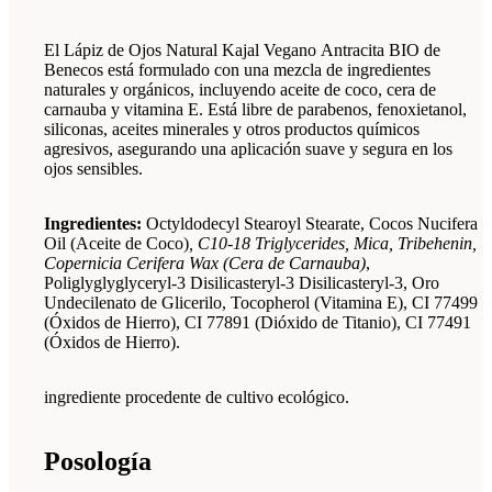
El Lápiz de Ojos Natural Kajal Vegano Antracita BIO de
Benecos está formulado con una mezcla de ingredientes
naturales y orgánicos, incluyendo aceite de coco, cera de
carnauba y vitamina E. Está libre de parabenos, fenoxietanol,
siliconas, aceites minerales y otros productos químicos
agresivos, asegurando una aplicación suave y segura en los
ojos sensibles.
Ingredientes:
Octyldodecyl Stearoyl Stearate, Cocos Nucifera
Oil (Aceite de Coco)
, C10-18 Triglycerides, Mica, Tribehenin,
Copernicia Cerifera Wax (Cera de Carnauba)
,
Poliglyglyglyceryl-3 Disilicasteryl-3 Disilicasteryl-3, Oro
Undecilenato de Glicerilo, Tocopherol (Vitamina E), CI 77499
(Óxidos de Hierro), CI 77891 (Dióxido de Titanio), CI 77491
(Óxidos de Hierro).
ingrediente procedente de cultivo ecológico.
Posología