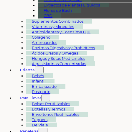
Extractos de Plantas Líquidos
Flores de Bach
CBD
Suplementos Combinados
Vitaminas y Minerales
Antioxidantes y Coenzima Q10
Colágeno
Aminoácidos
Enzimas Digestivas y Probióticos
Ácidos Grasos y Omegas
Hongos y Setas Medicinales
Algas Marinas Concentradas
Crianza
Bebés
Infantil
Embarazado
Postparto
Para Llevar
Bolsas Reutilizables
Botellas y Termos
Envoltorios Reutilizables
Tuppers
De Viaje
Papelería