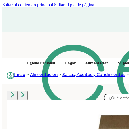
Saltar al contenido principal
Saltar al pie de página
Higiene Personal
Hogar
Alimentación
Suple
Inicio
>
Alimentación
>
Salsas, Aceites y Condimentos
Buscar