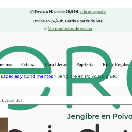
📦
Envío a 1€
desde
29,99€
solo en agosto
Envíos en 24/48h,
Gratis
a partir de
50€
🌞
Ver productos de verano
mentos
Crianza
Para Llevar
Papelería
Kits y Regalos
>
Especias y Condimentos
>
Jengibre en Polvo 150 g BIO
DREAM FOODS
Jengibre en Polvo