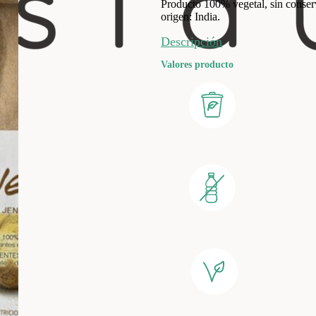
Producto 100% vegetal, sin conserv
origen: India.
Descripción
Valores producto