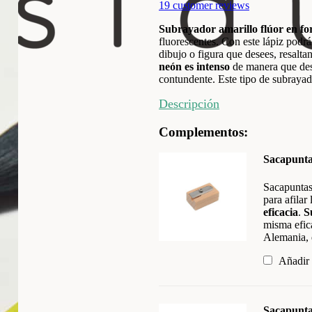
19
customer reviews
Subrayador amarillo flúor en fo
fluorescentes. Con este lápiz podr
dibujo o figura que desees, resalta
neón es intenso
de manera que desl
contundente. Este tipo de subraya
Descripción
Complementos:
Sacapunta
Sacapunta
para afilar
eficacia
.
S
misma efic
Alemania,
Añadir
Sacapunta