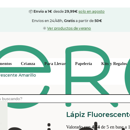
📦
Envío a 1€
desde
29,99€
solo en agosto
Envíos en 24/48h,
Gratis
a partir de
50€
🌞
Ver productos de verano
mentos
Crianza
Para Llevar
Papelería
Kits y Regalos
rescente Amarillo
DIVINE DESIGN
Lápiz Fluorescent
Valorado con
4.74
de 5 en base a