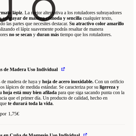
rmato lápiz
. La mejor alternativa a los rotuladores subrayadores
ás
subrayar de manera cómoda y sencilla
cualquier texto,
ndo las partes que necesites destacar.
Su
atractivo color amarillo
izando el lápiz suavemente podrás resaltar de manera
dores
no se secan
y
duran más
tiempo que los rotuladores.
s de Madera Uso Individual
s de madera de haya y
hoja de acero inoxidable.
Con un orificio
 los lápices de medida estándar. Se caracteriza por su
ligereza y
u hoja está muy bien afilada
para que siga sacando punta con la
acia que el primer día. Un producto de calidad, hecho en
 que
te durará toda la vida
.
 por
1,75
€
s en Cuña de Magnesio Uso Individual