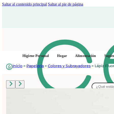
Saltar al contenido principal
Saltar al pie de página
Higiene Personal
Hogar
Alimentación
Suple
Inicio
>
Papelería
>
Colores y Subrayadores
>
Lápiz Fluo
Buscar