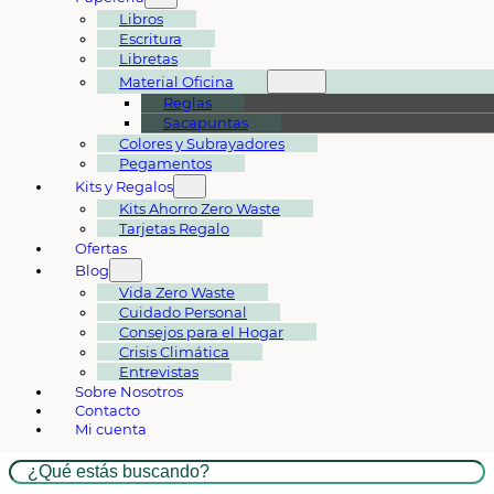
Libros
Escritura
Libretas
Material Oficina
Reglas
Sacapuntas
Colores y Subrayadores
Pegamentos
Kits y Regalos
Kits Ahorro Zero Waste
Tarjetas Regalo
Ofertas
Blog
Vida Zero Waste
Cuidado Personal
Consejos para el Hogar
Crisis Climática
Entrevistas
Sobre Nosotros
Contacto
Mi cuenta
Buscar