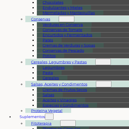
Chocolates
Endulzantes y Mieles
Mermeladas y Mantequillas
Conservas
Verduras en Conserva
Conservas de Tomate
Encurtidos y Fermentados
Patés
Cremas de Verduras y Sopas
Conservas de Pescado
Potitos
Cereales, Legumbres y Pastas
Legumbres
Pasta
Cereales
Salsas, Aceites y Condimentos
Cremas de Frutos Secos
Salsas
Aceites y Vinagres
Especias y Condimentos
Proteína Vegetal
Suplementos
Fitoterapia
Plantas en Cápsulas