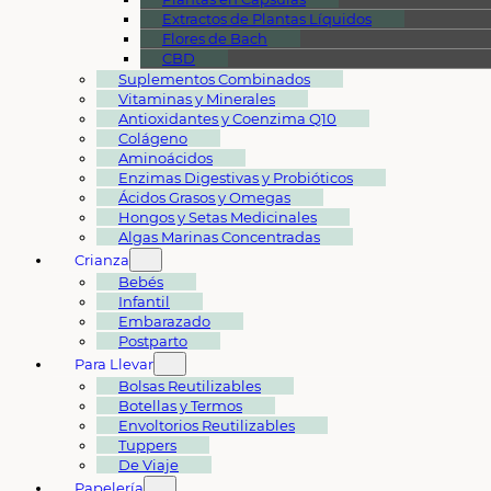
Extractos de Plantas Líquidos
Flores de Bach
CBD
Suplementos Combinados
Vitaminas y Minerales
Antioxidantes y Coenzima Q10
Colágeno
Aminoácidos
Enzimas Digestivas y Probióticos
Ácidos Grasos y Omegas
Hongos y Setas Medicinales
Algas Marinas Concentradas
Crianza
Bebés
Infantil
Embarazado
Postparto
Para Llevar
Bolsas Reutilizables
Botellas y Termos
Envoltorios Reutilizables
Tuppers
De Viaje
Papelería