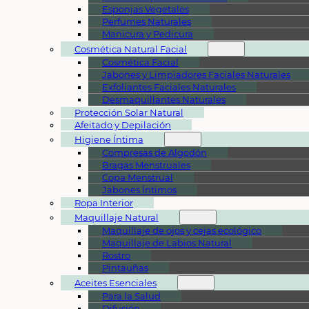
Esponjas Vegetales
Perfumes Naturales
Manicura y Pedicura
Cosmética Natural Facial
Cosmética Facial
Jabones y Limpiadores Faciales Naturales
Exfoliantes Faciales Naturales
Desmaquillantes Naturales
Protección Solar Natural
Afeitado y Depilación
Higiene Íntima
Compresas de Algodón
Bragas Menstruales
Copa Menstrual
Jabones Íntimos
Ropa Interior
Maquillaje Natural
Maquillaje de ojos y cejas ecológico
Maquillaje de Labios Natural
Rostro
Pintauñas
Aceites Esenciales
Para la Salud
Difusión