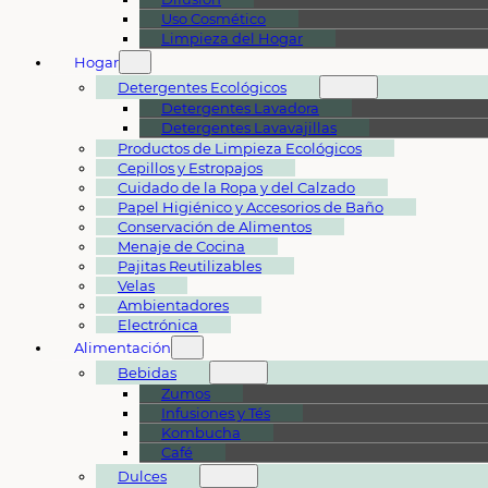
Uso Cosmético
Limpieza del Hogar
Hogar
Detergentes Ecológicos
Detergentes Lavadora
Detergentes Lavavajillas
Productos de Limpieza Ecológicos
Cepillos y Estropajos
Cuidado de la Ropa y del Calzado
Papel Higiénico y Accesorios de Baño
Conservación de Alimentos
Menaje de Cocina
Pajitas Reutilizables
Velas
Ambientadores
Electrónica
Alimentación
Bebidas
Zumos
Infusiones y Tés
Kombucha
Café
Dulces